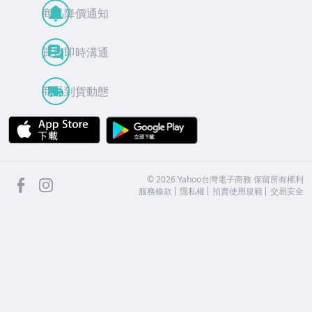
商品降價通知
買賣即時溝通
商品到貨動態
APP Store
Google Play
facebook
Instagram
©
2026
Yahoo台灣電子商務 保留所有權利
服務條款
隱私權
拍賣使用規範
交易安全