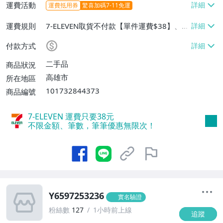
運費活動
運費抵用券
驚喜加碼7-11免運
運費規則
7-ELEVEN取貨不付款【單件運費$38】、郵
局掛號【單件運費$60】
付款方式
二手品
商品狀況
高雄市
所在地區
101732844373
商品編號
7-ELEVEN 運費只要
38
元
不限金額、筆數，筆筆優惠無限次！
Y6597253236
實名驗證
粉絲數
127
1小時前上線
追蹤