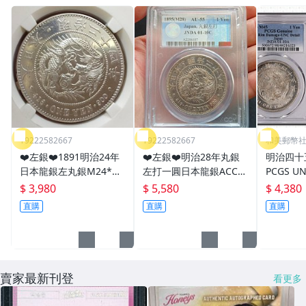
Y9222582667
Y9222582667
和美郵幣
❤️左銀❤️1891明治24年
❤️左銀❤️明治28年丸銀
明治四十
日本龍銀左丸銀M24*此
左打一圓日本龍銀ACCA
PCGS U
幣不是鑑定幣*賣場另有
鑑定幣
[認證編號4
$ 3,980
$ 5,580
$ 4,380
PCGS、NGC鑑定幣
【和美郵
直購
直購
直購
賣家最新刊登
看更多