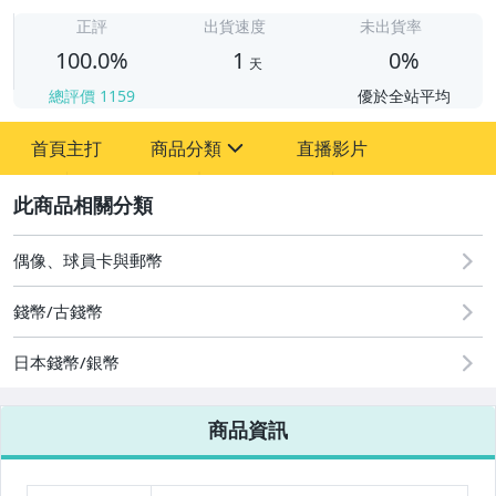
1
正評
出貨速度
未出貨率
100.0%
1
0%
天
總評價
1159
優於全站平均
首頁主打
商品分類
直播影片
sign
2
成人專區
偶像、球員卡與郵幣
偶像、球員卡與郵幣
錢幣/古錢幣
日本錢幣/銀幣
商品資訊