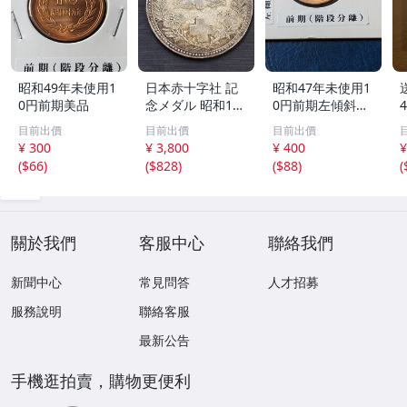
昭和49年未使用1
日本赤十字社 記
昭和47年未使用1
0円前期美品
念メダル 昭和12
0円前期左傾斜エ
年 鳳凰 赤十字章
ラー美品
目前出價
目前出價
目前出價
銀製 アンティー
¥ 300
¥ 3,800
¥ 400
¥
ク
(
$66
)
(
$828
)
(
$88
)
(
關於我們
客服中心
聯絡我們
新聞中心
常見問答
人才招募
服務說明
聯絡客服
最新公告
手機逛拍賣，購物更便利