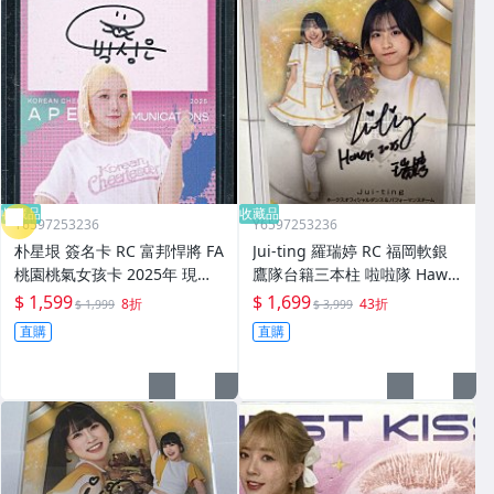
收藏品
收藏品
Y6597253236
Y6597253236
朴星垠 簽名卡 RC 富邦悍將 FA
Jui‐ting 羅瑞婷 RC 福岡軟銀
桃園桃氣女孩卡 2025年 現役
鷹隊台籍三本柱 啦啦隊 Hawk
韓國起亞虎 韓籍啦啦隊 限量2
s Honeys 2025 BBM 日本職
$ 1,599
$ 1,699
8折
43折
$ 1,999
$ 3,999
5張AUTO 박성은
棒 女孩卡 簽名卡 AUTO
直購
直購