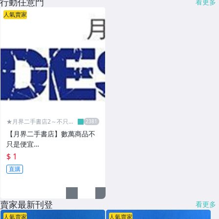
行動任意門
看更多
人氣賣家
★月界二手書店2～不只是
便宜...★
【月界二手書店】數萬商品不
只是便宜…
$ 1
直購
賣家最新刊登
看更多
人氣賣家
人氣賣家