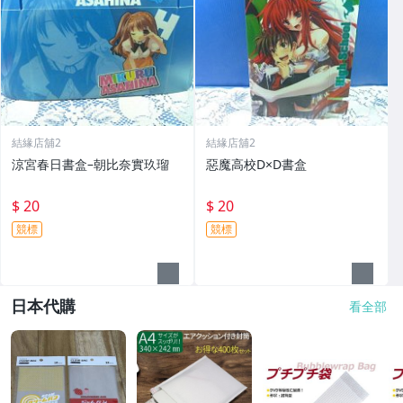
結緣店舖2
結緣店舖2
涼宮春日書盒–朝比奈實玖瑠
惡魔高校D×D書盒
$ 20
$ 20
競標
競標
日本代購
看全部