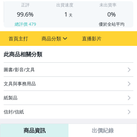
正評
出貨速度
未出貨率
99.6%
1
0%
天
總評價
479
優於全站平均
首頁主打
商品分類
直播影片
sign
2
圖書/影音/文具
圖書/影音/文具
古董、藝術與礦石
文具與事務用品
美容保養與彩妝
紙製品
電腦、平板與周邊
信封/信紙
運動、戶外與休閒
商品資訊
出價紀錄
成人專區