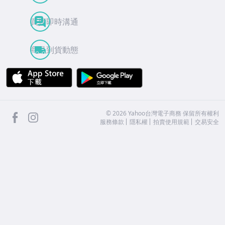
買賣即時溝通
商品到貨動態
APP Store
Google Play
facebook
Instagram
©
2026
Yahoo台灣電子商務 保留所有權利
服務條款
隱私權
拍賣使用規範
交易安全