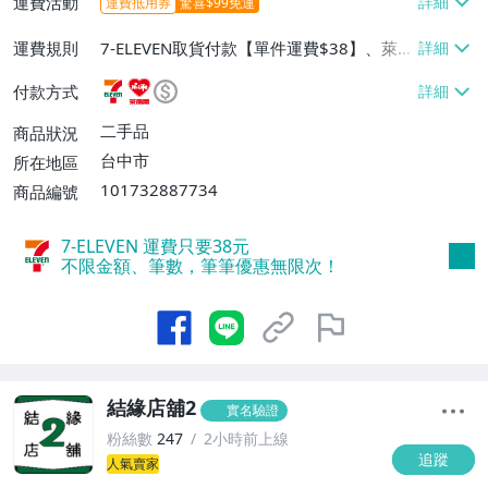
運費活動
運費抵用券
驚喜$99免運
運費規則
7-ELEVEN取貨付款【單件運費$38】、萊爾
富取貨付款【單件運費$60】、郵局掛號
付款方式
【單件運費$70】
二手品
商品狀況
台中市
所在地區
101732887734
商品編號
7-ELEVEN 運費只要
38
元
不限金額、筆數，筆筆優惠無限次！
結緣店舖2
實名驗證
粉絲數
247
2小時前上線
追蹤
人氣賣家
1