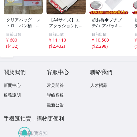
クリアバッグ レ
【A4サイズ】エ
超お得◆プチプ
トロ パン柄 ラ
アクッション付き
チ/エアパッキン
ッピング 雑貨
封筒 400枚 テー
袋 1000枚セット
目前出價
目前出價
目前出價
可愛い
プ付き （ホワイ
W175ｘH250m
¥ 600
¥ 11,110
¥ 10,500
¥
ト）横262(242)×
m/エアキャップ/
(
$132
)
(
$2,432
)
(
$2,298
)
(
高さ320＋フタ40
クッション/ぷち
mm 厚み4-5mm
ぷち 緩衝剤 梱包
A4がスッポリ入
る
關於我們
客服中心
聯絡我們
新聞中心
常見問答
人才招募
服務說明
聯絡客服
最新公告
手機逛拍賣，購物更便利
商品降價通知