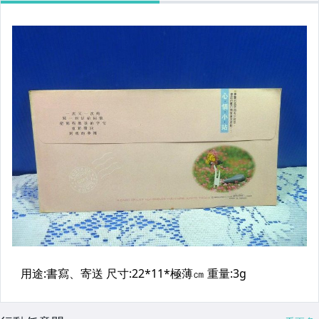
居家、家具與園藝
玩具、模型與公仔
偶像、球員卡與郵幣
女裝與服飾配件
手錶與飾品配件
女包精品與女鞋
美食與地方特產