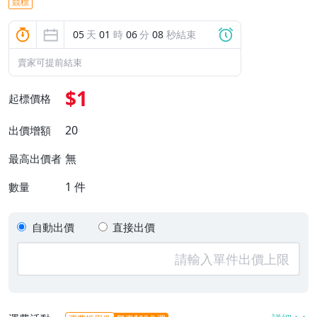
競標
05
天
01
時
06
分
07
秒結束
賣家可提前結束
$1
起標價格
20
出價增額
無
最高出價者
1
件
數量
自動出價
直接出價