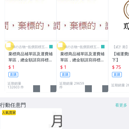
阿輝の古物~低價競標五六
阿輝の古物~低價競標五六
【貳扌殿】
日結標
日結標
我
棄標商品補單區及運費補
棄標商品補單區及運費補
【補運費
單區，總金額請寫得標商
單區，總金額請寫得標商
下】
品金額，運費請寫棄標商
品金額，運費請寫棄標商
$ 1
$ 1
$ 75
品原設定之運費
品原設定之運費
直購
直購
直購
近期銷量
近期銷量 29659
近期銷量 2
132603 件
件
行動任意門
看更多
人氣賣家