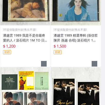
!不提供取貨付款!售出不退!
!不提供取貨付款!售出不退!
潘越雲 1989 我是不是你最疼
潘越雲 1989 精選專輯 (張信哲
愛的人 / 滾石唱片 1M TO 日
陳昇 孫越 合唱) 滾石唱片 1M
本東芝版專輯 CD Made in Ja
TO 日本東芝版專輯 CD Made
$ 1,200
$ 1,500
pan 附歌詞
in Japan 附歌詞
競標
競標