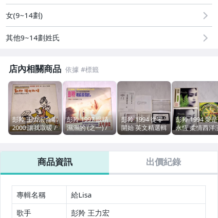
女(9~14劃)
其他9~14劃姓氏
店內相關商品
彭羚 王力宏合唱
彭羚 1997 眼睛
彭羚 1994 從零
彭羚 1994 愛是
2000 讓我取暖 /
濕濕的 (之一) /
開始 英文精選輯
永恆 柔情西洋
新力音樂 台灣紙
EMI 科藝百代 台
The Best Of / 芮
唱精選 芮河唱
盒版 宣傳單曲
灣版 三首歌 宣
河唱片 台灣版
台灣紙盒版 專
CD 附歌詞 / 選
傳單曲 CD / 小
錄音帶 卡帶 磁
2 CD + 歐洲舞
商品資訊
出價紀錄
自 "好好愛"
玩意 天生溫柔
帶 / 附歌詞 回函
大進襲 宣傳單
卡
專輯名稱
給Lisa
歌手
彭羚 王力宏