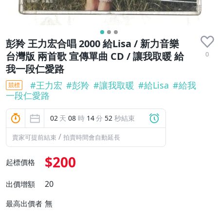
彭羚 王力宏合唱 2000 給Lisa / 新力音樂
0
台灣版 兩首歌 宣傳單曲 CD / 讓我取暖 給
我一段仁愛路
#
王力宏
#
彭羚
#
讓我取暖
#
給Lisa
#
給我
競標
一段仁愛路
02
天
08
時
14
分
51
秒結束
/
賣家可提前結束
拍賣時間會自動延長
$200
起標價格
20
出價增額
無
最高出價者