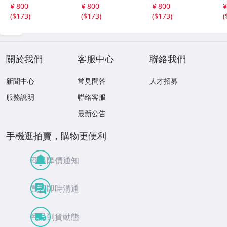
相 、箏二重奏ソ
沢井忠夫作品集
沢井忠夫 作品集
¥ 800
¥ 800
¥ 800
¥
ナタ 杵屋正邦 、
ライブ 風衣、水
第三集 “光る海”
(
$173
)
(
$173
)
(
$173
)
(
入野義朗 、小野
の声、枯野砧、五
（限定販売） 200
衛 他 (1971/197
節の舞、ファンタ
1
3/1976)
ジア (限定）
關於我們
客服中心
聯絡我們
新聞中心
常見問答
人才招募
服務說明
聯絡客服
最新公告
手機逛拍賣，購物更便利
商品降價通知
買賣即時溝通
商品到貨動態