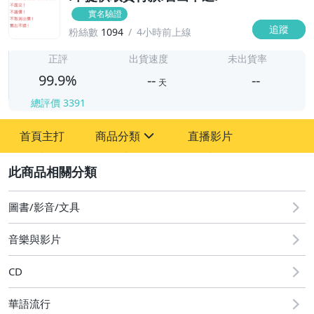
實名驗證
追蹤
粉絲數
1094
4小時前上線
-
-
正評
出貨速度
未出貨率
99.9%
--
--
天
總評價
3391
-
首頁主打
商品分類
直播影片
-
sign
圖書/影音/文具
2
偶像、球員卡與郵幣
圖書/影音/文具
音樂與影片
CD
華語流行