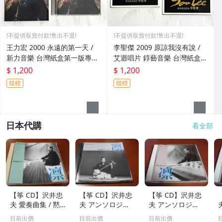
!不提供取貨付款!售出不退!
!不提供取貨付款!售出不退!
王力宏 2000 永遠的第一天 /
李聖傑 2009 原諒我沒有說 /
新力音樂 台灣紙盒第一版專輯
艾迴唱片 錞藝音樂 台灣紙盒版
CD / 附歌詞 永遠的力宏2000
專輯 CD / 附歌詞 可讀取版本
$ 1,200
$ 1,200
年演唱會專屬紀念卡 美國棉宣
保存良好
競標
競標
傳DM 回函卡
日本代購
看全部
【筝 CD】沢井忠
【筝 CD】沢井忠
【筝 CD】沢井忠
夫 愛奏曲集 / 黙
夫 アンソロジー
夫 アンソロジー
示 、波 、二つの
「凜」からの分売
「凜」からの分売
目前出價
目前出價
目前出價