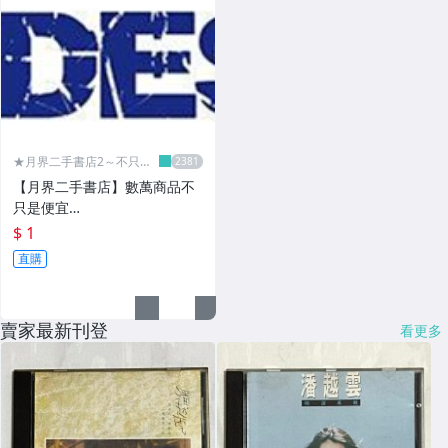
★月界二手書店2～不只是
便宜...★
【月界二手書店】數萬商品不
只是便宜…
$ 1
直購
賣家最新刊登
看更多