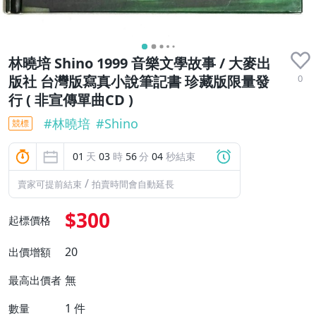
林曉培 Shino 1999 音樂文學故事 / 大麥出
0
版社 台灣版寫真小說筆記書 珍藏版限量發
行 ( 非宣傳單曲CD )
#
林曉培
#
Shino
競標
01
天
03
時
56
分
04
秒結束
/
賣家可提前結束
拍賣時間會自動延長
$300
起標價格
20
出價增額
無
最高出價者
1
件
數量