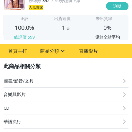
粉絲數
342
40分鐘前上線
追蹤
人氣賣家
1
正評
出貨速度
未出貨率
100.0%
1
0%
天
總評價
599
優於全站平均
首頁主打
商品分類
直播影片
sign
2
圖書/影音/文具
成人專區
圖書/影音/文具
古董、藝術與礦石
音樂與影片
偶像、球員卡與郵幣
CD
男性精品與服飾
華語流行
手錶與飾品配件