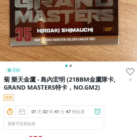
店鋪
菊 樂天金鷹 - 島內宏明 (21BBM金鷹隊卡,
0
GRAND MASTERS特卡，NO.GM2)
競標
01
天
02
時
41
分
46
秒結束
賣家可提前結束