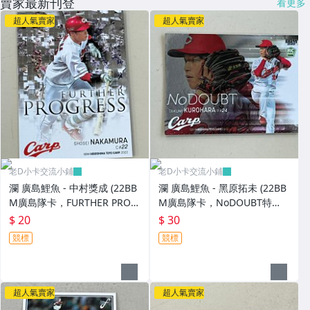
賣家最新刊登
看更多
超人氣賣家
超人氣賣家
老D小卡交流小鋪
老D小卡交流小鋪
瀾 廣島鯉魚 - 中村獎成 (22BB
瀾 廣島鯉魚 - 黑原拓未 (22BB
M廣島隊卡，FURTHER PROG
M廣島隊卡，NoDOUBT特
RESS特卡，NO.FP2)
卡，NO.ND1) RC新人卡
$ 20
$ 30
競標
競標
超人氣賣家
超人氣賣家