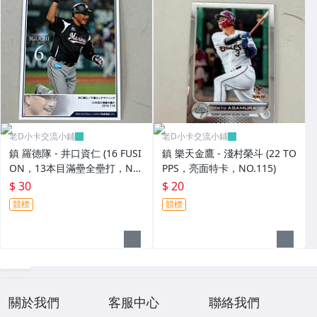
老D小卡交流小鋪
老D小卡交流小鋪
鎮 羅德隊 - 井口資仁 (16 FUSI
鎮 樂天金鷹 - 淺村榮斗 (22 TO
ON，13本目滿壘全壘打，NO.
PPS，亮面特卡，NO.115)
064) BBM活動卡，有鋼印
$ 30
$ 20
競標
競標
關於我們
客服中心
聯絡我們