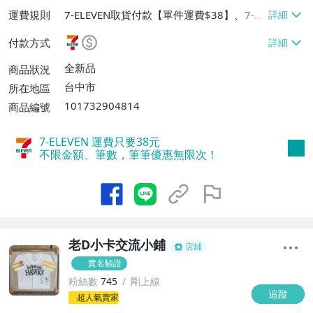
運費規則
7-ELEVEN取貨付款【單件運費$38】、7-EL
EVEN取貨不付款【單件運費$38】、宅配/
付款方式
貨運【單件運費$60、消費滿$1000免運
費】、郵局掛號【單件運費$31、滿10件或
全新品
商品狀況
消費滿$700免運費】、低溫配送【單件運
台中市
所在地區
費$60】
101732904814
商品編號
7-ELEVEN 運費只要
38
元
不限金額、筆數，筆筆優惠無限次！
老D小卡交流小鋪
店鋪
實名驗證
粉絲數
745
剛上線
追蹤
1
超人氣賣家