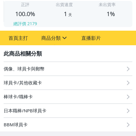
正評
出貨速度
未出貨率
100.0%
1
1%
天
總評價
2179
首頁主打
商品分類
直播影片
sign
2
其它
偶像、球員卡與郵幣
球員卡/其他收藏卡
棒球卡/職棒卡
日本職棒/NPB球員卡
BBM球員卡