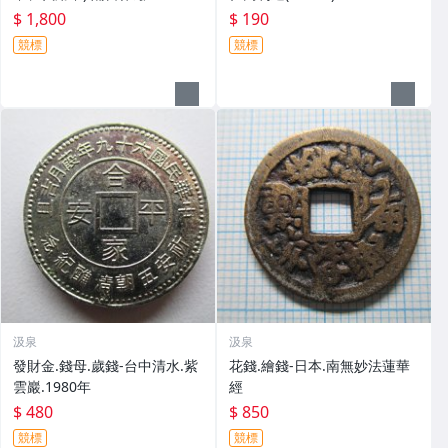
$ 1,800
$ 190
競標
競標
汲泉
汲泉
發財金.錢母.歲錢-台中清水.紫
花錢.繪錢-日本.南無妙法蓮華
雲巖.1980年
經
$ 480
$ 850
競標
競標