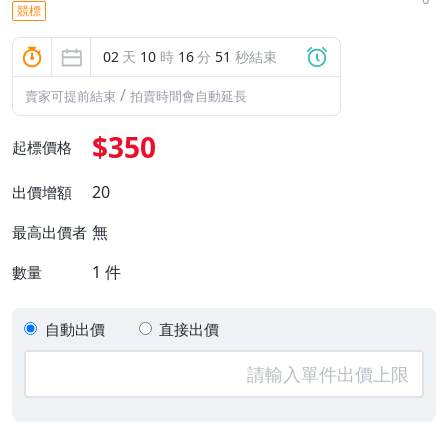
競標
02
天
10
時
16
分
50
秒結束
/
賣家可提前結束
拍賣時間會自動延長
$350
起標價格
20
出價增額
無
最高出價者
1
件
數量
自動出價
直接出價