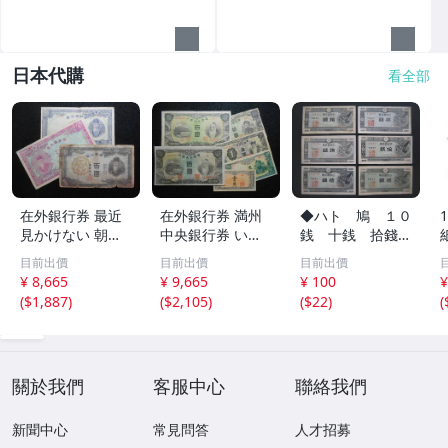
日本代購
看全部
在外銀行券 最近
在外銀行券 満州
◆ハト 鳩 １０
見かけない 朝丙1
中央銀行券 いろ
銭 十銭 拾錢
00圓券 などの 朝
いろと 6枚 上品
６枚 流通品◆
目前出價
目前出價
目前出價
鮮銀行券 3枚 K-0
有 K-0181
¥ 8,665
¥ 9,665
¥ 100
¥
182
(
$1,887
)
(
$2,105
)
(
$22
)
(
關於我們
客服中心
聯絡我們
新聞中心
常見問答
人才招募