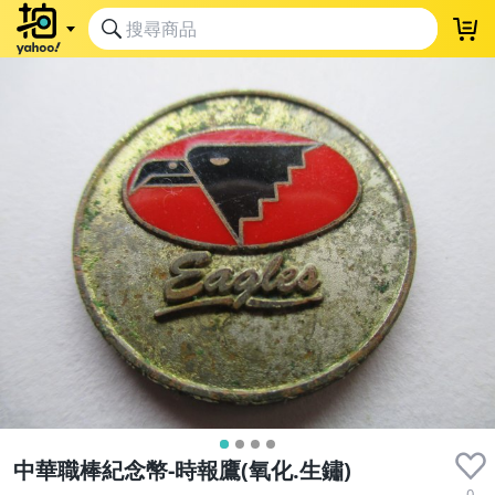
中華職棒紀念幣-時報鷹(氧化.生鏽)
0