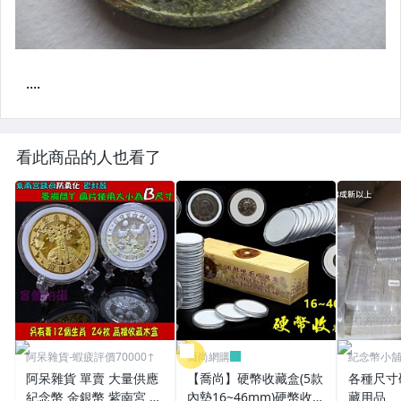
看此商品的人也看了
阿呆雜貨-蝦疲評價70000↑
喬尚網購
紀念幣小
阿呆雜貨 單賣 大量供應
【喬尚】硬幣收藏盒(5款
各種尺寸
紀念幣 金銀幣 紫南宮 錢
內墊16~46mm)硬幣收納
藏用品