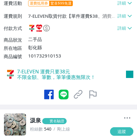
運費活動
運費抵用券
驚喜$99免運
運費規則
7-ELEVEN取貨付款【單件運費$38、消費滿
$2000免運費】、萊爾富取貨付款【單件運
付款方式
費$60、消費滿$2000免運費】、郵局掛號
【單件運費$60、消費滿$2000免運費】
二手品
商品狀況
彰化縣
所在地區
101732910153
商品編號
7-ELEVEN 運費只要
38
元
不限金額、筆數，筆筆優惠無限次！
汲泉
實名驗證
粉絲數
540
剛上線
追蹤