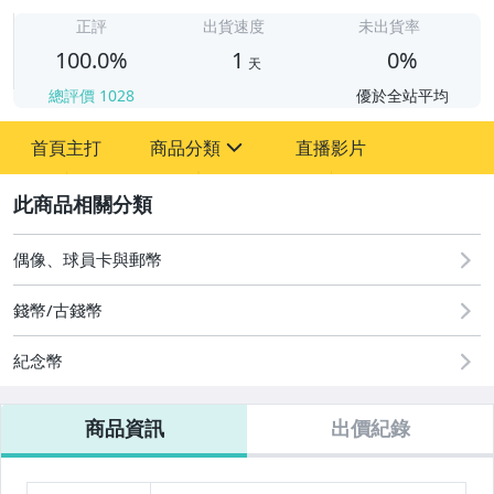
1
正評
出貨速度
未出貨率
100.0%
1
0%
天
總評價
1028
優於全站平均
首頁主打
商品分類
直播影片
sign
2
圖書/影音/文具
古董、藝術與礦石
偶像、球員卡與郵幣
偶像、球員卡與郵幣
錢幣/古錢幣
紀念幣
商品資訊
出價紀錄