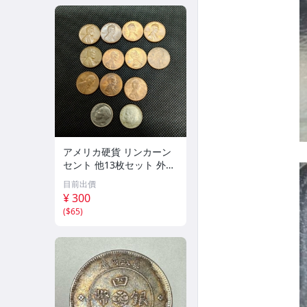
アメリカ硬貨 リンカーン
セント 他13枚セット 外国
コイン 古銭 コレクション
目前出價
¥ 300
(
$65
)