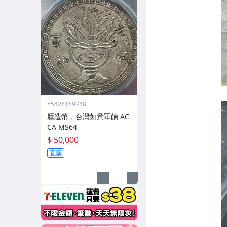
Y5426169768
臆造幣，台灣如意軍餉 AC
CA MS64
$ 50,000
直購