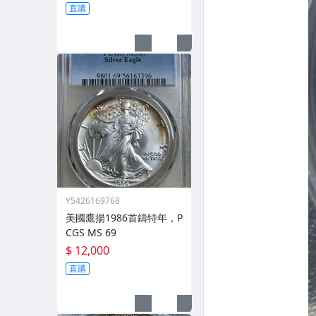
直購
Y5426169768
美國鷹揚1986首鑄特年，P
CGS MS 69
$ 12,000
直購