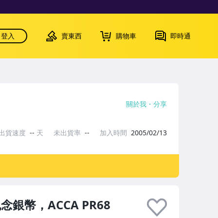
登入
賣東西
購物車
即時通
關於我
分享
出貨速度
--
天
未出貨率
--
加入時間
2005/02/13
銀幣，ACCA PR68