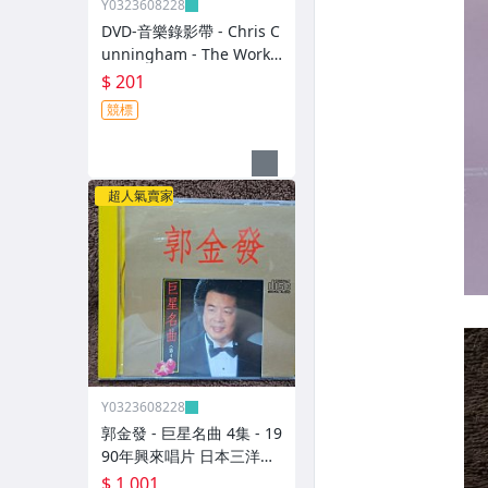
Y0323608228
DVD-音樂錄影帶 - Chris C
unningham - The Work
of Director -2003年美國
$ 201
版 碟片近新 - 201元起標
競標
D497
超人氣賣家
Y0323608228
郭金發 - 巨星名曲 4集 - 19
90年興來唱片 日本三洋盤
- 碟片9成新 無IFPI - 1001
$ 1,001