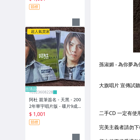
元起標 M2316
競標
超人氣賣家
出清品
Y0323608228
阿杜 親筆簽名 - 天黑 - 200
2年華宇唱片版 - 碟片9成
新 附外紙盒 - 1001元起標
$ 1,001
M2140
競標