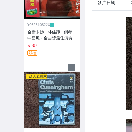
發片日期
Y0323608228
全新未拆 - 林佳靜 - 鋼琴
中國風 - 金曲獎最佳演奏
人 - 上揚唱片代理 瑞典原
$ 301
裝進口 - 301元起標
競標
超人氣賣家