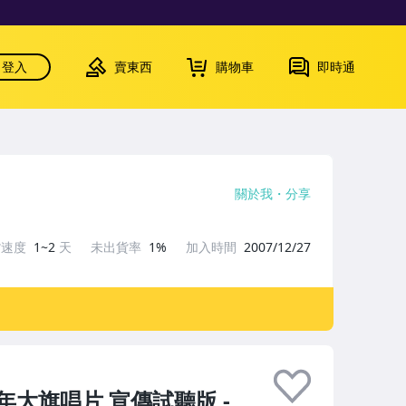
登入
賣東西
購物車
即時通
關於我
分享
貨速度
1~2
天
未出貨率
1%
加入時間
2007/12/27
05年大旗唱片 宣傳試聽版 -