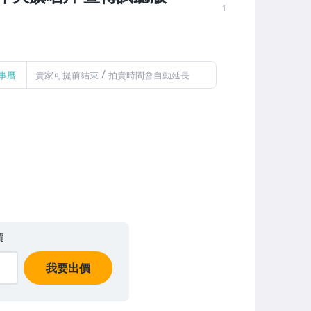
1
/
事曆
賣家可提前結束
拍賣時間會自動延長
價
我要出價