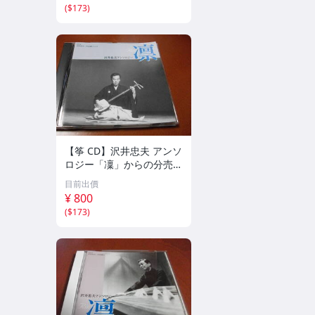
(1971/1973/1976)
(
$173
)
【筝 CD】沢井忠夫 アンソ
ロジー「凜」からの分売
沢井忠夫作品集 ライブ 風
目前出價
衣、水の声、枯野砧、五節
¥ 800
の舞、ファンタジア (限
(
$173
)
定）