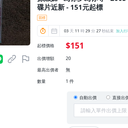
碟片近新 - 151元起標
競標
03
天
11
時
29
分
26
秒結束
加入行
$151
起標價格
20
出價增額
無
最高出價者
1
件
數量
自動出價
直接出