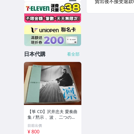
日本代購
看全部
【筝 CD】沢井忠夫 愛奏曲
集 / 黙示 、波 、二つの相
、箏二重奏ソナタ 杵屋正
目前出價
邦 、入野義朗 、小野衛 他
¥ 800