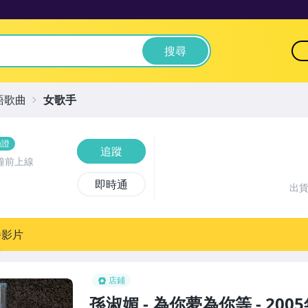
搜尋
語歌曲
女歌手
驗證
追蹤
鐘前上線
即時通
出
播影片
店鋪
孫淑媚 - 為你夢為你等 - 20