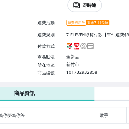
即時通
運費活動
運費抵用券
週末7-11免運
運費規則
7-ELEVEN取貨付款【單件運費
爾富取貨付款【單件運費$60、消
付款方式
運費$60、滿8件或消費滿$300
全新品
商品狀況
新竹市
所在地區
101732932858
商品編號
7-ELEVEN 運費只要
38
元
不限金額、筆數，筆筆優惠無限次！
商品資訊
為你夢為你等
歌手