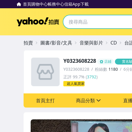
首頁
購物中心
帳務中心
信箱
App下載
Yahoo拍賣
拍賣
圖書/影音/文具
音樂與影片
CD
台
Y0323608228
店鋪
實名
Y0323608228
粉絲數
1180
6分
正評
99.7%
(
3792
)
超人氣賣家
首頁主打
商品分類
直
sign
其它