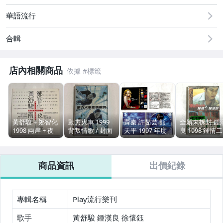
華語流行
合輯
店內相關商品
黃舒駿 + 鄭智化
動力火車 1999
齊秦 許茹芸 熊
全新未拆封 鍾
1998 兩岸 + 夜
背叛情歌 / 封面
天平 1997 年度
良 1998 鍾情二
未眠 / 豐華唱片
封底有MTV [V]
精選國語發燒大
次方 / BMG 藝
台灣版 兩首歌宣
標貼四張 / 上華
碟 [ 思薇爾12週
能動音 台灣版
傳單曲 CD
唱片 台灣版 錄
年慶 我愛乳房
錄音帶 卡帶 磁
商品資訊
出價紀錄
音帶 卡帶 磁帶
公益宣傳片非賣
帶 / 附標貼 環
附歌詞 回函卡
品 ] 上華唱片 台
封條
原殼
灣紙盒版專輯
CD 附標貼 歌詞
回函卡
專輯名稱
Play流行樂刊
歌手
黃舒駿 鍾漢良 徐懷鈺