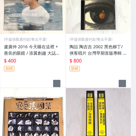
!不提供取貨付款!售出不退!
!不提供取貨付款!售出不退!
盧廣仲 2016 今天睡在這裡 +
陶喆 陶吉吉 2002 黑色柳丁/
善良的眼鏡 / 添翼創越 大誌雜
俠客唱片 台灣早期首版專輯 C
誌 台灣版 兩首歌 限量宣傳單
D / 附歌詞 好樂迪新歌練唱劵
$ 400
$ 800
曲 CD
回函卡
競標
競標