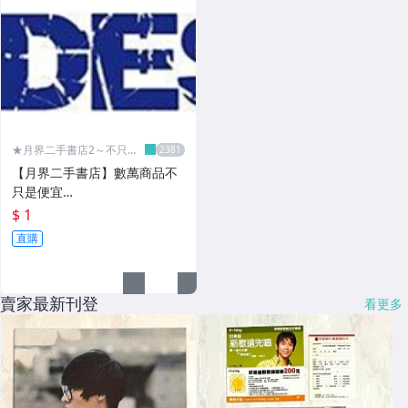
★月界二手書店2～不只是
便宜...★
【月界二手書店】數萬商品不
只是便宜…
$ 1
直購
賣家最新刊登
看更多