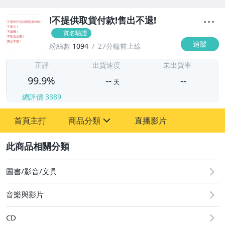
!不提供取貨付款!售出不退!
實名驗證
追蹤
粉絲數
1094
27分鐘前上線
-
-
正評
出貨速度
未出貨率
99.9%
--
--
天
總評價
3389
-
首頁主打
商品分類
直播影片
-
sign
圖書/影音/文具
2
偶像、球員卡與郵幣
圖書/影音/文具
音樂與影片
CD