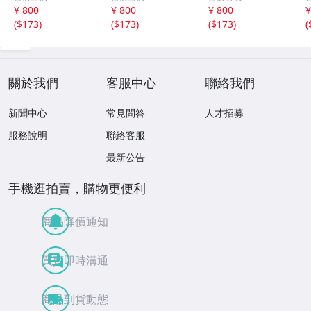
相 、箏二重奏ソ
沢井忠夫作品集
沢井忠夫 作品集
¥ 800
¥ 800
¥ 800
¥
ナタ 杵屋正邦 、
ライブ 風衣、水
第三集 “光る海”
(
$173
)
(
$173
)
(
$173
)
(
入野義朗 、小野
の声、枯野砧、五
（限定販売） 200
衛 他 (1971/197
節の舞、ファンタ
1
3/1976)
ジア (限定）
關於我們
客服中心
聯絡我們
新聞中心
常見問答
人才招募
服務說明
聯絡客服
最新公告
手機逛拍賣，購物更便利
商品降價通知
買賣即時溝通
商品到貨動態