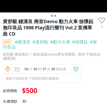
黃舒駿 鍾漢良 兩首Demo 動力火車 徐懷鈺
0
無印良品 1998 Play流行樂刊 Vol.2 宣傳單
曲 CD
#
鍾漢良
#
黃舒駿
#
動力火車
#
徐懷鈺
#
無
競標
印良品
黃舒駿 兩段專訪 + 兩首原版Demo帶友情贊助 : 兩岸 不願為你
(陳慧琳)
00
天
04
時
57
分
45
秒結束
/
賣家可提前結束
拍賣時間會自動延長
$500
起標價格
30
出價增額