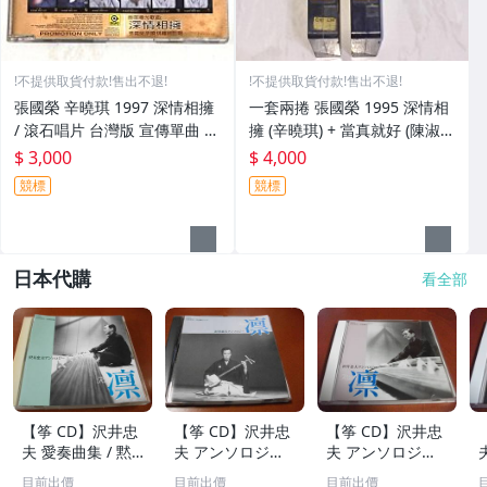
!不提供取貨付款!售出不退!
!不提供取貨付款!售出不退!
張國榮 辛曉琪 1997 深情相擁
一套兩捲 張國榮 1995 深情相
/ 滾石唱片 台灣版 宣傳單曲 C
擁 (辛曉琪) + 當真就好 (陳淑
D / 選自 寵愛張國榮
樺) 滾石唱片 台灣版 播映用宣
$ 3,000
$ 4,000
傳單曲 錄影帶 VHS (非CD錄音
競標
競標
帶卡帶)
日本代購
看全部
【筝 CD】沢井忠
【筝 CD】沢井忠
【筝 CD】沢井忠
夫 愛奏曲集 / 黙
夫 アンソロジー
夫 アンソロジー
示 、波 、二つの
「凜」からの分売
「凜」からの分売
目前出價
目前出價
目前出價