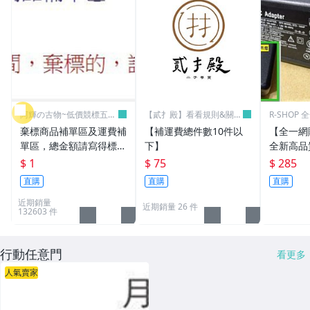
阿輝の古物~低價競標五六
【貳扌殿】看看規則&關於
R-SHOP
日結標
我
棄標商品補單區及運費補
【補運費總件數10件以
【全一網
單區，總金額請寫得標商
下】
全新高品質
品金額，運費請寫棄標商
筆電 變壓器
$ 1
$ 75
$ 285
品原設定之運費
3.16A通用
直購
直購
直購
L30 N10
近期銷量
近期銷量 26 件
132603 件
行動任意門
看更多
人氣賣家