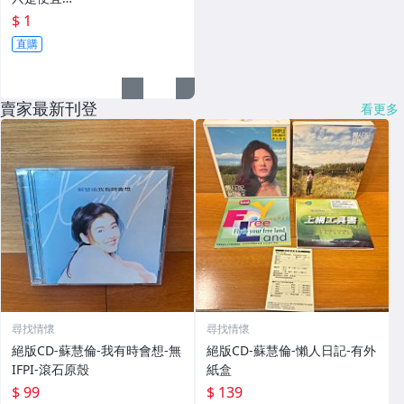
$ 1
直購
賣家最新刊登
看更多
尋找情懷
尋找情懷
絕版CD-蘇慧倫-我有時會想-無
絕版CD-蘇慧倫-懶人日記-有外
IFPI-滾石原殼
紙盒
$ 99
$ 139