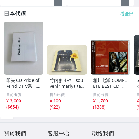
日本代購
看全部
即決 CD Pride of
竹内まりや sou
相川七瀬 COMPL
Mind DT V系 ......
venir mariya tak
ETE BEST CD コ
プライド・オブ・
euchi live
ンプリートベスト
目前出價
目前出價
目前出價
マインド プライ
¥ 3,000
¥ 100
¥ 1,780
¥
ドオブマインド
(
$654
)
(
$22
)
(
$388
)
(
...VV...
關於我們
客服中心
聯絡我們