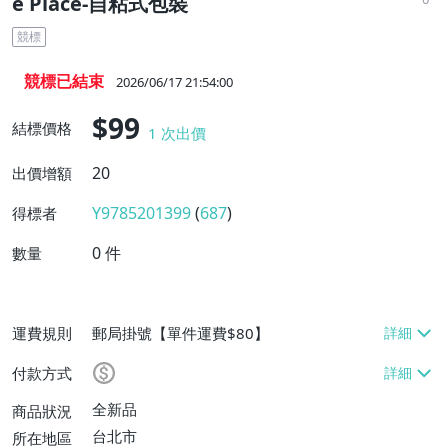
e Place-自粘式包裝
競標
競標已結束
2026/06/17 21:54:00
$99
結標價格
1
次出價
20
出價增額
Y9785201399
(
687
)
得標者
0
件
數量
運費規則
郵局掛號【單件運費$80】
付款方式
全新品
商品狀況
台北市
所在地區