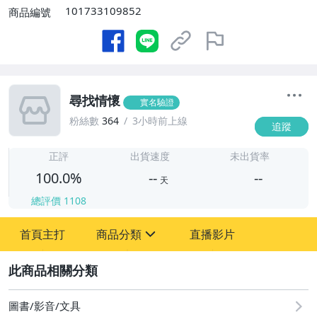
101733109852
商品編號
尋找情懷
實名驗證
粉絲數
364
3小時前上線
追蹤
-
-
正評
出貨速度
未出貨率
100.0%
--
--
天
總評價
1108
-
首頁主打
商品分類
直播影片
-
sign
圖書/影音/文具
2
偶像、球員卡與郵幣
圖書/影音/文具