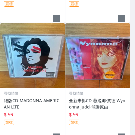
競標
競標
尋找情懷
尋找情懷
絕版CD-MADONNA-AMERIC
全新未拆CD-薇洛娜·賈德 Wyn
AN LIFE
onna Judd-傾訴原由
$ 99
$ 99
競標
競標