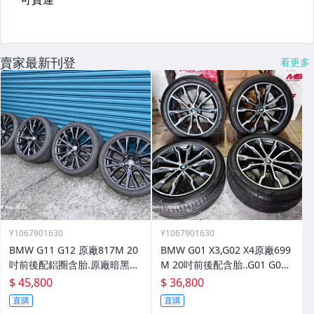
賣家最新刊登
看更多
Y1067901630
Y1067901630
BMW G11 G12 原廠817M 20
BMW G01 X3,G02 X4原廠699
吋前後配鋁圈含胎.原廠暗黑板.
M 20吋前後配含胎..G01 G02
原漆.市面上少有.G01 G02.
G11 G12..
$ 45,800
$ 36,800
直購
直購