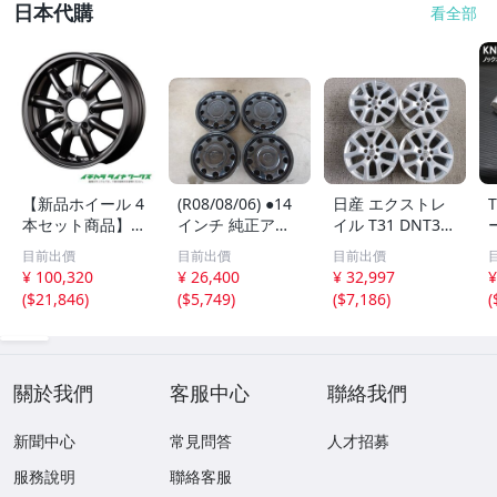
日本代購
看全部
【新品ホイール 4
(R08/08/06) ●14
日産 エクストレ
本セット商品】フ
インチ 純正アル
イル T31 DNT31
ァブレス ヴァロ
ミホイール / スズ
純正 アルミ ホイ
目前出價
目前出價
目前出價
ーネ MC-9 16イ
キ スペーシア等
ール 18インチ 4
¥ 100,320
¥ 26,400
¥ 32,997
¥
ンチ 6.5J 6H-139.
/ 14X4.5J+45 / 4H
本セット 7J 5穴 1
(
$21,846
)
(
$5,749
)
(
$7,186
)
(
7 セミグロスブラ
PCD100 / 4本 /
14.3ピッチ オフ
ック 法人宛て送
中古 / 小傷、汚れ
セット+40 [ZNo:
料無料
08005876]
關於我們
客服中心
聯絡我們
新聞中心
常見問答
人才招募
服務說明
聯絡客服