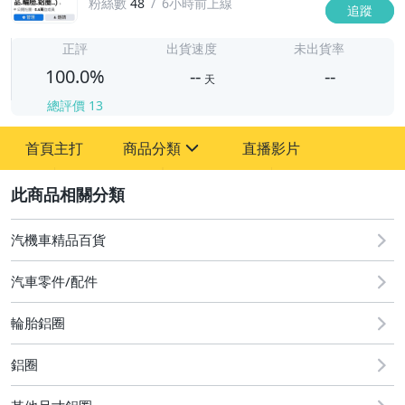
粉絲數
48
6小時前上線
追蹤
-
-
正評
出貨速度
未出貨率
100.0%
--
--
天
總評價
13
-
首頁主打
商品分類
直播影片
-
sign
汽機車精品百貨
2
汽機車精品百貨
汽車零件/配件
輪胎鋁圈
鋁圈