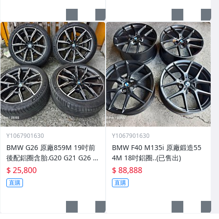
Y1067901630
Y1067901630
BMW G26 原廠859M 19吋前
BMW F40 M135i 原廠鍛造55
後配鋁圈含胎.G20 G21 G26 G
4M 18吋鋁圈..(已售出)
30 G31 G01 G02..
$ 25,800
$ 88,888
直購
直購