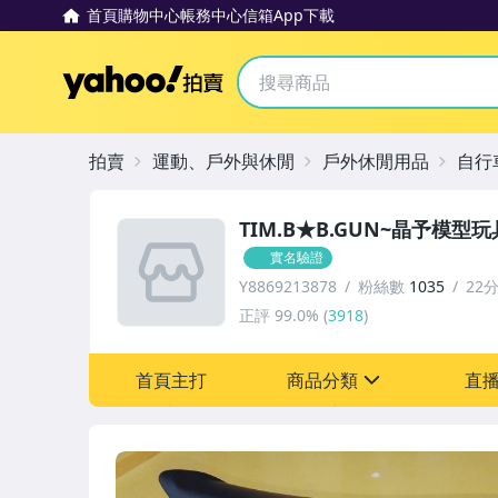
首頁
購物中心
帳務中心
信箱
App下載
Yahoo拍賣
拍賣
運動、戶外與休閒
戶外休閒用品
自行
TIM.B★B.GUN~晶予模型
實名驗證
Y8869213878
粉絲數
1035
22
正評
99.0%
(
3918
)
首頁主打
商品分類
直
sign