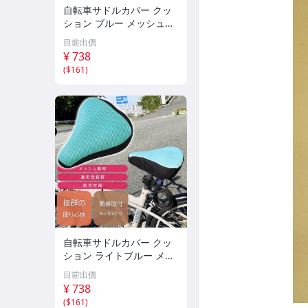
自転車サドルカバー クッ
ション ブルー メッシュ素
材 通気性抜群 ママチャリ
目前出價
クロスバイク ロードバイ
¥ 738
ク 傷 破れ防止 Rk890
(
$161
)
自転車サドルカバー クッ
ション ライトブルー メッ
シュ素材 通気性抜群 ママ
目前出價
チャリ クロスバイク ロー
¥ 738
ドバイク 傷 破れ防止 Rk8
(
$161
)
92