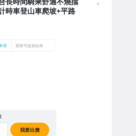
合長時間騎乘舒適不燒擋
0
計時車登山車爬坡+平路
事曆
賣家可提前結束
價
我要出價