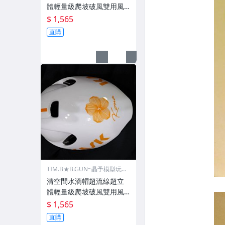
體輕量級爬坡破風雙用風
動款自行車安全帽空力帽G
$ 1,565
IANT捷安特KASK小鐵人三
直購
項騎公路車騎計時車比賽
頭盔男女青少年都適用比
三鐵白花配色車隊款
TIM.B★B.GUN~晶予模型玩
具槍
清空間水滴帽超流線超立
體輕量級爬坡破風雙用風
動款自行車安全帽空力帽G
$ 1,565
IANT捷安特KASK小鐵人三
直購
項騎公路車騎計時車比賽