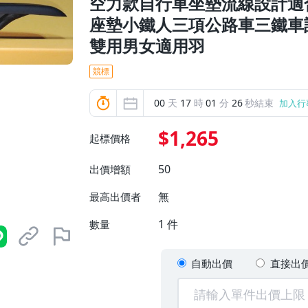
空力款自行車坐墊流線設計適
座墊小鐵人三項公路車三鐵車
雙用男女適用羽
競標
00
天
17
時
01
分
24
秒結束
加入行
$1,265
起標價格
50
出價增額
無
最高出價者
1
件
數量
自動出價
直接出