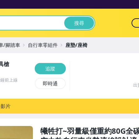
搜尋
車/腳踏車
自行車零組件
座墊/座椅
玩具槍
追蹤
分鐘前上線
即時通
出
播影片
犧牲打~羽量級僅重約80G全