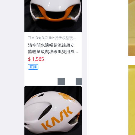
TIM.B★B.GUN~晶予模型玩
具槍
清空間水滴帽超流線超立
體輕量級爬坡破風雙用風
動款自行車安全帽空力帽G
$ 1,565
IANT捷安特KASK小鐵人三
直購
項騎公路車騎計時車比賽
頭盔男女青少年都適用比
三鐵白花配色車隊款