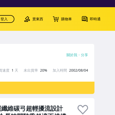
登入
賣東西
購物車
即時通
關於我
分享
貨速度
1
天
未出貨率
20%
加入時間
2002/08/04
碳纖維碳弓超輕擾流設計