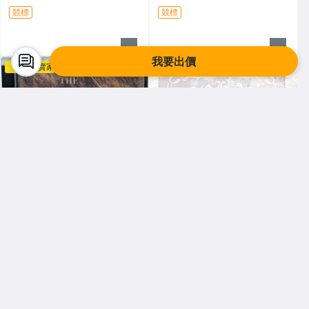
膠唱片 (Z347)
競標
競標
我要出價
超人氣賣家
超人氣賣家
長春舊貨行，萬物皆有
長春舊貨行，萬物皆有
長春舊貨行 THE POWER OF P
長春舊貨行 王宏恩 LOKAH 不
EACE In Support of CARE CD
用擔心我 CD(Z345)
殼有損(Z345)
$ 99
$ 159
競標
競標