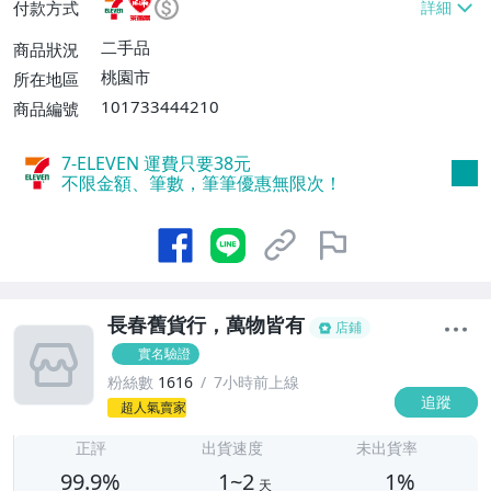
付款方式
【單件運費$60】
二手品
商品狀況
桃園市
所在地區
101733444210
商品編號
7-ELEVEN 運費只要
38
元
不限金額、筆數，筆筆優惠無限次！
長春舊貨行，萬物皆有
店鋪
實名驗證
粉絲數
1616
7小時前上線
追蹤
1
超人氣賣家
正評
出貨速度
未出貨率
99.9%
1~2
1%
天