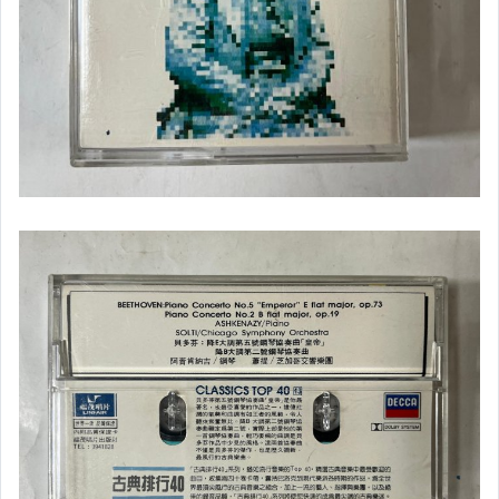
生活雜貨
布袋戲玩偶.公仔
遊戲攻略本
其它