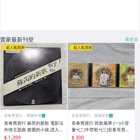
賣家最新刊登
看更多
超人氣賣家
超人氣賣家
長春舊貨行，萬物皆有
長春舊貨行，萬物皆有
長春舊貨行 蘇芮的新歌 電影法
長春舊貨行 民歌風華 (一)小背
外情主題曲 親愛的小孩.證人
簍+(二)牛犂歌+(三)安童哥買菜
試聽片 飛碟唱片 非復刻版 黑
白玉光 CD (Z345)
$ 1,399
$ 300