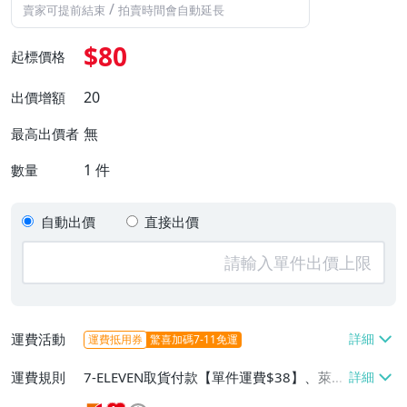
/
賣家可提前結束
拍賣時間會自動延長
$80
起標價格
20
出價增額
無
最高出價者
1
件
數量
自動出價
直接出價
運費活動
運費抵用券
驚喜加碼7-11免運
運費規則
7-ELEVEN取貨付款【單件運費$38】、萊爾
富取貨付款【單件運費$60】、郵局掛號