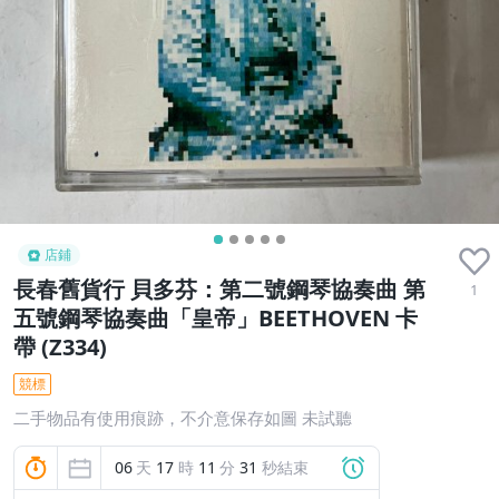
店鋪
長春舊貨行 貝多芬：第二號鋼琴協奏曲 第
1
五號鋼琴協奏曲「皇帝」BEETHOVEN 卡
帶 (Z334)
競標
二手物品有使用痕跡，不介意保存如圖 未試聽
06
天
17
時
11
分
30
秒結束