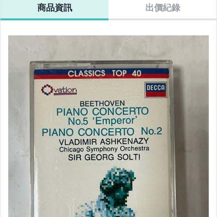
商品資訊
出價紀錄
地圖.海報
CD.錄音卡帶
黑膠唱片
VCD.DVD
遊戲卡帶.
相機.攝影.週邊
文具週邊.書籤.明信片
銅板舊冊
書籍
二手家電.樂器