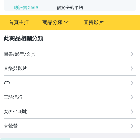
總評價
2569
優於全站平均
首頁主打
商品分類
直播影片
sign
2
圖書/影音/文具
家具
音樂與影片
書.畫作品
CD
雕刻.工藝品
華語流行
玉.石.印材.水晶
女(9~14劃)
陶.瓷器.花瓶.茶壺
黃鶯鶯
郵.幣.券
勳章.書信.照片.證.文史