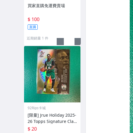
買家直購免運費賣場
$ 100
直購
近期銷量 1 件
92Rips卡城
[限量] Jrue Holiday 2025-
26 Topps Signature Clas
s #/275
$ 20