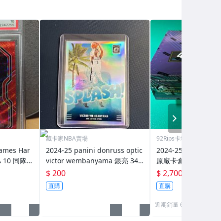
NEXT
藏卡家NBA賣場
92Rips卡城
James Har
2024-25 panini donruss optic
2024-25 Panini Opti
A 10 同隊
victor wembanyama 銀亮 347
原廠卡盒拆超稀有Down
0
tephon Castle Vic
$ 200
$ 2,700
nyama
直購
直購
近期銷量 6 件