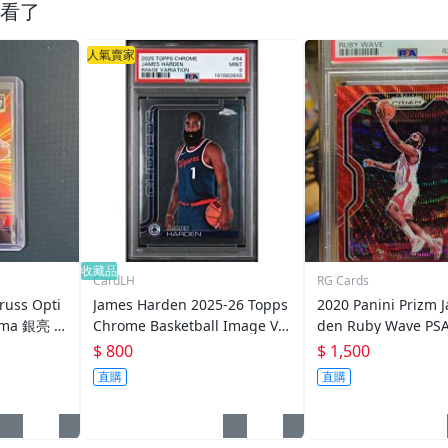
看了
人氣賣家
收藏品
CardLH
RG Cards
russ Opti
James Harden 2025-26 Topps
2020 Panini Prizm 
ama 銀亮 3
Chrome Basketball Image Va
den Ruby Wave PS
riation PSA9 NBA 洛杉磯快艇
色
$ 800
$ 1,500
哈登
直購
直購