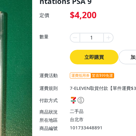
ntations PSA 9
$4,200
定價
數量
立即購買
加
運費活動
運費抵用券
驚喜$99免運
運費規則
7-ELEVEN取貨付款【單件運費$
$38】、郵局掛號【單件運費$8
付款方式
二手品
商品狀況
台北市
所在地區
101733448891
商品編號