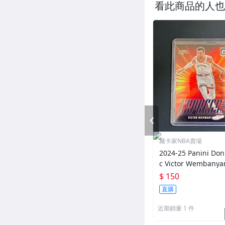
看此商品的人也
PREV
藏卡家NBA賣場
2024-25 Panini Don
c Victor Wembany
487
$ 150
直購
近期銷量 1 件