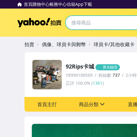
首頁
購物中心
帳務中心
信箱
App下載
Yahoo拍賣
拍賣
偶像、球員卡與郵幣
球員卡/其他收藏卡
92Rips卡城
實名驗證
Y8990188569
粉絲數
737
2小
正評
100.0%
(
1361
)
首頁主打
商品分類
直
sign
偶像、球員卡與郵幣