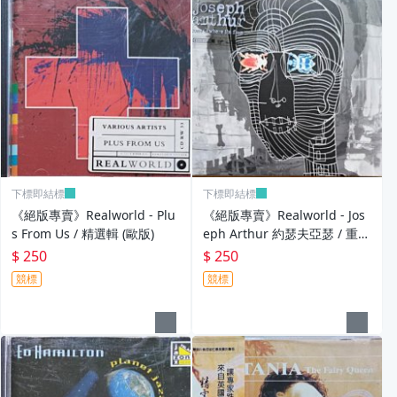
下標即結標
下標即結標
《絕版專賣》Realworld - Plu
《絕版專賣》Realworld - Jos
s From Us / 精選輯 (歐版)
eph Arthur 約瑟夫亞瑟 / 重返
故里 (歐版)
$ 250
$ 250
競標
競標