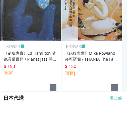
下標即結標
下標即結標
《絕版專賣》Ed Hamilton 艾
《絕版專賣》Mike Rowland
德漢彌爾頓 / Planet Jazz 爵士
麥可羅蘭 / TITANIA The Fairy
行星 (美版)
Queen 精靈女王 (側標完整)
$ 150
$ 150
競標
競標
日本代購
看全部