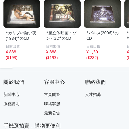
*カリブの熱い夜
*超立体映画・ゾ
*パルス(2006)*の
(1984)*のCD
ンビ3D*のCD
CD
目前出價
目前出價
目前出價
¥ 888
¥ 888
¥ 1,301
¥
(
$193
)
(
$193
)
(
$282
)
(
關於我們
客服中心
聯絡我們
新聞中心
常見問答
人才招募
服務說明
聯絡客服
最新公告
手機逛拍賣，購物更便利