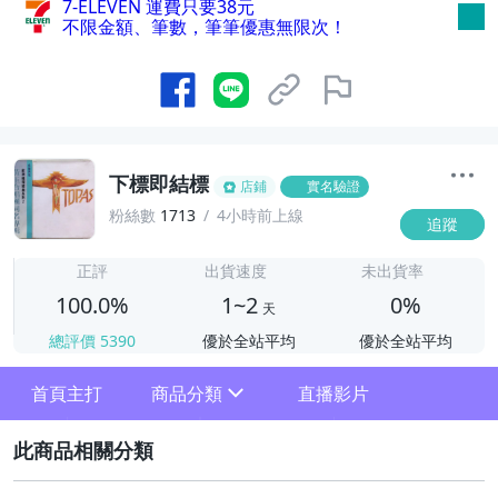
7-ELEVEN 運費只要
38
元
不限金額、筆數，筆筆優惠無限次！
下標即結標
店鋪
實名驗證
粉絲數
1713
4小時前上線
追蹤
1
正評
出貨速度
未出貨率
100.0%
1~2
0%
天
總評價
5390
優於全站平均
優於全站平均
首頁主打
商品分類
直播影片
sign
2
其它