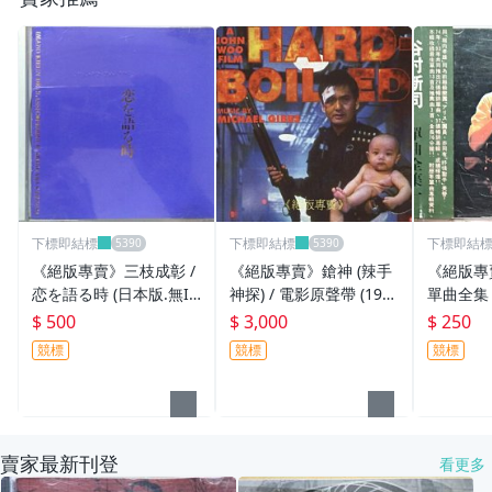
下標即結標
下標即結標
下標即結
《絕版專賣》三枝成彰 /
《絕版專賣》鎗神 (辣手
《絕版專
恋を語る時 (日本版.無IF
神探) / 電影原聲帶 (199
單曲全集 
PI)
3 無IFPI)
$ 500
$ 3,000
$ 250
競標
競標
競標
賣家最新刊登
看更多