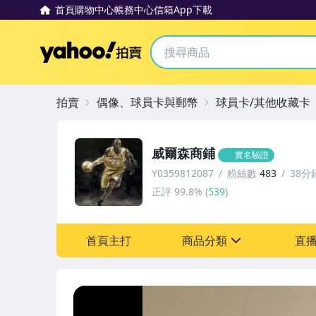
首頁
購物中心
帳務中心
信箱
App下載
Yahoo拍賣
拍賣
偶像、球員卡與郵幣
球員卡/其他收藏卡
威爾森商鋪
實名驗證
Y0359812087
粉絲數
483
38分
正評
99.8%
(
539
)
首頁主打
商品分類
直
sign
玩具、模型與公仔
偶像、球員卡與郵幣