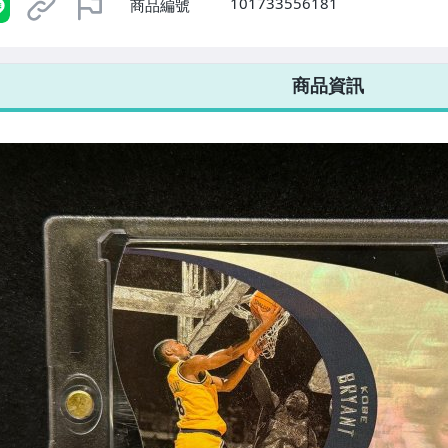
101733556181
商品編號
7-ELEVEN 運費只要
38
元
不限金額、筆數，筆筆優惠無限次！
商品資訊