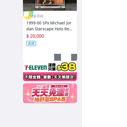
收藏品
威爾森商鋪
1999-00 SPx Michael Jor
dan Starscape Holo Refr
actor 公牛籃球之神飛人喬
$ 20,000
丹閃卡《實卡美卡況佳》
直購