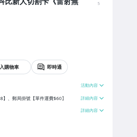
曼巴科比新人切割卡《雷射無
5
入購物車
即時通
$38】、郵局掛號【單件運費$60】