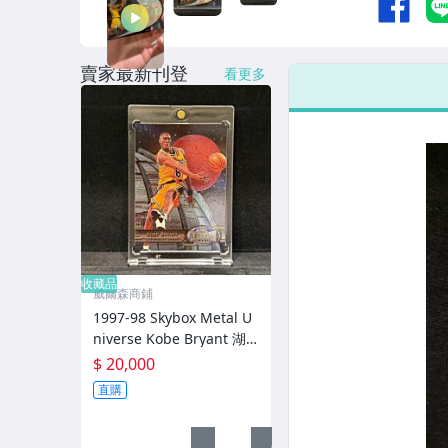
賣家最新刊登
看更多
收藏品
威爾森商鋪
1997-98 Skybox Metal U
niverse Kobe Bryant 湖
人傳奇球星黑曼巴科比月
$ 20,000
球金屬卡《實卡美卡況
直購
優》