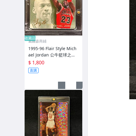
收藏品
威爾森商鋪
1995-96 Flair Style Mich
ael Jordan 公牛籃球之神
飛人喬丹雙影卡《實卡
$ 1,800
美》
直購