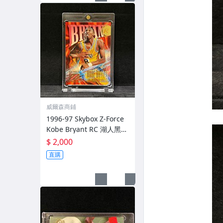
威爾森商鋪
1996-97 Skybox Z-Force
Kobe Bryant RC 湖人黑曼
巴科比新人卡
$ 2,000
直購