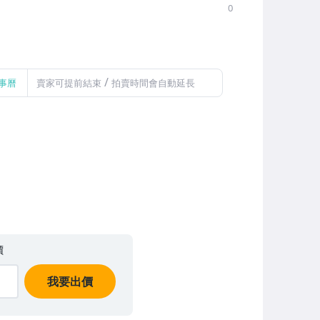
0
/
事曆
賣家可提前結束
拍賣時間會自動延長
價
我要出價