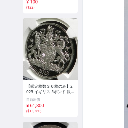
¥ 100
(
$22
)
【鑑定枚数３６枚のみ】2
025 イギリス 5ポンド 銀
貨 NGC PF70 Ultra Came
目前出價
o First Releases ロイヤル
¥ 61,800
コートオブアームズ 紋章
(
$13,360
)
チャールズ3世