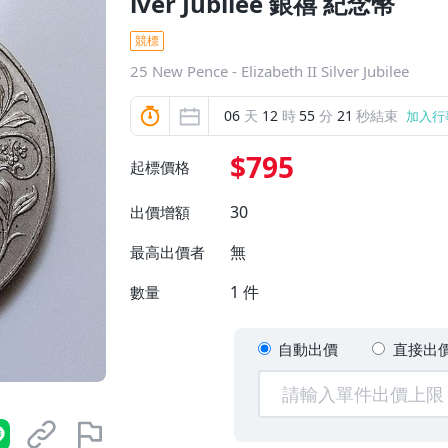
lver Jubilee 銀禧 紀念幣
競標
25 New Pence - Elizabeth II Silver Jubilee
06
天
12
時
55
分
19
秒結束
加入行
$795
起標價格
30
出價增額
無
最高出價者
1
件
數量
自動出價
直接出