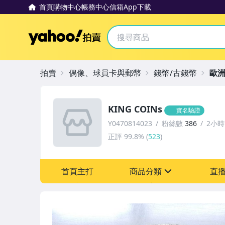
首頁
購物中心
帳務中心
信箱
App下載
Yahoo拍賣
拍賣
偶像、球員卡與郵幣
錢幣/古錢幣
歐
KING COINs
實名驗證
Y0470814023
粉絲數
386
2小
正評
99.8%
(
523
)
首頁主打
商品分類
直
sign
偶像、球員卡與郵幣
手錶與飾品配件