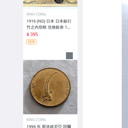
KING COINs
1916 (ND) 日本 日本銀行
竹之內宿根 兌換銀劵 1元
壹圓 舊版 紙鈔 武內大臣
$ 395
錢幣
競標
KING COINs
1994 年 斯洛維尼亞 阿爾