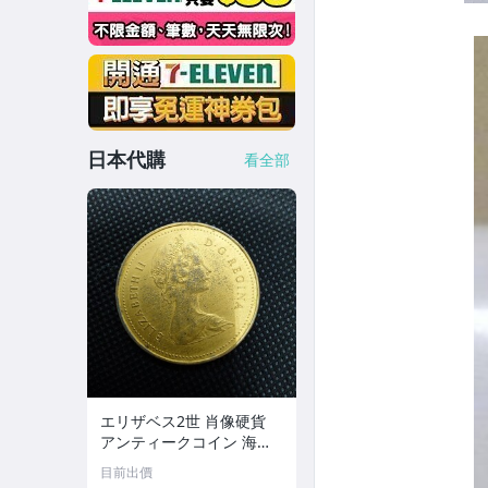
日本代購
看全部
エリザベス2世 肖像硬貨
アンティークコイン 海外
古銭
目前出價