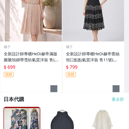
橘子
橘子
全新設計師專櫃HeDi赫帝滿版
全新設計師專櫃HeDi赫帝蕾絲
圖騰領綁帶雪紡氣質洋裝 售L
領口點點氣質洋裝 售11號L號
號
165/88A
$ 699
$ 799
競標
競標
日本代購
看全部