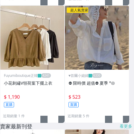
超人氣賣家
Fuyumiboutique正韓
♥️首爾小媳婦
小花刺繡V領荷葉下擺上衣
⛔️ 限時價 超值⛔️ 夏季 °𑁍
$ 1,190
$ 523
直購
直購
近期銷量 1 件
近期銷量 5 件
賣家最新刊登
看更多