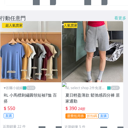
行動任意門
看更多
超人氣賣家
人氣賣家
♥️首爾小媳婦
NL select shop 2件免運可
刷卡
RL 小馬標刺繡圓領短袖T恤 百
夏日輕盈薄款 鬆弛感四分褲 居
搭
家通勤
$ 550
$ 390
24折
直購
運費抵用券
折扣碼
直購
近期銷量 22 件
近期銷量 5 件