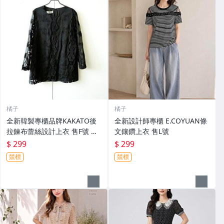
橘子
橘子
全新韓製專櫃品牌KAKATO後
全新設計師專櫃 E.COYUAN條
拉鍊布蕾絲設計上衣 售F號 適
文鑲鑽上衣 售L號
合M-L號身材
$ 299
$ 299
競標
競標