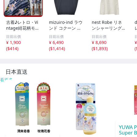
古着♪レトロ・Vi
mizuiro-ind ラウ
nest Robe リネ
d
ntage紺花柄モッ
ンド コクーン ノ
ンシャーリングネ
ズワンピ♪70s60s
ースリーブ ワン
ックワンピース 0
目前出價
目前出價
目前出價
70年代60年代ヴ
ピース ネイビー
1171-1101-1 製
¥ 1,900
¥ 6,490
¥ 8,690
¥
ィンテージ日本製
ミズイロインド 6
品染め ワンピー
(
$414
)
(
$1,414
)
(
$1,893
)
(
Japan昭和ロマン
-0723M 286215
ス オフホワイト
大きめノースリア
ネストローブ 6-0
ンティークゆった
723M 285922
6
り
日本直送
看更多
YUWA P
Super 