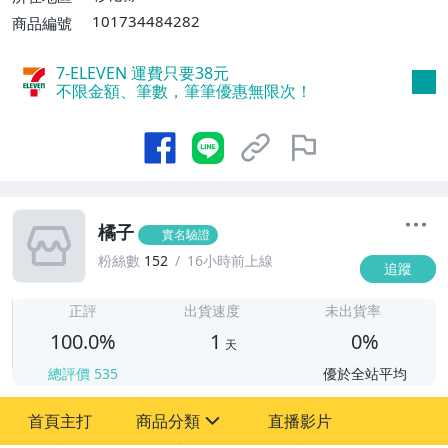
101734484282
商品編號
7-ELEVEN 運費只要
38
元
不限金額、筆數，筆筆優惠無限次！
橘子
實名驗證
粉絲數
152
16小時前上線
追蹤
1
正評
出貨速度
未出貨率
100.0%
1
0%
天
總評價
535
優於全站平均
首頁主打
商品分類
直播影片
sign