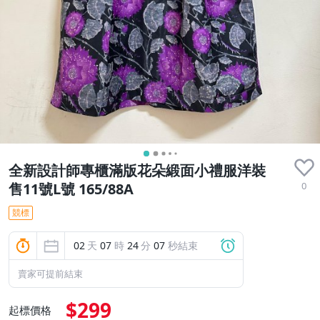
全新設計師專櫃滿版花朵緞面小禮服洋裝
0
售11號L號 165/88A
競標
02
天
07
時
24
分
05
秒結束
賣家可提前結束
$299
起標價格