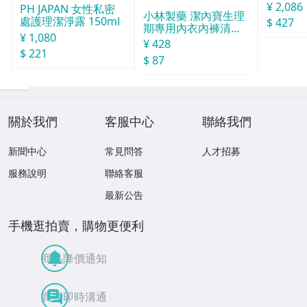
0粒
¥ 2,086
PH JAPAN 女性私密
小林製藥 潔內寶生理
處護理潔淨露 150ml
$ 427
期專用內衣內褲清洗
¥ 1,080
劑120ml
¥ 428
$ 221
$ 87
關於我們
客服中心
聯絡我們
新聞中心
常見問答
人才招募
服務說明
聯絡客服
最新公告
手機逛拍賣，購物更便利
商品降價通知
買賣即時溝通