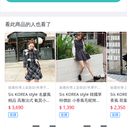
看此商品的人也看了
臉書粉專上架新款!奇摩不再
臉書粉專上架新款!奇摩不再
臉書粉專上
更新
更新
更新
Sis KOREA style 名媛風
Sis KOREA style 韓國單
Sis KOREA 
精品 高雅法式 氣質小香
特價款 小香風毛呢簡約
香風 荷
風毛呢編織套裝 經典優
典雅 小洋裝 氣質領口假
毛衣包臀
$ 3,690
$ 1,390
$ 2,350
雅千鳥格套裝 短裙 短大
兩件設計感 泡泡袖公主
件式 氣
直購
直購
直購
衣
短洋裝 連身裙