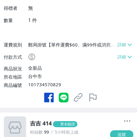
無
得標者
1
件
數量
運費規則
郵局掛號【單件運費$60、滿99件或消費滿
$9999免運費】
付款方式
全新品
商品狀況
台中市
所在地區
101734570829
商品編號
吉吉 414
實名驗證
粉絲數
99
5小時前上線
追蹤