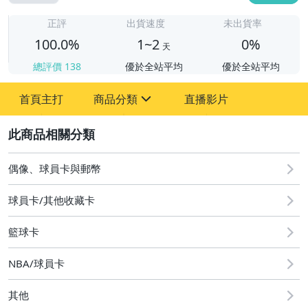
1
正評
出貨速度
未出貨率
100.0%
1~2
0%
天
總評價
138
優於全站平均
優於全站平均
首頁主打
商品分類
直播影片
sign
2
偶像、球員卡與郵幣
偶像、球員卡與郵幣
球員卡/其他收藏卡
籃球卡
NBA/球員卡
其他