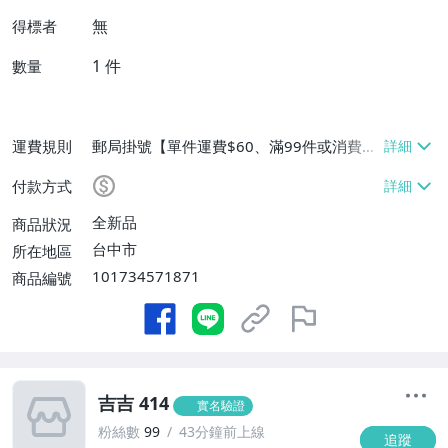
無
得標者
1
件
數量
運費規則
郵局掛號【單件運費$60、滿99件或消費滿
$9999免運費】
付款方式
全新品
商品狀況
台中市
所在地區
101734571871
商品編號
吉吉 414
實名驗證
粉絲數
99
43分鐘前上線
追蹤