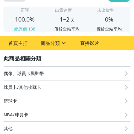
1
正評
出貨速度
未出貨率
100.0%
1~2
0%
天
總評價
138
優於全站平均
優於全站平均
首頁主打
商品分類
直播影片
sign
2
偶像、球員卡與郵幣
偶像、球員卡與郵幣
球員卡/其他收藏卡
籃球卡
NBA/球員卡
其他