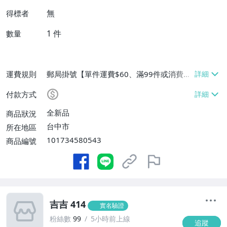
無
得標者
1
件
數量
運費規則
郵局掛號【單件運費$60、滿99件或消費滿
$9999免運費】
付款方式
全新品
商品狀況
台中市
所在地區
101734580543
商品編號
吉吉 414
實名驗證
粉絲數
99
5小時前上線
追蹤