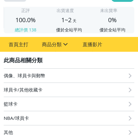
1
正評
出貨速度
未出貨率
100.0%
1~2
0%
天
總評價
138
優於全站平均
優於全站平均
首頁主打
商品分類
直播影片
sign
2
偶像、球員卡與郵幣
偶像、球員卡與郵幣
球員卡/其他收藏卡
籃球卡
NBA/球員卡
其他