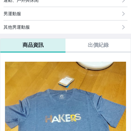
運動、戶外與休閒
圖書/影音/文具
男運動服
古董、藝術與礦石
其他男運動服
手機、配件與通訊
美容保養與彩妝
商品資訊
出價紀錄
電腦、平板與周邊
相機、攝影與周邊
運動、戶外與休閒
汽機車精品百貨
原創設計良品
居家、家具與園藝
玩具、模型與公仔