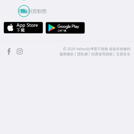
商品到貨動態
APP Store
Google Play
facebook
Instagram
©
2026
Yahoo台灣電子商務 保留所有權利
服務條款
隱私權
拍賣使用規範
交易安全