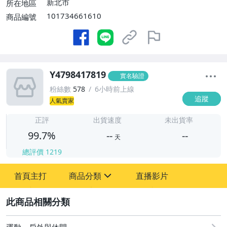
新北市
所在地區
101734661610
商品編號
Y4798417819
實名驗證
粉絲數
578
6小時前上線
追蹤
人氣賣家
-
-
正評
出貨速度
未出貨率
99.7%
--
--
天
總評價
1219
-
首頁主打
商品分類
直播影片
-
sign
2