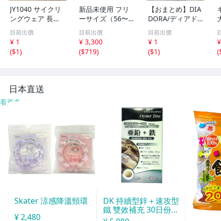
JY1040 サイクリ
新品未使用 フリ
【おまとめ】DIA
ングウェア 長袖
ーサイズ（56〜6
DORA/ディアド
シャツ ホワイト
1cm） ファイテ
ラ YONEX/ヨネッ
目前出價
目前出價
目前出價
ブラック L 汚れ
ン phiten メッシ
クス 他 スポーツ
¥ 1
¥ 3,300
¥ 1
¥
あり
ュキャップ アク
ウェア シャツ/パ
(
$1
)
(
$719
)
(
$1
)
(
アチタン リカバ
ンツ/スウェット
リー リラックス
等 /080
ネイビー 紺 帽子
即決
日本直送
看更多
Skater 涼感降溫頸環
DK 持續型鋅＋速攻型
鐵 雙效補充 30日份 1
¥ 2,480
20粒