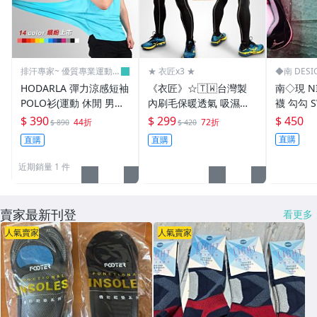
排汗專家~ 優質專業運動休
★ 衣匠x3 ★
◆南 DES
閒賣場
HODARLA 彈力涼感短袖
《衣匠》☆🇹🇼台灣製
南◇現 N
POLO衫(運動 休閒 男女
內刷毛保暖透氣 吸濕排
襪 勾勾 
【03320711】≡排汗專
汗男運動長褲 運動束褲
黑 棉質 
$ 390
$ 299
$ 450
44折
72折
$ 890
$ 420
家≡
內搭褲 運動緊身褲 ﹝CK
子 吸汗 
直購
直購
直購
32S﹞
近期銷量 1 件
賣家最新刊登
看更多
人氣賣家
人氣賣家