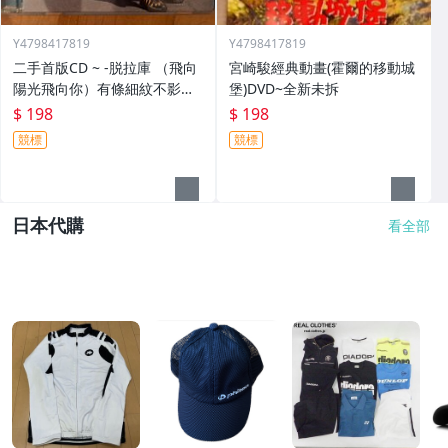
Y4798417819
Y4798417819
二手首版CD ~ -脱拉庫 （飛向
宮崎駿經典動畫(霍爾的移動城
陽光飛向你）有條細紋不影響
堡)DVD~全新未拆
音質
$ 198
$ 198
競標
競標
日本代購
看全部