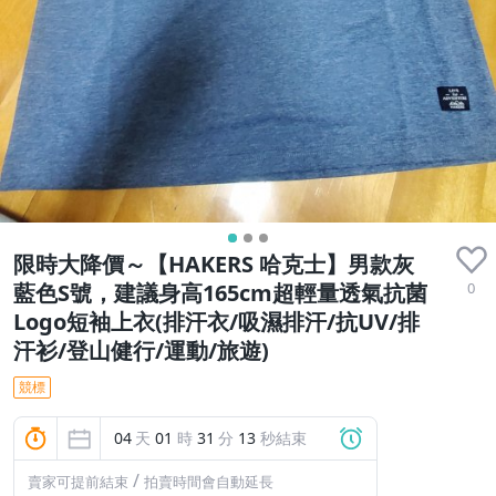
限時大降價～【HAKERS 哈克士】男款灰
0
藍色S號，建議身高165cm超輕量透氣抗菌
Logo短袖上衣(排汗衣/吸濕排汗/抗UV/排
汗衫/登山健行/運動/旅遊)
競標
04
天
01
時
31
分
11
秒結束
/
賣家可提前結束
拍賣時間會自動延長