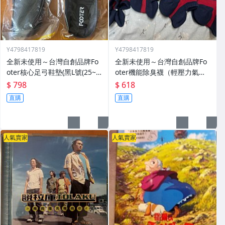
Y4798417819
Y4798417819
全新未使用～台灣自創品牌Fo
全新未使用～台灣自創品牌Fo
oter核心足弓鞋墊(黑L號(25~2
oter機能除臭襪（輕壓力氣墊
8cm)可自行剪裁，兩雙一起
襪深藍色）3雙都是L號（24～
$ 798
$ 618
賣，吸汗ｘ抗菌ｘ除臭ｘ快
27CM)一起賣，請斟酌自己腳
直購
直購
乾，請斟酌自己尺寸，恕不退
的尺寸，恕不退貨
貨
人氣賣家
人氣賣家