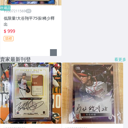
收藏品
Y9307211569
低限量!大谷翔平75張!稀少釋
出
$ 999
競標
賣家最新刊登
看更多