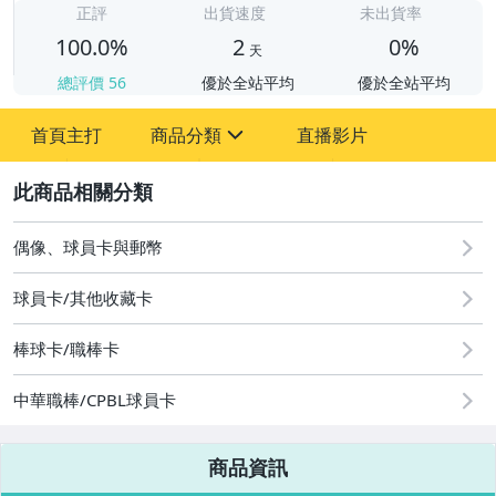
正評
出貨速度
未出貨率
100.0%
2
0%
天
總評價
56
優於全站平均
優於全站平均
首頁主打
商品分類
直播影片
sign
2
偶像、球員卡與郵幣
運動、戶外與休閒
偶像、球員卡與郵幣
球員卡/其他收藏卡
棒球卡/職棒卡
中華職棒/CPBL球員卡
商品資訊