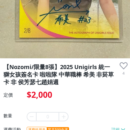
【Nozomi/限量8張】2025 Unigirls 統一
4
獅女孩簽名卡 啦啦隊 中華職棒 希美 非菸草
卡 非 侯芳瑟七趙娟週
$2,000
定價
數量
運費活動
運費抵用券
驚喜$99免運