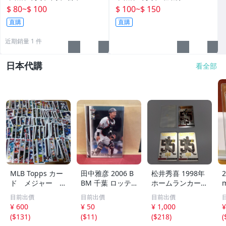
樂天桃猿 中信兄弟
$ 80
~
$ 100
$ 100
~
$ 150
直購
直購
近期銷量 1 件
日本代購
看全部
MLB Topps カー
田中雅彦 2006 B
松井秀喜 1998年
2
ド メジャー 1
BM 千葉 ロッテ
ホームランカード
00枚 2
マリーンズ トレ
150号 記念カード
m
目前出價
目前出價
目前出價
カ プロ野球 カー
3枚セット 読売ジ
h
¥ 600
¥ 50
¥ 1,000
¥
ド M37 スポーツ
ャイアンツ 日本
(
$131
)
(
$11
)
(
$218
)
(
アスリート トレ
テレビ 劇空間プ