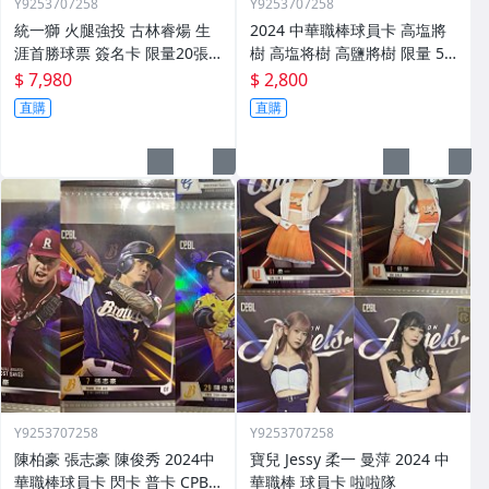
Y9253707258
Y9253707258
統一獅 火腿強投 古林睿煬 生
2024 中華職棒球員卡 高塩將
涯首勝球票 簽名卡 限量20張 T
樹 高塩将樹 高鹽將樹 限量 50
SC 統一獅 豪華套卡&強打者列
張 黑簽 統一獅 投手 中繼王 非
$ 7,980
$ 2,800
傳 球員卡 中華職棒 CPBL 大谷
富邦悍將 味全龍 中信兄弟 台
直購
直購
翔平 日職 火腿 軟銀
鋼雄鷹 樂天桃猿
Y9253707258
Y9253707258
陳柏豪 張志豪 陳俊秀 2024中
寶兒 Jessy 柔一 曼萍 2024 中
華職棒球員卡 閃卡 普卡 CPBL
華職棒 球員卡 啦啦隊