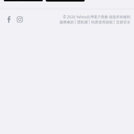
facebook
Instagram
©
2026
Yahoo台灣電子商務 保留所有權利
服務條款
隱私權
拍賣使用規範
交易安全