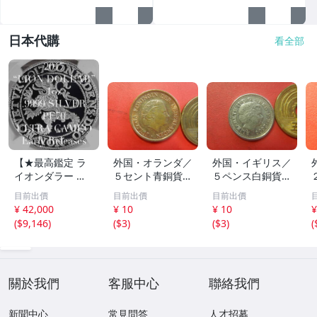
日本代購
看全部
【★最高鑑定 ラ
外国・オランダ／
外国・イギリス／
イオンダラー ★4
５セント青銅貨：
５ペンス白銅貨
00周年記念】201
ユリアナ女王（1
（2000年） 260
目前出價
目前出價
目前出價
7 オランダ 発行
980年） 26080
723
¥ 42,000
¥ 10
¥ 10
¥
初年 銀貨 純銀 シ
5
(
$9,146
)
(
$3
)
(
$3
)
(
ルバー 1オンス P
F70UC EARLY RE
LEASES NGC 特
注ラベル
關於我們
客服中心
聯絡我們
新聞中心
常見問答
人才招募