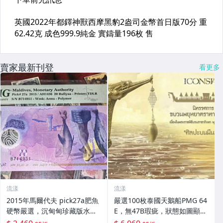
賣家最新刊登
看更多
流漾
流漾
2015年馬爾代夫 pick27a肥魚
嚴選100枚泰國天鵝船PMG 64
硬幣嚴選，沉甸甸珍藏版水彩
E，無47B瑕疵，狀態如圖顯示
風創意藝術品 20 B714951 套
天鵝船 PMG 數幣