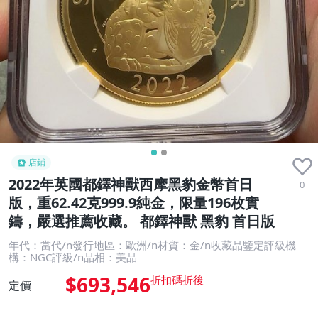
店鋪
2022年英國都鐸神獸西摩黑豹金幣首日
0
版，重62.42克999.9純金，限量196枚實
鑄，嚴選推薦收藏。 都鐸神獸 黑豹 首日版
年代：當代/n發行地區：歐洲/n材質：金/n收藏品鑒定評級機
構：NGC評級/n品相：美品
$693,546
定價