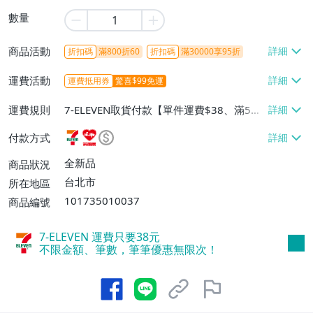
數量
商品活動
折扣碼
滿800折60
折扣碼
滿30000享95折
運費活動
運費抵用券
驚喜$99免運
運費規則
7-ELEVEN取貨付款【單件運費$38、滿5件
或消費滿$1298免運費】、7-ELEVEN取貨
付款方式
不付款【免運費】、萊爾富取貨付款【單件
運費$60、滿5件或消費滿$1298免運
全新品
商品狀況
費】、宅配/貨運【單件運費$120、滿5件
台北市
所在地區
或消費滿$1598免運費】
101735010037
商品編號
7-ELEVEN 運費只要
38
元
不限金額、筆數，筆筆優惠無限次！