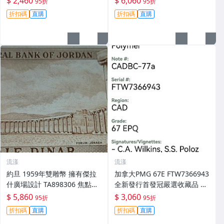
$ 2,460
$ 6,060
95折
95折
裝 銀幣 硬幣收藏
折扣碼
直購
折扣碼
直購
流漾
流漾
約旦 1959年雙雕幣 擁有傑拉
加拿大PMG 67E FTW7366943
什廣場設計 TA898306 焦點拍
全新發行首發冠嚴選收藏品 首
賣 1959 0.5 杰拉什廣場 幣章
發 全新 冠軍硬幣 加拿大幣
$ 5,860
$ 3,060
95折
95折
銀幣
折扣碼
直購
折扣碼
直購