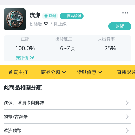
流漾
店鋪
實名驗證
粉絲數
52
剛上線
追蹤
6
正評
出貨速度
未出貨率
100.0%
6~7
25%
天
總評價
26
首頁主打
商品分類
活動優惠
直播影
sign
sign
2
其它
[全店] 粉絲專享
[全店] 週年慶
偶像、球員卡與郵幣
錢幣/古錢幣
歐洲錢幣