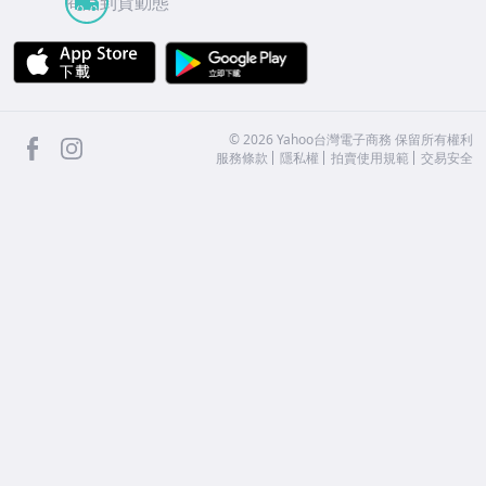
商品到貨動態
APP Store
Google Play
facebook
Instagram
©
2026
Yahoo台灣電子商務 保留所有權利
服務條款
隱私權
拍賣使用規範
交易安全