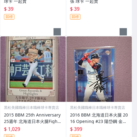
球卡 一起賣
張 球卡 一起賣
$ 39
$ 39
競標
競標
黑松美國職棒日本職棒球卡專賣店
黑松美國職棒日本職棒球卡專賣店
2015 BBM 25th Anniversary
2016 BBM 北海道日本火腿 20
25週年 北海道日本火腿Fighte
16 Opening #23 陽岱鋼 金箔
rs #187 大谷翔平 Great & Hi
印刷簽名卡 限量 1800 張
$ 1,029
$ 399
ghlight 1張 球卡
競標
競標