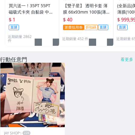
買六送一！35PT 55PT
【雙子星】 透明卡套 薄
(全新品)美
磁吸式卡夾 自黏袋 中華
膜 66x93mm 100張(薄)
薄膜(10
職棒球員卡 遊戲王 寶可
適用 BBM MLB Topps C
次到貨日期:
$ 1
$ 40
$ 999,9
夢PTCG 漫威 ultra pro
PBL 球員卡
直購
運費抵用券
折扣碼
直購
直購
可用
近期銷量 2862
近期銷量 452 件
近期銷量 6
件
行動任意門
看更多
JAY SHOP✨