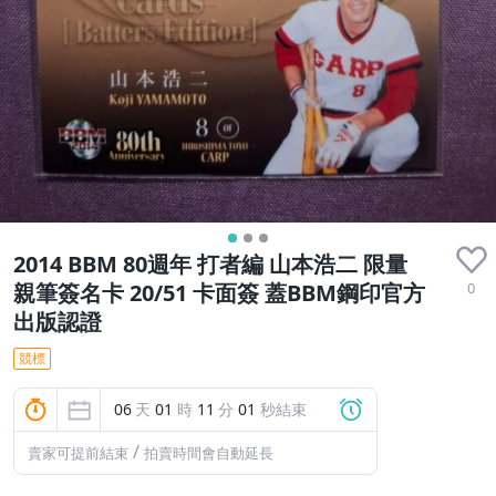
2014 BBM 80週年 打者編 山本浩二 限量
0
親筆簽名卡 20/51 卡面簽 蓋BBM鋼印官方
出版認證
競標
06
天
01
時
10
分
59
秒結束
/
賣家可提前結束
拍賣時間會自動延長