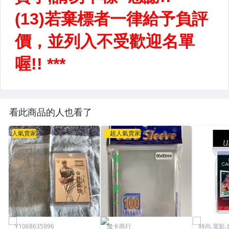
看此商品的人也看了
人氣賣家
超人氣賣家
Y1068635996
魔卡商行
時尚.電影.