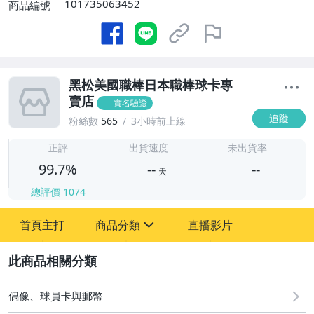
101735063452
商品編號
黑松美國職棒日本職棒球卡專
賣店
實名驗證
追蹤
粉絲數
565
3小時前上線
-
-
正評
出貨速度
未出貨率
99.7%
--
--
天
總評價
1074
-
首頁主打
商品分類
直播影片
-
sign
成人專區
2
玩具、模型與公仔
偶像、球員卡與郵幣