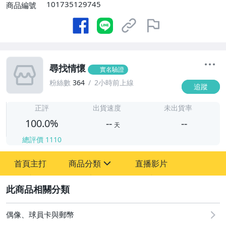
101735129745
商品編號
尋找情懷
實名驗證
粉絲數
364
2小時前上線
追蹤
-
-
正評
出貨速度
未出貨率
100.0%
--
--
天
總評價
1110
-
首頁主打
商品分類
直播影片
-
sign
圖書/影音/文具
2
偶像、球員卡與郵幣
偶像、球員卡與郵幣