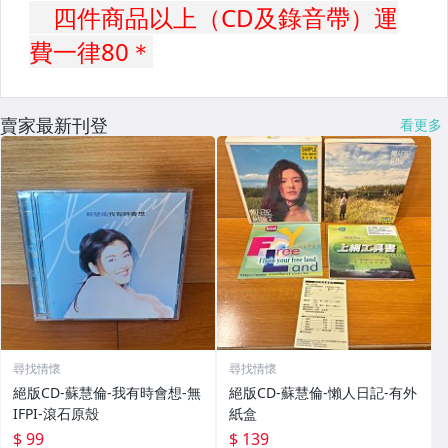
賣家最新刊登
看更多
尋找情懷
尋找情懷
絕版CD-蘇慧倫-我有時會想-無
絕版CD-蘇慧倫-懶人日記-有外
IFPI-滾石原殼
紙盒
$ 99
$ 139