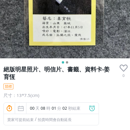
絕版明星照片、明信片、書籤、資料卡-姜
0
育恆
競標
尺寸：13*7.5(cm)
00
天
08
時
01
分
02
秒結束
/
賣家可提前結束
拍賣時間會自動延長