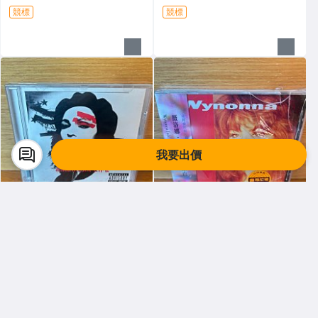
競標
競標
我要出價
尋找情懷
尋找情懷
絕版CD-MADONNA-AMERIC
全新未拆CD-薇洛娜·賈德 Wyn
AN LIFE
onna Judd-傾訴原由
$ 99
$ 99
競標
競標