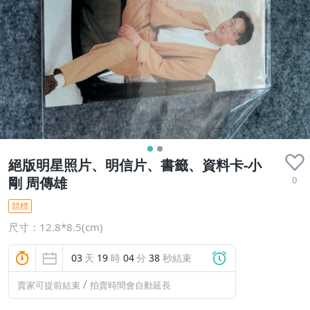
絕版明星照片、明信片、書籤、資料卡-小
0
剛 周傳雄
競標
尺寸：12.8*8.5(cm)
03
天
19
時
04
分
38
秒結束
/
賣家可提前結束
拍賣時間會自動延長