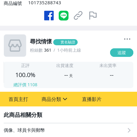
101735288743
商品編號
尋找情懷
實名驗證
粉絲數
361
1小時前上線
追蹤
-
-
正評
出貨速度
未出貨率
100.0%
--
--
天
總評價
1108
-
首頁主打
商品分類
直播影片
-
sign
圖書/影音/文具
2
偶像、球員卡與郵幣
偶像、球員卡與郵幣