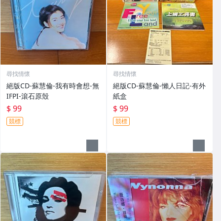
尋找情懷
尋找情懷
絕版CD-蘇慧倫-我有時會想-無
絕版CD-蘇慧倫-懶人日記-有外
IFPI-滾石原殼
紙盒
$ 99
$ 99
競標
競標