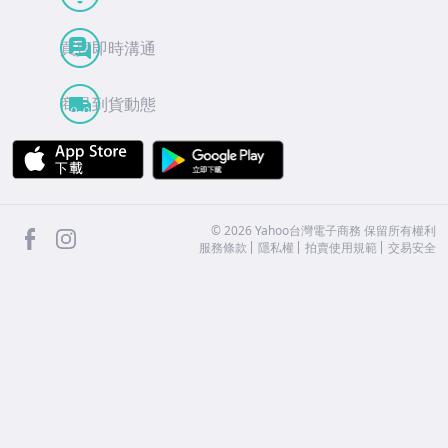
買賣即時溝通
商品到貨動態
APP Store
Google Play
facebook
Instagram
©
2026
Yahoo台灣電子商務 保留所有權利
服務條款
隱私權
拍賣使用規範
交易安全