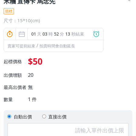
米糰 宣傳卡 馬念先
競標
尺寸：15*10(cm)
01
天
03
時
52
分
13
秒結束
/
賣家可提前結束
拍賣時間會自動延長
$50
起標價格
20
出價增額
無
最高出價者
1
件
數量
自動出價
直接出價