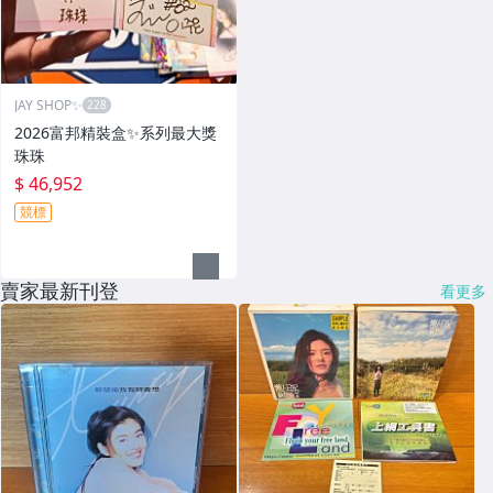
JAY SHOP✨
2026富邦精裝盒✨系列最大獎
珠珠
$ 46,952
競標
賣家最新刊登
看更多