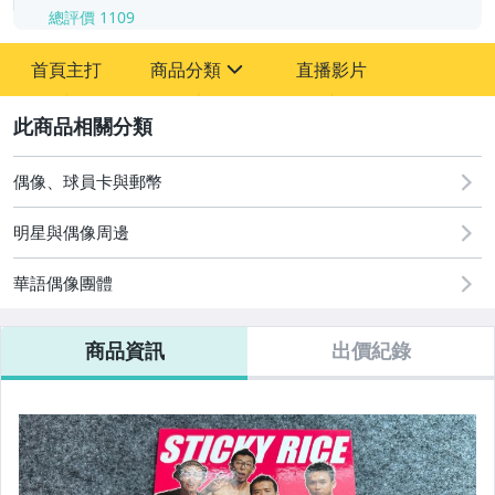
總評價
1109
-
首頁主打
商品分類
直播影片
-
sign
圖書/影音/文具
2
偶像、球員卡與郵幣
偶像、球員卡與郵幣
明星與偶像周邊
華語偶像團體
商品資訊
出價紀錄