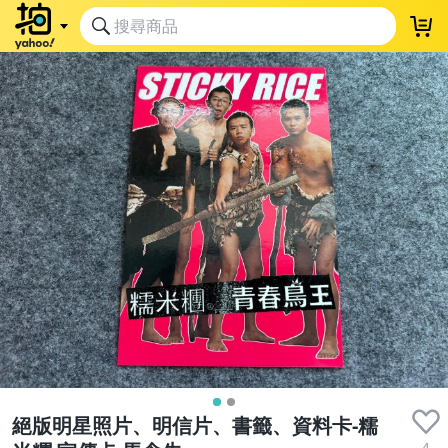
絕版明星照片、明信片、書籤、資料卡-糯
4