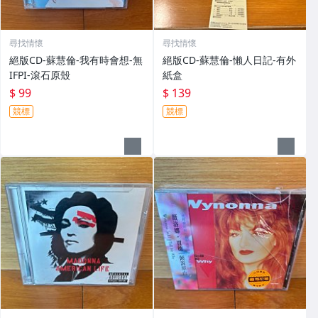
尋找情懷
尋找情懷
絕版CD-蘇慧倫-我有時會想-無
絕版CD-蘇慧倫-懶人日記-有外
IFPI-滾石原殼
紙盒
$ 99
$ 139
競標
競標