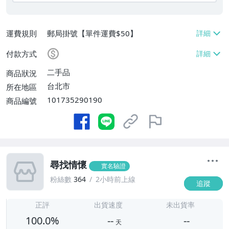
運費規則
郵局掛號【單件運費$50】
付款方式
二手品
商品狀況
台北市
所在地區
101735290190
商品編號
尋找情懷
實名驗證
粉絲數
364
2小時前上線
追蹤
-
-
正評
出貨速度
未出貨率
100.0%
--
--
天