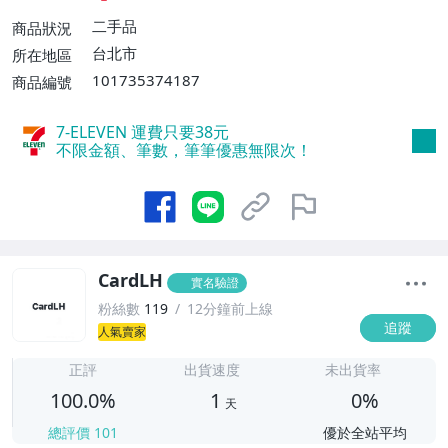
二手品
商品狀況
台北市
所在地區
101735374187
商品編號
7-ELEVEN 運費只要
38
元
不限金額、筆數，筆筆優惠無限次！
CardLH
實名驗證
粉絲數
119
12分鐘前上線
追蹤
人氣賣家
1
正評
出貨速度
未出貨率
100.0%
1
0%
天
總評價
101
優於全站平均