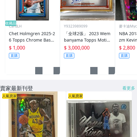
收藏品
CardLH
Y9323989099
麥卡迪Myca
Chet Holmgren 2025-2
「全球2張」 2023 Wem
NBA 2018
6 Topps Chrome Baske
banyama Topps Motif
zm Kevin
tball Blue /150 PSA9 N
Gallery /25 On card Au
ce #252
$ 1,000
$ 3,000,000
$ 2,800
BA 奧克拉荷馬雷霆
to PSA10 斑馬 球員卡 簽
蘭特滿分鑑
直購
直購
直購
名
賣家最新刊登
看更多
人氣賣家
人氣賣家