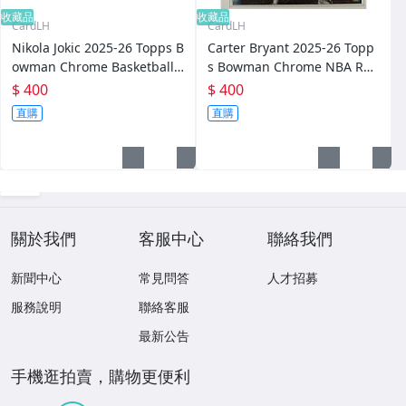
收藏品
收藏品
CardLH
CardLH
Nikola Jokic 2025-26 Topps B
Carter Bryant 2025-26 Topp
owman Chrome Basketball Y
s Bowman Chrome NBA RC
oung Kings 特卡 NBA 丹佛金
Loading 特卡 聖安東尼奧馬刺
$ 400
$ 400
塊 球員卡
Spurs 球員卡
直購
直購
關於我們
客服中心
聯絡我們
新聞中心
常見問答
人才招募
服務說明
聯絡客服
最新公告
手機逛拍賣，購物更便利