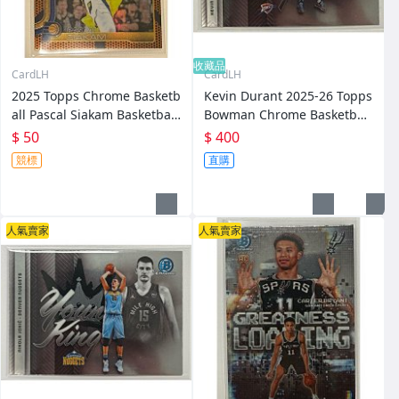
收藏品
CardLH
CardLH
2025 Topps Chrome Basketb
Kevin Durant 2025-26 Topps
all Pascal Siakam Basketball
Bowman Chrome Basketball
Border Refractor NBA 溜馬
Young Kings 特卡 NBA 雷霆
$ 50
$ 400
球員卡
競標
直購
人氣賣家
人氣賣家