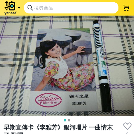
早期宣傳卡《李雅芳》銀河唱片 一曲情末
0