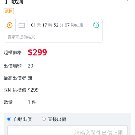
了 歌詞
競標
01
天
17
時
52
分
06
秒結束
賣家可提前結束
$299
起標價格
20
出價增額
無
最高出價者
$299
立即結標價
1
件
數量
自動出價
直接出價