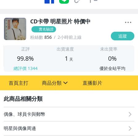
CD卡帶 明星照片 特價中
實名驗證
追蹤
粉絲數
856
2小時前上線
1
正評
出貨速度
未出貨率
99.8%
1
0%
天
總評價
1344
優於全站平均
首頁主打
商品分類
直播影片
sign
2
圖書/影音/文具
成人專區
偶像、球員卡與郵幣
古董、藝術與礦石
明星與偶像周邊
手機、配件與通訊