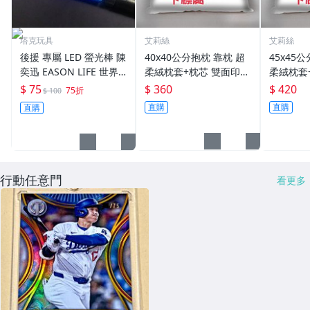
塔克玩具
艾莉絲
艾莉絲
後援 專屬 LED 螢光棒 陳
40x40公分抱枕 靠枕 超
45x45
奕迅 EASON LIFE 世界
柔絨枕套+枕芯 雙面印刷
柔絨枕套
巡迴演唱會(台北站) 自取
雙面圖可不同 生日禮 贈
雙面圖可
$ 75
$ 360
$ 420
75折
$ 100
【A11000205】
品
品
直購
直購
直購
行動任意門
看更多