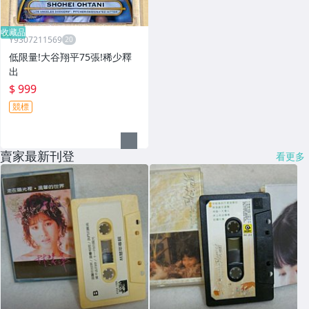
收藏品
Y9307211569
低限量!大谷翔平75張!稀少釋
出
$ 999
競標
賣家最新刊登
看更多