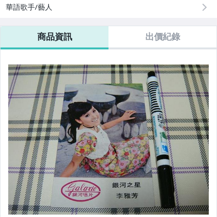
華語歌手/藝人
居家、家具與園藝
商品資訊
出價紀錄
偶像、球員卡與郵幣
電腦、平板與周邊