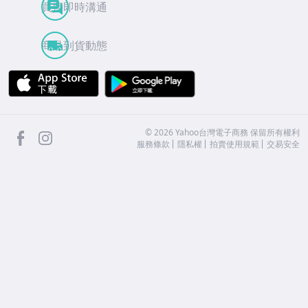
買賣即時溝通
商品到貨動態
APP Store
Google Play
facebook
Instagram
©
2026
Yahoo台灣電子商務 保留所有權利
服務條款
隱私權
拍賣使用規範
交易安全