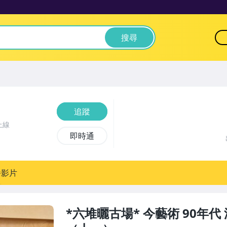
搜尋
追蹤
上線
即時通
播影片
*六堆曬古場* 今藝術 90年代