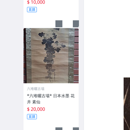
$ 10,000
直購
六堆曬古場
*六堆曬古場* 日本水墨 花
卉 素仙
$ 20,000
直購