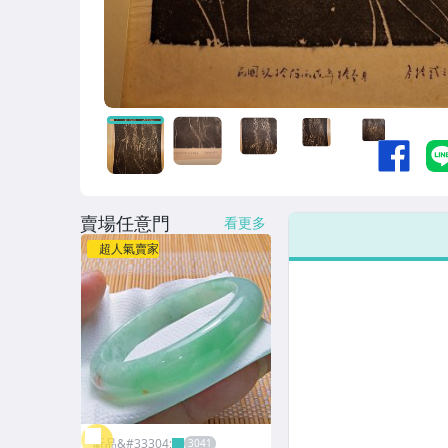
賣場任意門
看更多
超人氣賣家
昕品&#33304;