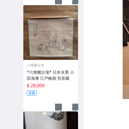
六堆曬古場
*六堆曬古場* 日本水墨 小
田海僊 江戶晚期 煎茶圖
$ 28,000
直購