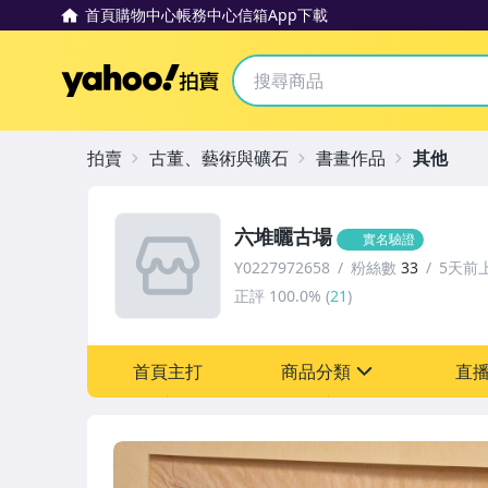
首頁
購物中心
帳務中心
信箱
App下載
Yahoo拍賣
拍賣
古董、藝術與礦石
書畫作品
其他
六堆曬古場
實名驗證
Y0227972658
粉絲數
33
5天前
正評
100.0%
(
21
)
首頁主打
商品分類
直
sign
古董、藝術與礦石