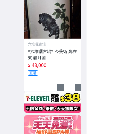
六堆曬古場
*六堆曬古場* 今藝術 鄭在
東 貓月圖
$ 48,000
直購