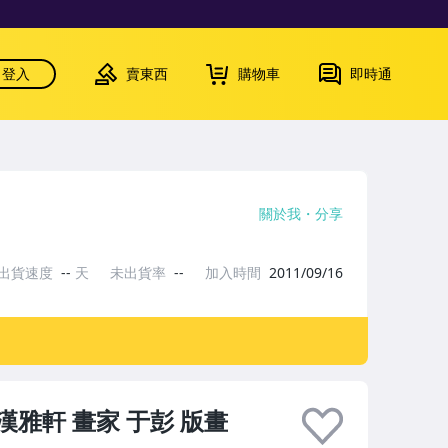
登入
賣東西
購物車
即時通
關於我
分享
出貨速度
--
天
未出貨率
--
加入時間
2011/09/16
 漢雅軒 畫家 于彭 版畫