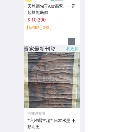
天然緬甸玉A貨翡翠、一元
起標無底價
$ 10,200
折扣碼
競標
賣家最新刊登
看更多
六堆曬古場
*六堆曬古場* 日本水墨 不
動明王