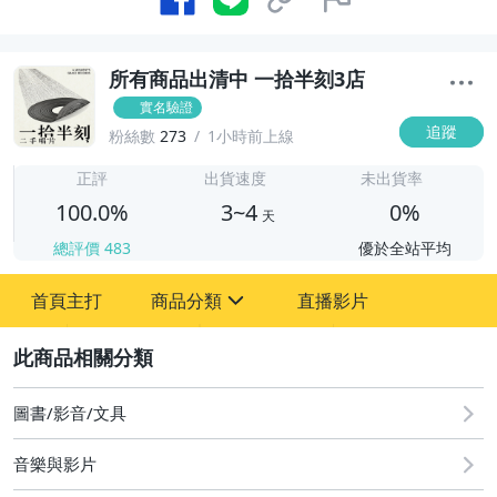
所有商品出清中 一拾半刻3店
實名驗證
追蹤
粉絲數
273
1小時前上線
3
正評
出貨速度
未出貨率
100.0%
3~4
0%
天
總評價
483
優於全站平均
首頁主打
商品分類
直播影片
sign
2
圖書/影音/文具
玩具、模型與公仔
圖書/影音/文具
家電與影音視聽
音樂與影片