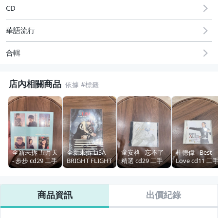
CD
華語流行
合輯
店內相關商品
全新未拆 五月天
全新未拆 LiSA -
童安格 - 忘不了
杜德偉 - Best
- 步步 cd29 二手
BRIGHT FLIGHT
精選 cd29 二手
Love cd11 二
唱片
cd17 二手唱片
唱片
唱片 二手CD
二手CD
商品資訊
出價紀錄