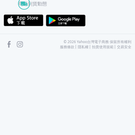
商品到貨動態
APP Store
Google Play
facebook
Instagram
©
2026
Yahoo台灣電子商務 保留所有權利
服務條款
隱私權
拍賣使用規範
交易安全