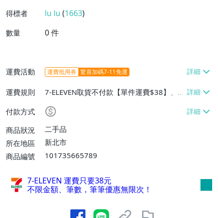
lu lu
(
1663
)
得標者
0
件
數量
運費活動
運費抵用券
驚喜加碼7-11免運
運費規則
7-ELEVEN取貨不付款【單件運費$38】、郵
局掛號【單件運費$80】
付款方式
二手品
商品狀況
新北市
所在地區
101735665789
商品編號
7-ELEVEN 運費只要
38
元
不限金額、筆數，筆筆優惠無限次！