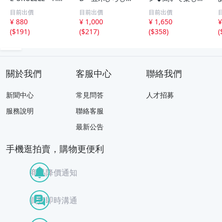
WAIIAN MASTER
高橋真梨子 他
日本の名作 第1巻
目前出價
目前出價
目前出價
S ウクレレ ハワ
中古品
～第16巻 未開封
¥ 880
¥ 1,000
¥ 1,650
¥
イ 169
品混在 木箱付き
(
$191
)
(
$217
)
(
$358
)
(
關於我們
客服中心
聯絡我們
新聞中心
常見問答
人才招募
服務說明
聯絡客服
最新公告
手機逛拍賣，購物更便利
商品降價通知
買賣即時溝通