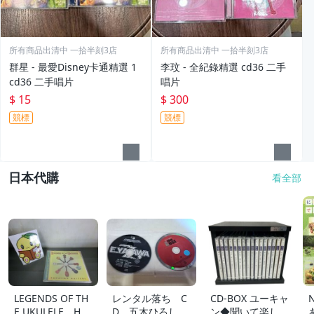
所有商品出清中 一拾半刻3店
所有商品出清中 一拾半刻3店
群星 - 最愛Disney卡通精選 1
李玟 - 全紀錄精選 cd36 二手
cd36 二手唱片
唱片
$ 15
$ 300
競標
競標
日本代購
看全部
LEGENDS OF TH
レンタル落ち C
CD-BOX ユーキャ
E UKULELE HA
D 五木ひろし
ン◆聞いて楽しむ