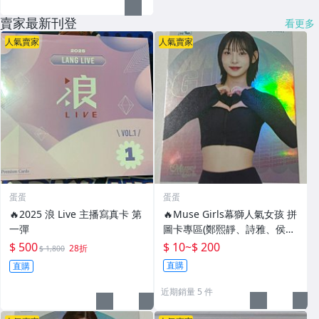
賣家最新刊登
看更多
人氣賣家
人氣賣家
蛋蛋
蛋蛋
🔥2025 浪 Live 主播寫真卡 第
🔥Muse Girls幕獅人氣女孩 拼
一彈
圖卡專區(鄭熙靜、詩雅、侯
芳、岱縈、彭彭、Joy、子筑)
$ 500
$ 10
~
$ 200
28折
$ 1,800
直購
直購
近期銷量 5 件