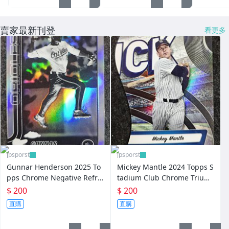
賣家最新刊登
看更多
jpsporst
jpsporst
Gunnar Henderson 2025 To
Mickey Mantle 2024 Topps S
pps Chrome Negative Refra
tadium Club Chrome Triumv
ctor #213
irates The Mick DieCut TVN-
$ 200
$ 200
10
直購
直購