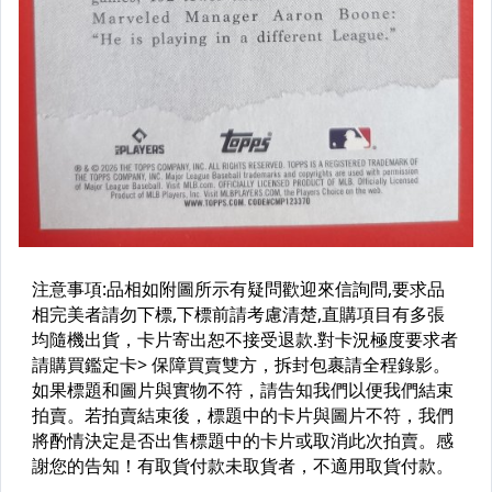
Disney
日本火腿來台交流賽
寶可夢 PTCG 航海王
日本職棒
CPBL 外籍球員
NBA 90-00 老卡
其它