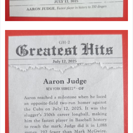
2025 Topps Update
美式足球 NFL
UFC MMA WWE
足球
Topps Now
漫威 Marvel
星際大戰
奧運會卡
名人卡
Pop Mart
Vince Carter Allen Iverson