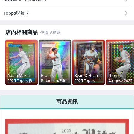
道奇隊 LA Dodgers
Topps球員卡
Aaron Judge
MLB 亞洲球員
店內相關商品
棒球簽名卡 Relic
台灣大小聯盟球員
王建民/陳金鋒/郭泓志/曹錦輝
Adam Mazur
Brooks
Ryan O'Hearn
Thomas
NBA
2025 Topps-復
Robinson/Eddie
2025 Topps
Saggese 2025
刻 1990 Topps
Murray 2025
Chrome
Topps Chrome
MLB
Chrome MOJO
Topps Chrome
Update All Star
Update Debut
RC #T90C-65
Platinum
Game Refractor
Geometric
商品資訊
Doubleheaders
#ASGC-9
Refractor RC
2025 Topps Stadium Club
#55DH-17
#USC157
2025 Topps Chrome Platinum
2026 Topps Series 1 & 2