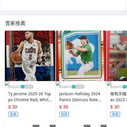
賣家推薦
jpsporst
jpsporst
jpsporst
Ty Jerome 2025-26 Top
Jackson Holliday 2024
葡萄牙國家
ps Chrome Red, White,
Panini Donruss Rated
as 2023-
and Blue Refractor #4
Prospect #184
ct FIFA 
$ 30
$ 30
$ 30
三色亮
直購
直購
直購