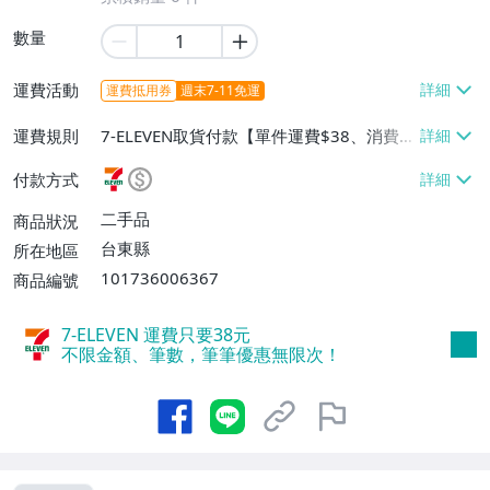
數量
運費活動
運費抵用券
週末7-11免運
運費規則
7-ELEVEN取貨付款【單件運費$38、消費滿
$5000免運費】、7-ELEVEN取貨不付款
付款方式
【單件運費$38、消費滿$5000免運費】、
郵局掛號【單件運費$50、消費滿$5000免
二手品
商品狀況
運費】
台東縣
所在地區
101736006367
商品編號
7-ELEVEN 運費只要
38
元
不限金額、筆數，筆筆優惠無限次！