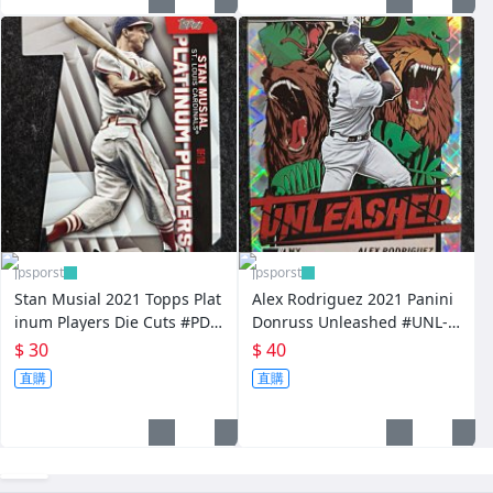
jpsporst
jpsporst
Stan Musial 2021 Topps Plat
Alex Rodriguez 2021 Panini
inum Players Die Cuts #PDC
Donruss Unleashed #UNL-2
-47
3
$ 30
$ 40
直購
直購