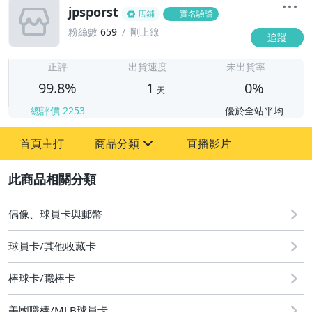
jpsporst
店鋪
實名驗證
粉絲數
659
剛上線
追蹤
1
正評
出貨速度
未出貨率
99.8%
1
0%
天
總評價
2253
優於全站平均
首頁主打
商品分類
直播影片
sign
2
偶像、球員卡與郵幣
球員卡/其他收藏卡
棒球卡/職棒卡
道奇隊三本柱
美國職棒/MLB球員卡