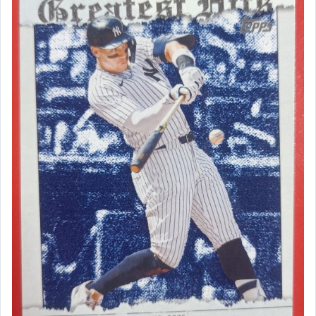
Racing F1
生日趣味號碼
網球 ATP WTA
2025 Topps Chrome Update
Topps Allen & Ginter
2025 Topps Chrome Fortune 15
2025 Topps Summer Superstars
2025 Topps OPS Leaders
2025 Topps 35週年之 1990
Mascots / First Pitch
網球簽名卡 用品卡