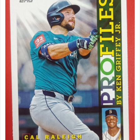
Racing F1
生日趣味號碼
網球 ATP WTA
2025 Topps Chrome Update
Topps Allen & Ginter
2025 Topps Chrome Fortune 15
2025 Topps Summer Superstars
2025 Topps OPS Leaders
2025 Topps 35週年之 1990
Mascots / First Pitch
網球簽名卡 用品卡