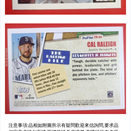
2025 Topps Update
美式足球 NFL
UFC MMA WWE
足球
Topps Now
漫威 Marvel
星際大戰
奧運會卡
名人卡
Pop Mart
Vince Carter Allen Iverson