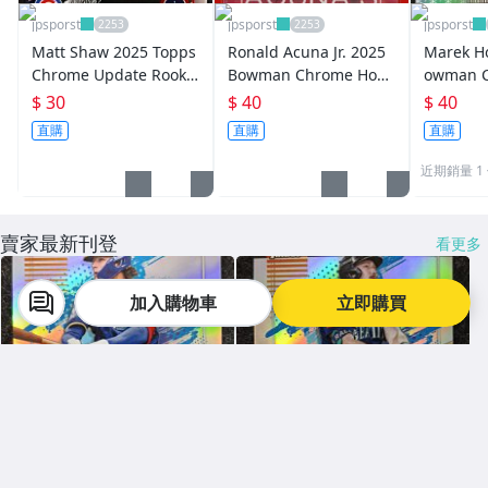
jpsporst
jpsporst
jpsporst
Matt Shaw 2025 Topps
Ronald Acuna Jr. 2025
Marek H
Chrome Update Rookie
Bowman Chrome Hob
owman 
Debut RC #USC135
by Stars RC #HS-10
an Scout
$ 30
$ 40
$ 40
P-53
直購
直購
直購
近期銷量 1
賣家最新刊登
看更多
加入購物車
立即購買