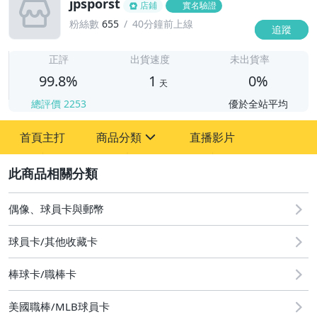
jpsporst
店鋪
實名驗證
粉絲數
655
40分鐘前上線
追蹤
1
正評
出貨速度
未出貨率
99.8%
1
0%
天
總評價
2253
優於全站平均
首頁主打
商品分類
直播影片
sign
2
偶像、球員卡與郵幣
球員卡/其他收藏卡
棒球卡/職棒卡
道奇隊三本柱
美國職棒/MLB球員卡
道奇隊 LA Dodgers