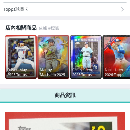
Topps球員卡
Aaron Judge
MLB 亞洲球員
店內相關商品
棒球簽名卡 Relic
台灣大小聯盟球員
王建民/陳金鋒/郭泓志/曹錦輝
Dustin May
Manny
Casey Stengel
Nico Hoerner
NBA
2025 Topps
Machado 2025
2025 Topps
2026 Topps
Update Series
Topps Stars of
Chrome
Series 2 Glove
MLB
#US70
MLB #SMLB-51
Platinum-1955
Work #GW-35
World Series
商品資訊
#55WS-7
2025 Topps Stadium Club
2025 Topps Chrome Platinum
2026 Topps Series 1 & 2