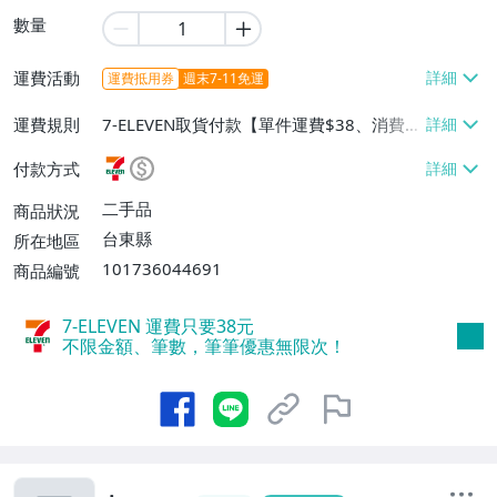
數量
運費活動
運費抵用券
週末7-11免運
運費規則
7-ELEVEN取貨付款【單件運費$38、消費滿
$5000免運費】、7-ELEVEN取貨不付款
付款方式
【單件運費$38、消費滿$5000免運費】、
郵局掛號【單件運費$50、消費滿$5000免
二手品
商品狀況
運費】
台東縣
所在地區
101736044691
商品編號
7-ELEVEN 運費只要
38
元
不限金額、筆數，筆筆優惠無限次！