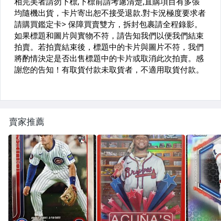
Disney
日本火腿來台交流賽
寶可夢 PTCG 航海王
日本職棒
CPBL 外籍球員
NBA 90-00 老卡
賣家推薦
其它