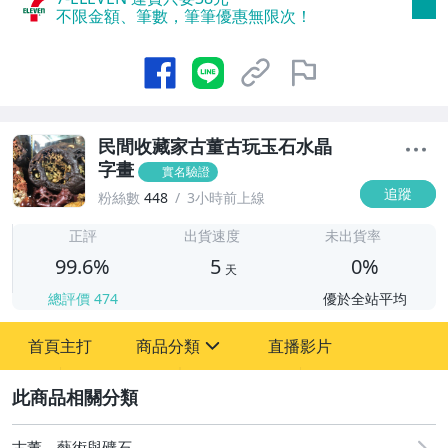
不限金額、筆數，筆筆優惠無限次！
民間收藏家古董古玩玉石水晶
字畫
實名驗證
追蹤
粉絲數
448
3小時前上線
5
正評
出貨速度
未出貨率
99.6%
5
0%
天
總評價
474
優於全站平均
首頁主打
商品分類
直播影片
sign
2
圖書/影音/文具
古董、藝術與礦石
古董、藝術與礦石