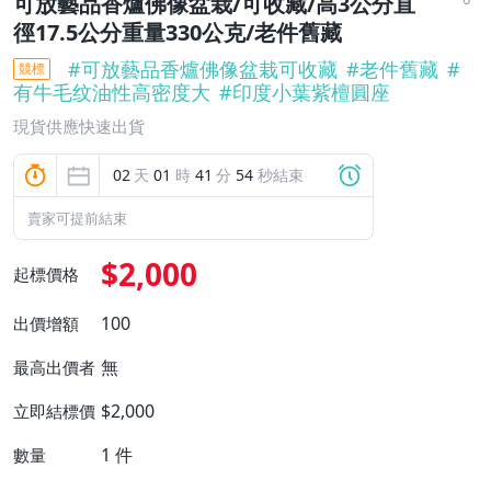
可放藝品香爐佛像盆栽/可收藏/高3公分直
徑17.5公分重量330公克/老件舊藏
#
可放藝品香爐佛像盆栽可收藏
#
老件舊藏
#
競標
有牛毛纹油性高密度大
#
印度小葉紫檀圓座
現貨供應快速出貨
02
天
01
時
41
分
53
秒結束
賣家可提前結束
$2,000
起標價格
100
出價增額
無
最高出價者
$2,000
立即結標價
1
件
數量