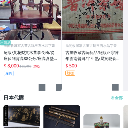
出清品
民間收藏家古董古玩玉石水晶字畫
民間收藏家古董古玩玉石水晶字畫
絕版/黃花梨實木董事長椅/從
古董收藏古玩藝品/絕版正宗陳
座位到背高88公分/座高含墊最
年雲南普洱/半生熟/屬於乾倉
低52公分~最高65公分可調高
茶磚/海茶廠/革命委員會茶磚/
$ 8,000
$ 500
29折
$ 28,000
度/座深內部53公分外部總深5
80年代末/重500公克/茶轉蔘香
競標
直購
8公分/座寬內部50公分外部總
氣味/30年茶磚
寬64公分
日本代購
看全部