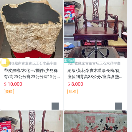
出清品
民間收藏家古董古玩玉石水晶字畫
民間收藏家古董古玩玉石水晶字畫
帶皮黑檀/木化玉/擺件/少見稀
絕版/黃花梨實木董事長椅/從
有/高25公分寬23公分深15公
座位到背高88公分/座高含墊最
分重量12.8公斤/最後一張照片
低52公分~最高65公分可調高
$ 10,000
$ 8,000
是底部照
度/座深內部53公分外部總深5
競標
競標
8公分/座寬內部50公分外部總
寬64公分