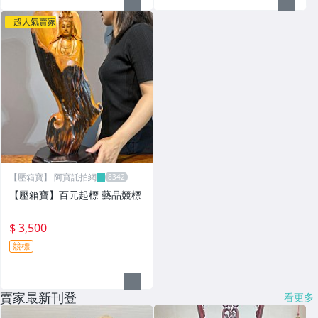
超人氣賣家
【壓箱寶】 阿寶託拍網
【壓箱寶】百元起標 藝品競標
$ 3,500
競標
賣家最新刊登
看更多