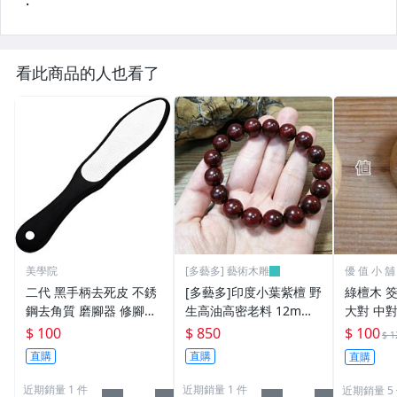
看此商品的人也看了
美學院
[多藝多] 藝術木雕
優 值 小 舖
二代 黑手柄去死皮 不銹
[多藝多]印度小葉紫檀 野
綠檀木 筊
鋼去角質 磨腳器 修腳皮
生高油高密老料 12mm*
大對 中對
銼 去死皮 腳底挫 雙面搓
17顆 專業佛珠/念珠
錢) 攜
$ 100
$ 850
$ 100
$ 1
腳板 磨腳皮 腳部去死皮
直購
直購
直購
銼 刮腳器搓腳器
近期銷量 1 件
近期銷量 1 件
近期銷量 5