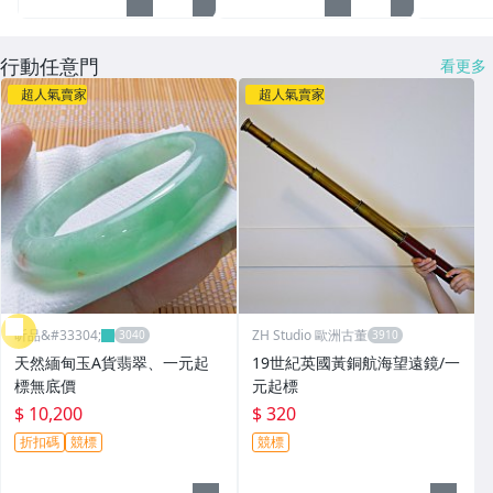
行動任意門
看更多
超人氣賣家
超人氣賣家
昕品&#33304;
ZH Studio 歐洲古董
天然緬甸玉A貨翡翠、一元起
19世紀英國黃銅航海望遠鏡/一
標無底價
元起標
$ 10,200
$ 320
折扣碼
競標
競標