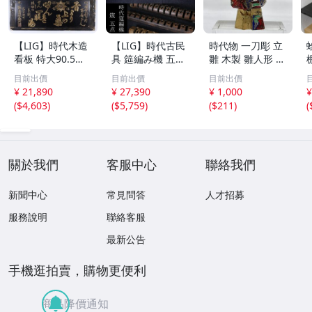
【LIG】時代木造
【LIG】時代古民
時代物 一刀彫 立
看板 特大90.5㎝
具 筵編み機 五点
雛 木製 雛人形 木
金彩 本舗 高田徳
むしろ編み 筬 お
彫彩色 小型 2.2×
目前出價
目前出價
目前出價
左衛門 古美術品
さ 農具 古道具 26
3.5×H5.7cm ひな
¥ 21,890
¥ 27,390
¥ 1,000
¥
2606.676
04.458
祭り 郷土玩具 木
(
$4,603
)
(
$5,759
)
(
$211
)
(
工芸 置物 木彫人
形(B24136)
關於我們
客服中心
聯絡我們
新聞中心
常見問答
人才招募
服務說明
聯絡客服
最新公告
手機逛拍賣，購物更便利
商品降價通知