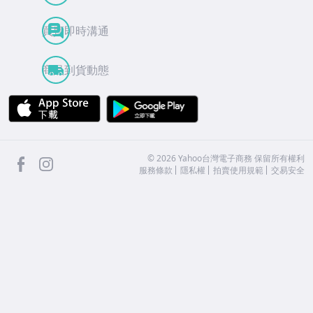
買賣即時溝通
商品到貨動態
APP Store
Google Play
facebook
Instagram
©
2026
Yahoo台灣電子商務 保留所有權利
服務條款
隱私權
拍賣使用規範
交易安全