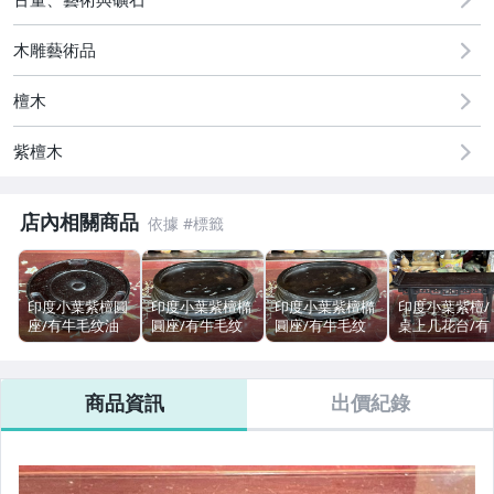
原創設計良品
木雕藝術品
居家、家具與園藝
檀木
玩具、模型與公仔
紫檀木
手錶與飾品配件
美食與地方特產
店內相關商品
印度小葉紫檀圓
印度小葉紫檀橢
印度小葉紫檀橢
印度小葉紫檀/
座/有牛毛纹油
圓座/有牛毛纹
圓座/有牛毛纹
桌上几花台/有
性高密度大/可
油性高密度大/
油性高密度大/
牛毛纹油性高
放藝品香爐佛像
可放藝品香爐佛
可放藝品香爐佛
度大/可放藝品
盆栽/可收藏/高
像盆栽/可收藏/
像盆栽/可收藏/
或盆栽/可收藏
商品資訊
出價紀錄
3公分直徑17.5
高5公分外圓寬
高5公分外圓寬
高14.5公分寬3
公分重量330公
22公分深19公分
22公分深19公分
公分深12公分/
克/老件舊藏
內圓寬17.5公分
內圓寬17.5公分
重量438公克/
深14.5/重量
深14.5/重量
件舊藏
1067公克/老件
1067公克/老件
舊藏
舊藏