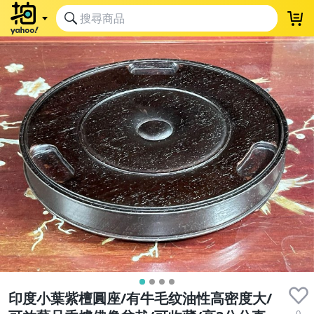
收藏品
印度小葉紫檀圓座/有牛毛纹油性高密度大/
0