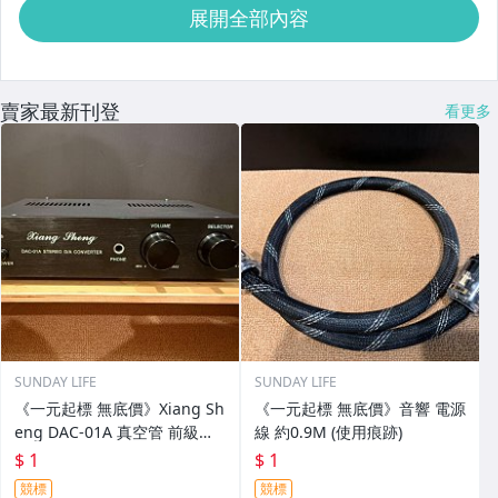
展開全部內容
賣家最新刊登
看更多
SUNDAY LIFE
SUNDAY LIFE
《一元起標 無底價》Xiang Sh
《一元起標 無底價》音響 電源
eng DAC-01A 真空管 前級擴
線 約0.9M (使用痕跡)
大機 + DAC + 耳擴 (功能正常/
$ 1
$ 1
使用痕跡)
競標
競標