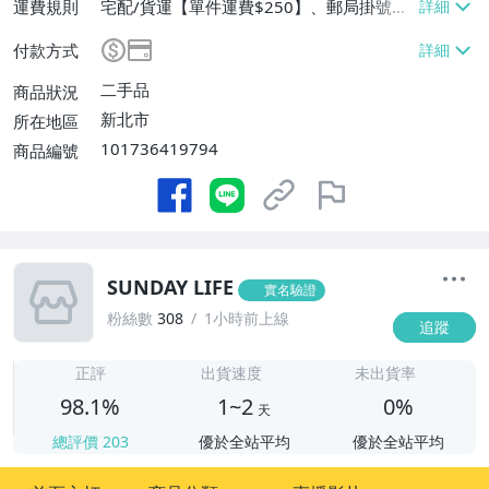
運費規則
宅配/貨運【單件運費$250】、郵局掛號
【單件運費$200】
付款方式
二手品
商品狀況
新北市
所在地區
101736419794
商品編號
SUNDAY LIFE
實名驗證
粉絲數
308
1小時前上線
追蹤
1
正評
出貨速度
未出貨率
98.1%
1~2
0%
天
總評價
203
優於全站平均
優於全站平均