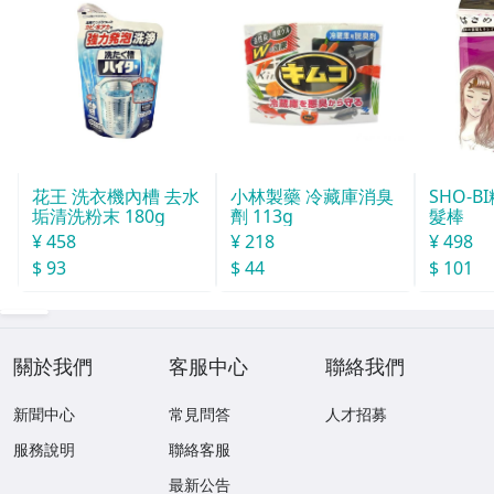
花王 洗衣機內槽 去水
小林製藥 冷藏庫消臭
SHO-
垢清洗粉末 180g
劑 113g
髮棒
¥ 458
¥ 218
¥ 498
$ 93
$ 44
$ 101
關於我們
客服中心
聯絡我們
新聞中心
常見問答
人才招募
服務說明
聯絡客服
最新公告