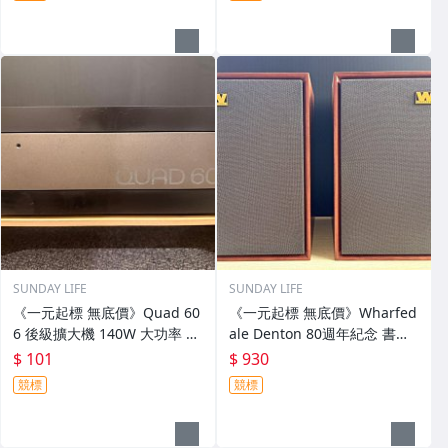
SUNDAY LIFE
SUNDAY LIFE
《一元起標 無底價》Quad 60
《一元起標 無底價》Wharfed
6 後級擴大機 140W 大功率 立
ale Denton 80週年紀念 書架
體聲 擴大機 (功能正常/塗裝噴
喇叭 被動式揚聲器 喇叭 (現貨
$ 101
$ 930
黑/電源100V）
一對/原箱)
競標
競標