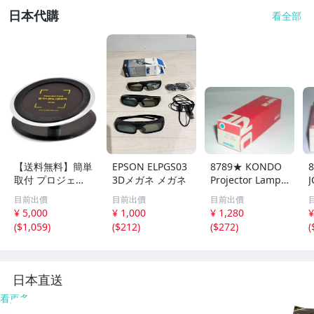
日本代購
看全部
【送料無料】簡単
EPSON ELPGS03
8789★ KONDO
取付 プロジェク
3Dメガネ メガネ
Projector Lamp
J
ター 台 スタンド
100V 300W、KP-
目前出價
目前出價
目前出價
プロジェクター・
8 1/2、未使用か
¥ 5,000
¥ 1,000
¥ 1,280
¥
スタビライザー P
と思われる元箱入
(
$1,059
)
(
$212
)
(
$272
)
(
S-180 Q-STABILI
り、コンドウ 映
ZER
写機用プロジェク
1
ターランプ ★
日本直送
看更多