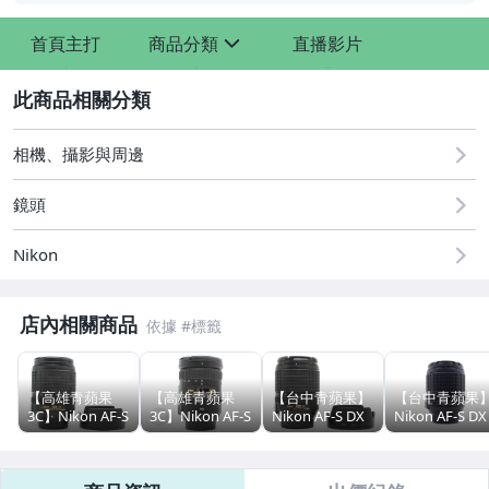
-
-
首頁主打
商品分類
直播影片
sign
2
相機、攝影與周邊
鏡頭
Nikon
店內相關商品
【高雄青蘋果
【高雄青蘋果
【台中青蘋果】
【台中青蘋果
【APPLE】二手iPhone Air
3C】Nikon AF-S
3C】Nikon AF-S
Nikon AF-S DX
Nikon AF-S DX
DX 18-140mm
DX 18-200mm
18-140MM F3.5-
18-105mm f3.5
f3.5-5.6 G ED VR
f3.5-5.6 G II ED
5.6 G ED VR 二
5.6 G ED VR 二
【APPLE】二手iPhone 17 Pro / Max
二手 單眼鏡頭
VR 二手鏡頭
手鏡頭#98216
手 單眼鏡頭