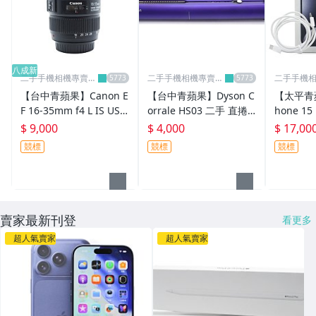
【二手/中古】空拍機
【收購/買賣】禮券
八成新
二手手機相機專賣
二手手機相機專賣
二手手機
【競標起標】標多少賣多少
店-青蘋果3c
店-青蘋果3c
店-青蘋果3
【台中青蘋果】Canon E
【台中青蘋果】Dyson C
【太平青蘋
其它
F 16-35mm f4 L IS USM
orrale HS03 二手 直捲
hone 1
二手 單眼鏡頭 #97494
髮造型器 #106409
256G 二
$ 9,000
$ 4,000
$ 17,00
機 #1004
競標
競標
競標
賣家最新刊登
看更多
超人氣賣家
超人氣賣家