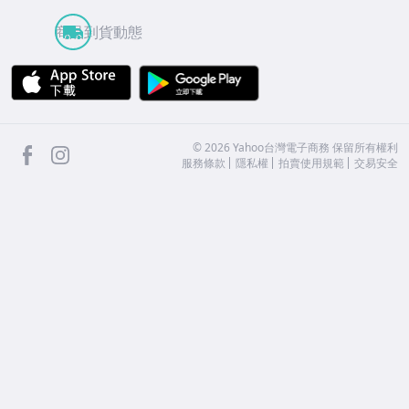
商品到貨動態
APP Store
Google Play
facebook
Instagram
©
2026
Yahoo台灣電子商務 保留所有權利
服務條款
隱私權
拍賣使用規範
交易安全