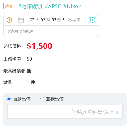
#
尼康鏡頭
#
APSC
#
Nikon
競標
05
天
02
時
55
分
31
秒結束
賣家可提前結束
$1,500
起標價格
50
出價增額
無
最高出價者
1
件
數量
自動出價
直接出價