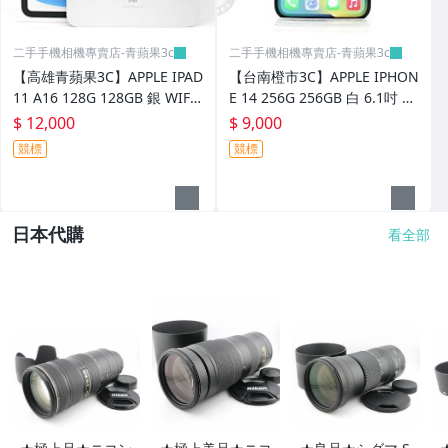
二手手機相機專賣店-青蘋果3c
二手手機相機專賣店-青蘋果3c
【高雄青蘋果3C】APPLE IPAD
【台南橙市3C】APPLE IPHON
11 A16 128G 128GB 銀 WIFI
E 14 256G 256GB 白 6.1吋 二
僅拆 保固未開通#108330
手手機 iOS 18.6.2 電池70% #
$ 12,000
$ 9,000
108356
競標
競標
日本代購
看全部