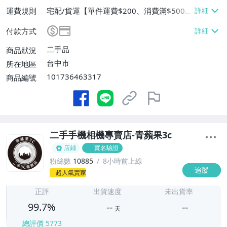
運費規則
宅配/貨運【單件運費$200、消費滿$5000
0免運費】
付款方式
二手品
商品狀況
台中市
所在地區
101736463317
商品編號
二手手機相機專賣店-青蘋果3c
店鋪
實名驗證
粉絲數
10885
8小時前上線
追蹤
-
超人氣賣家
-
正評
出貨速度
未出貨率
99.7%
--
--
天
總評價
5773