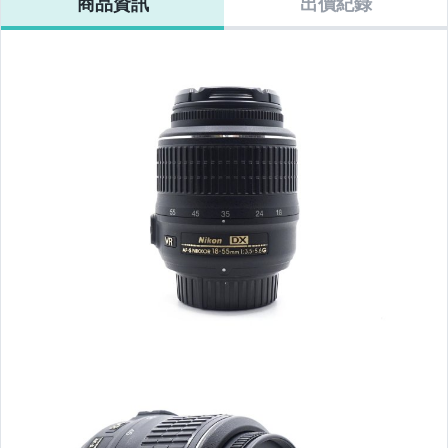
商品資訊
出價紀錄
旅遊鏡 #107847
#102961
#104563
【APPLE】二手iPhone 17
【APPLE】二手iPhone 16 Pro / Max
【APPLE】二手iPhone 16 / Plus
【APPLE】二手iPhone 15 Pro / Max
【APPLE】二手iPhone 15 / Plus
【APPLE】二手iPhone 14 Pro/Max
【APPLE】二手iPhone 14 /Plus
【APPLE】二手iPhone 13 Pro/Max
【APPLE】二手iPhone 13 mini
【APPLE】二手iPhone 13
【APPLE】二手iPhone 12 Pro/Max