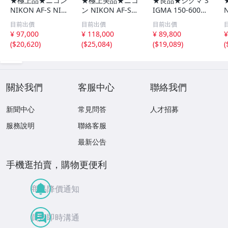
★極上品★ニコン
★極上美品★ニコ
★良品★シグマ S
NIKON AF-S NIK
ン NIKON AF-S
IGMA 150-600m
KOR 70-200mm
NIKKOR 200-500
m F5-6.3 DG OS
目前出價
目前出價
目前出價
F2.8G ED VR II★
mm F5.6E ED VR
HSM Contempor
¥ 97,000
¥ 118,000
¥ 89,800
¥
I0763＃5506
★ I0790＃5487
ary NIKON ニコ
(
$20,620
)
(
$25,084
)
(
$19,089
)
(
ン用★ I0768＃
5480
關於我們
客服中心
聯絡我們
新聞中心
常見問答
人才招募
服務說明
聯絡客服
最新公告
手機逛拍賣，購物更便利
商品降價通知
買賣即時溝通