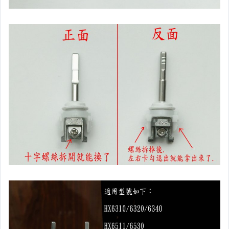
偶像、球員卡與郵幣
手錶與飾品配件
女包精品與女鞋
家電與影音視聽
美食與地方特產