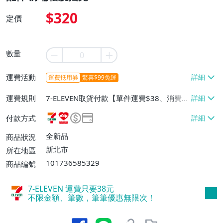
$320
定價
數量
運費活動
運費抵用券
驚喜$99免運
運費規則
7-ELEVEN取貨付款【單件運費$38、消費滿
$1000免運費】、萊爾富取貨付款【單件運
付款方式
費$60、消費滿$3000免運費】、宅配/貨運
【單件運費$130、消費滿$5000免運
全新品
商品狀況
費】、郵局掛號【單件運費$50、消費滿$1
新北市
所在地區
000免運費】、面交/自取/不寄送【單件運
101736585329
商品編號
費$50、消費滿$100免運費】
7-ELEVEN 運費只要
38
元
不限金額、筆數，筆筆優惠無限次！