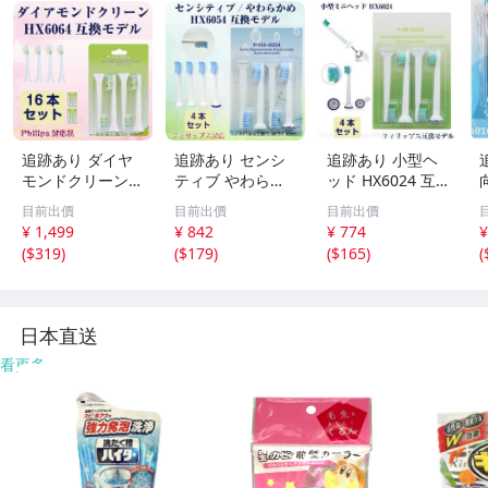
追跡あり ダイヤ
追跡あり センシ
追跡あり 小型ヘ
モンドクリーン
ティブ やわらか
ッド HX6024 互
替えブラシ ソニ
め 4本 ソニッケ
換 ソニックケア
ス
目前出價
目前出價
目前出價
ッケアー HX6064
アー 電動歯ブラ
ー 4本 フィリッ
¥ 1,499
¥ 842
¥ 774
¥
16本（4セット）
シ 替え HX6054
プス 電動歯ブラ
(
$319
)
(
$179
)
(
$165
)
(
互換 フィリップ
互換 Philips Soni
シ HX-6024 Phili
ス ソニッケアー
care フィリップ
ps Sonicare (p2
電動歯ブラシ (p2
ス (p2
日本直送
看更多