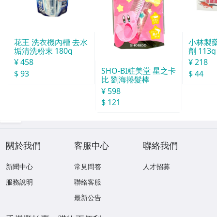
花王 洗衣機內槽 去水
小林製
垢清洗粉末 180g
劑 113g
¥ 458
¥ 218
SHO-BI粧美堂 星之卡
$ 93
$ 44
比 劉海捲髮棒
¥ 598
$ 121
關於我們
客服中心
聯絡我們
新聞中心
常見問答
人才招募
服務說明
聯絡客服
最新公告