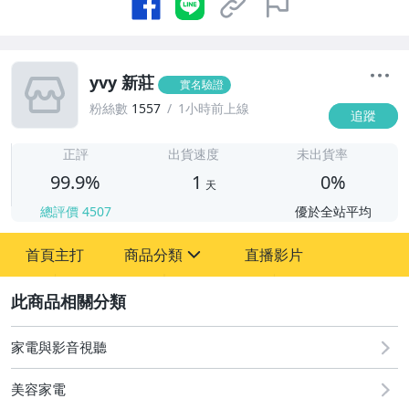
yvy 新莊
實名驗證
粉絲數
1557
1小時前上線
追蹤
1
正評
出貨速度
未出貨率
99.9%
1
0%
天
總評價
4507
優於全站平均
首頁主打
商品分類
直播影片
sign
2
家電與影音視聽
圖書/影音/文具
美容家電
古董、藝術與礦石