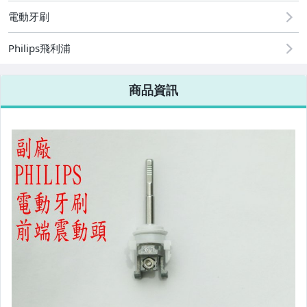
電動牙刷
手機、配件與通訊
Philips飛利浦
美容保養與彩妝
電腦、平板與周邊
商品資訊
相機、攝影與周邊
運動、戶外與休閒
電玩遊戲與主機
嬰幼兒與孕婦
汽機車精品百貨
居家、家具與園藝
男性精品與服飾
女裝與服飾配件