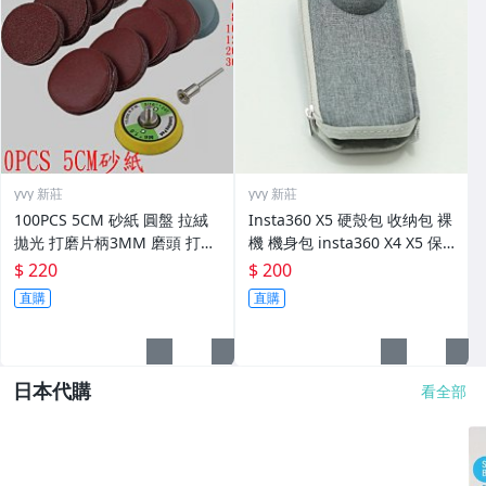
yvy 新莊
yvy 新莊
100PCS 5CM 砂紙 圓盤 拉絨
Insta360 X5 硬殼包 收纳包 裸
拋光 打磨片柄3MM 磨頭 打磨
機 機身包 insta360 X4 X5 保
頭 打磨機配件
護包 保護殼
$ 220
$ 200
直購
直購
日本代購
看全部