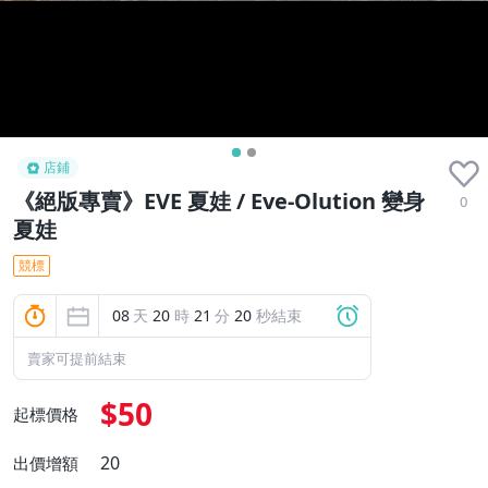
店鋪
《絕版專賣》EVE 夏娃 / Eve-Olution 變身
0
夏娃
競標
08
天
20
時
21
分
19
秒結束
賣家可提前結束
$50
起標價格
20
出價增額