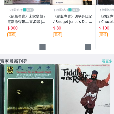
下標即結標
下標即結標
下標即結
《絕版專賣》宋家皇朝 /
《絕版專賣》BJ單身日記
《絕版專
電影原聲帶....喜多郎 (側
/ Bridget Jones's Diary
/ Chocolat 電影原
標完整)
電影原聲帶
achel P
$ 900
$ 80
$ 100
競標
競標
競標
賣家最新刊登
看更多