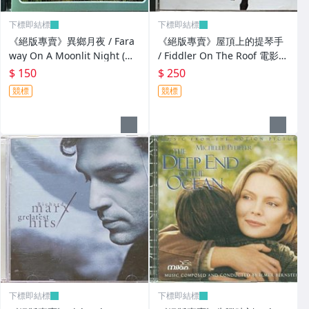
下標即結標
下標即結標
《絕版專賣》異鄉月夜 / Fara
《絕版專賣》屋頂上的提琴手
way On A Moonlit Night (無I
/ Fiddler On The Roof 電影原
FPI)
聲帶 (進口版)
$ 150
$ 250
競標
競標
下標即結標
下標即結標