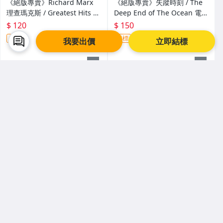
《絕版專賣》Richard Marx
《絕版專賣》失蹤時刻 / The
理查瑪克斯 / Greatest Hits 精
Deep End of The Ocean 電影
選輯
原聲帶
$ 120
$ 150
競標
競標
我要出價
立即結標
日本代購
看全部
PRO.PAUL LAIN
【超収録】【決定
PROMO CD 非売
E/メロハーAOR◆
版セット】ANDR
品 Sample ザ ビ
THE RADIO SUN/
EAS VOLLENWEI
ートルズ パスト
目前出價
目前出價
目前出價
UNSTOPPABLE
DER CD1+2+3 厳
マスターズ VOL.2
¥ 6,980
¥ 2,211
¥ 4,000
¥