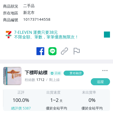
二手品
商品狀況
新北市
所在地區
101737144558
商品編號
7-ELEVEN 運費只要
38
元
不限金額、筆數，筆筆優惠無限次！
下標即結標
店鋪
實名驗證
粉絲數
1712
剛上線
追蹤
1
正評
出貨速度
未出貨率
100.0%
1~2
0%
天
總評價
5387
優於全站平均
優於全站平均