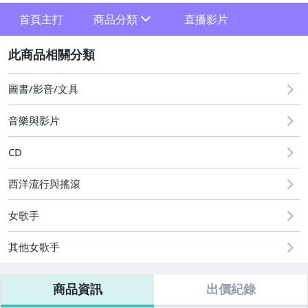
首頁主打
商品分類
直播影片
sign
2
其它
圖書/影音/文具
音樂與影片
CD
西洋流行與搖滾
女歌手
其他女歌手
商品資訊
出價紀錄