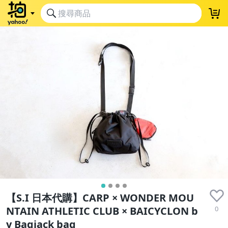
【S.I 日本代購】CARP × WONDER MOU
0
NTAIN ATHLETIC CLUB × BAICYCLON b
y Bagjack bag