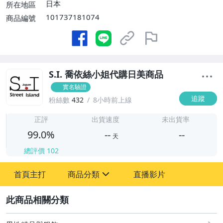
日本
所在地區
101737181074
商品編號
S.I. 喬依絲小姐代購日美商品
實名驗證
追蹤
粉絲數
432
8小時前上線
-
-
正評
出貨速度
未出貨率
99.0%
--
--
天
總評價
102
-
首頁主打
商品分類
直播影片
-
sign
男性精品與服飾
2