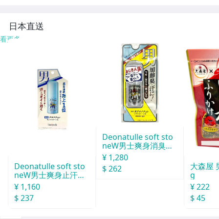
たお出かけに便利
な小サイズ●717
日本直送
看更多
Deonatulle soft sto
neW男士爽身消臭止
汗石 中世紀 20g
¥ 1,280
Deonatulle soft sto
大森屋 
$ 262
neW男士爽身止汗石
g
消臭石２０ｇ
¥ 1,160
¥ 222
$ 237
$ 45