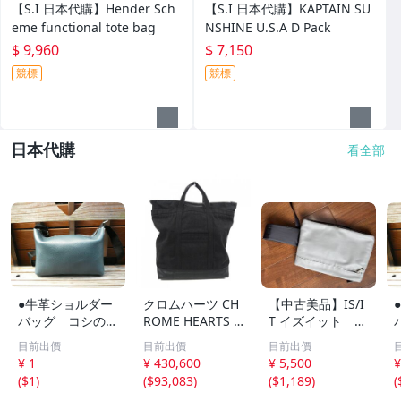
【S.I 日本代購】Hender Sch
【S.I 日本代購】KAPTAIN SU
eme functional tote bag
NSHINE U.S.A D Pack
$ 9,960
$ 7,150
競標
競標
日本代購
看全部
●牛革ショルダー
クロムハーツ CH
【中古美品】IS/I
バッグ コシのあ
ROME HEARTS U
T イズイット ワ
る革●厚めレザー
A 25TH ANNIV T
ンショルダーバッ
目前出價
目前出價
目前出價
バッグ シュリン
OTE 2232 304 00
グ・クラッチバッ
¥ 1
¥ 430,600
¥ 5,500
¥
ク●ハンドメイド
25 0900 BAG
グ グレー
(
$1
)
(
$93,083
)
(
$1,189
)
(
BAG ちょっとし