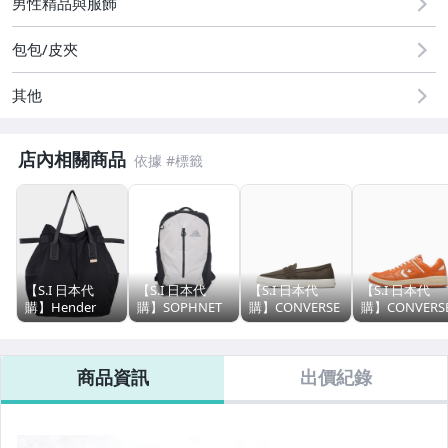
男性精品與服飾
包包/皮夾
其他
店內相關商品
【S.I 日本代
【S.I 日本代
【S.I 日本代
【S.I 日本代
購】Hender
購】SOPHNET
購】CONVERSE
購】CONVERS
Scheme
GREGORY
japan CLASSIC
japan COURT
functional tote
RHUNE 28
VULCANIZE
SHOES
bag
Dyneema®
CXP LOAFER
WEAPON CC A
商品資訊
出價紀錄
backpack
OX