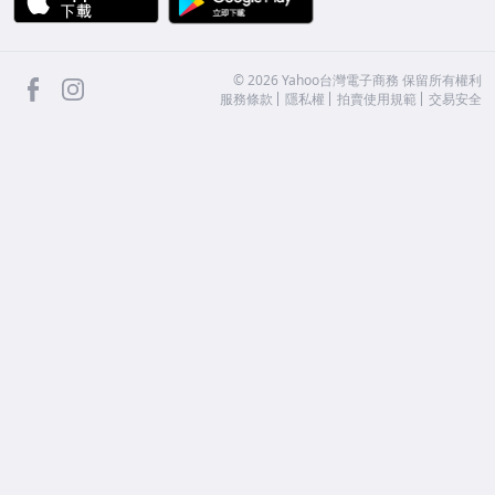
facebook
Instagram
©
2026
Yahoo台灣電子商務 保留所有權利
服務條款
隱私權
拍賣使用規範
交易安全