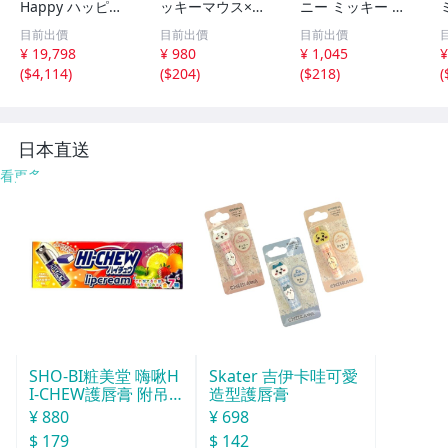
Happy ハッピー
ッキーマウス×NI
ニー ミッキー ミ
バースデーケーキ
SSAN コラボ フ
ニー ぷらぷら マ
目前出價
目前出價
目前出價
全8種セット
ィギュア Disney
スコット メタル
¥ 19,798
¥ 980
¥ 1,045
¥
ディズニー レト
ボールチェーン
(
$4,114
)
(
$204
)
(
$218
)
(
ロ 置物 ヴィンテ
キーホルダー フ
ージ
ィギュア 大量 ま
とめて 現状品 (山
日本直送
看更多
SHO-BI粧美堂 嗨啾H
Skater 吉伊卡哇可愛
I-CHEW護唇膏 附吊
造型護唇膏
飾(款式隨機)
¥ 880
¥ 698
$ 179
$ 142