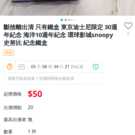
斷捨離出清 只有鐵盒 東京迪士尼限定 30週
0
年紀念 海洋10週年紀念 環球影城snoopy
史努比 紀念鐵盒
競標
05
天
08
時
34
分
19
秒結束
/
賣家可提前結束
拍賣時間會自動延長
$50
起標價格
20
出價增額
無
最高出價者
1
件
數量