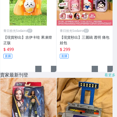
青日拾光Sodairo
青日拾光Sodairo
⁠【現貨秒出】吉伊卡哇 果凍燈
⁠【現貨秒出】三麗鷗 透明 痛包
正版
娃包
$ 499
$ 299
直購
直購
賣家最新刊登
看更多