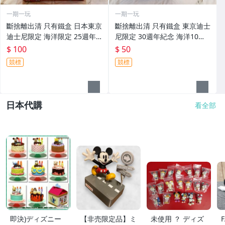
一期一玩
一期一玩
斷捨離出清 只有鐵盒 日本東京
斷捨離出清 只有鐵盒 東京迪士
迪士尼限定 海洋限定 25週年 3
尼限定 30週年紀念 海洋10週
0週年紀念餅乾鐵盒 夏季祭典
年紀念 環球影城snoopy 史努
$ 100
$ 50
限定鐵盒 夏祭
比 紀念鐵盒
競標
競標
日本代購
看全部
即決)ディズニー
【非売限定品】ミ
未使用 ？ ディズ
F