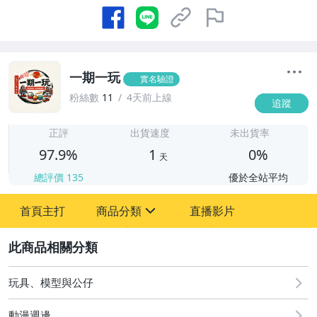
一期一玩
實名驗證
粉絲數
11
4天前上線
追蹤
1
正評
出貨速度
未出貨率
97.9%
1
0%
天
總評價
135
優於全站平均
首頁主打
商品分類
直播影片
sign
2
玩具、模型與公仔
玩具、模型與公仔
動漫週邊