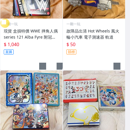
一期一玩
一期一玩
現貨 盒損特價 WWE 摔角人偶
故障品出清 Hot Wheels 風火
series 121 Alba Fyre 附冠軍
輪小汽車 電子測速器 軌道
腰帶 可動人偶
$ 1,040
$ 50
直購
競標