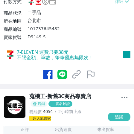
付款方式
【單件運費$150、滿5件免運費】、面交/
自取/不寄送【免運費】
二手品
商品狀況
台北市
所在地區
101737645482
商品編號
D9149-S
賣家貨號
7-ELEVEN 運費只要
38
元
不限金額、筆數，筆筆優惠無限次！
蒐機王-新舊3C商品專賣店
店鋪
實名驗證
粉絲數
4054
2小時前上線
追蹤
1
超人氣賣家
正評
出貨速度
未出貨率