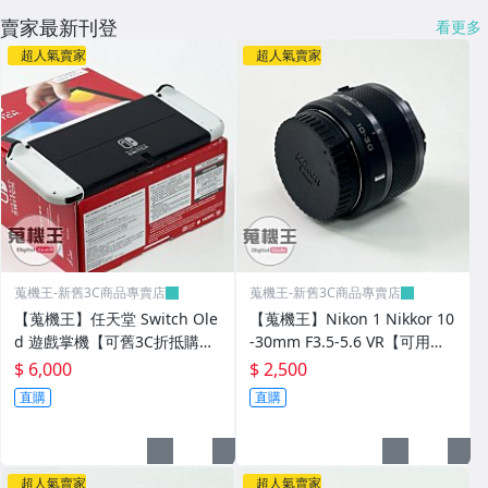
賣家最新刊登
看更多
超人氣賣家
超人氣賣家
蒐機王-新舊3C商品專賣店
蒐機王-新舊3C商品專賣店
【蒐機王】任天堂 Switch Ole
【蒐機王】Nikon 1 Nikkor 10
d 遊戲掌機【可舊3C折抵購
-30mm F3.5-5.6 VR【可用舊3
買】E1550-S
C折抵購買】E1549-10
$ 6,000
$ 2,500
直購
直購
超人氣賣家
超人氣賣家