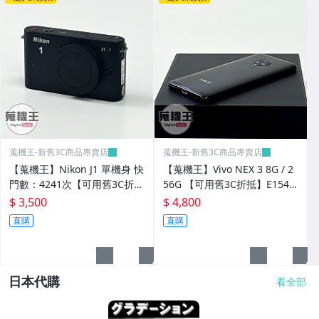
蒐機王-新舊3C商品專賣店
蒐機王-新舊3C商品專賣店
【蒐機王】Nikon J1 單機身 快
【蒐機王】Vivo NEX 3 8G / 2
門數：4241次【可用舊3C折抵
56G 【可用舊3C折抵】E1546-
購買】E1547-10
10
$ 3,500
$ 4,800
直購
直購
日本代購
看全部