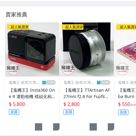
賣家推薦
超人氣賣家
超人氣賣家
超人氣賣
蒐機王-新舊3C商品
蒐機王-新舊3C商品
蒐機王-新
專賣店
專賣店
專賣店
【蒐機王】Insta360 On
【蒐機王】TTArtisan AF
【蒐機王】
e R 運動相機 模組化相
27mm f2.8 For Fujifilm
ba Burn
機 + 360全景鏡頭 雙鏡
X-Mount 定焦鏡【可用
舞蹈健身 
$ 5,800
$ 2,800
$ 550
$ 6
組【可用舊3C折抵購
舊3C折抵購買】E1209-S
五送一【
直購
直購
直購
買】E1396-3
購買】D98