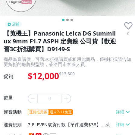
店鋪
【蒐機王】Panasonic Leica DG Summil
0
ux 9mm F1.7 ASPH 定焦鏡 公司貨【歡迎
舊3C折抵購買】D9149-S
商品為直購價，可舊3C折抵購買或租用此商品，舊機折抵請告知
要折抵的廠牌與型號，或洽門市客服人員。
$12,000
$13,500
促銷
數量
運費活動
運費抵用券
週末7-11免運
運費規則
7-ELEVEN取貨付款【單件運費$38】、萊爾
富取貨付款【單件運費$60】、宅配/貨運