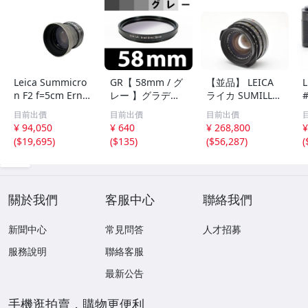
Leica Summicro
GR【 58mm / グ
【並品】 LEICA
L
n F2 f=5cm Ernst
レー 】グラデー
ライカ SUMILLU
Leitz GmbH Wet
ション フィルタ
X ズミルックス 3
目前出價
目前出價
目前出價
zlar 沈胴式 レン
ー 【検: ND 灰色
5mm F1.4【動作
¥ 94,050
¥ 640
¥ 268,800
¥
ズ フード付 ジャ
減光 NDハーフ
確認済み】 #282
(
$19,695
)
(
$135
)
(
$56,287
)
(
ンク Z11024113
脹G灰 】
7458
關於我們
客服中心
聯絡我們
新聞中心
常見問答
人才招募
服務說明
聯絡客服
最新公告
手機逛拍賣，購物更便利