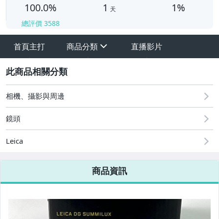
100.0%
1
1%
天
總評價
3588
首頁主打
商品分類
直播影片
sign
2
相機、攝影與周邊
鏡頭
Leica
【手機】Apple
商品資訊
【手機】Samsung
【手機】Huawei