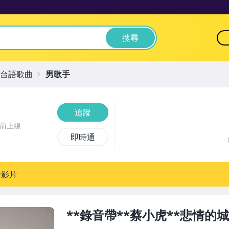
搜尋
台語歌曲
男歌手
追蹤
時前上線
即時通
播影片
**錄音帶**蔡小虎**悲情的