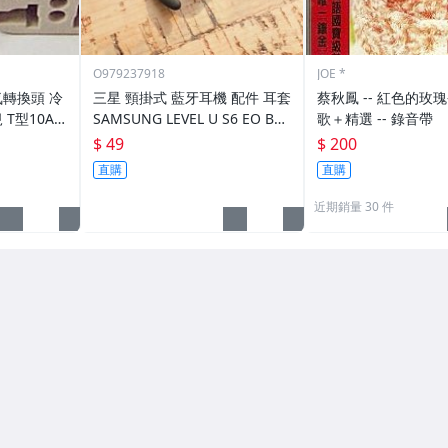
O979237918
JOE *
氣轉換頭 冷
三星 頸掛式 藍牙耳機 配件 耳套
蔡秋鳳 -- 紅色的玫瑰-跨世紀 新
T型10A
SAMSUNG LEVEL U S6 EO BG
歌＋精選 -- 錄音帶
E 轉換插頭
920
$ 49
$ 200
直購
直購
近期銷量 30 件