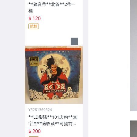
**錄音帶**北管**2帶一
標
$ 120
競標
Y5281360524
**LD影碟**101忠狗**無
字匣**適收藏**可提前結
標
$ 200