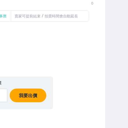
0
/
事曆
賣家可提前結束
拍賣時間會自動延長
價
我要出價