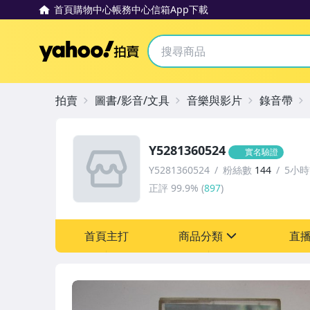
首頁
購物中心
帳務中心
信箱
App下載
Yahoo拍賣
拍賣
圖書/影音/文具
音樂與影片
錄音帶
Y5281360524
實名驗證
Y5281360524
粉絲數
144
5小
正評
99.9%
(
897
)
首頁主打
商品分類
直
sign
圖書/影音/文具
古董、藝術與礦石