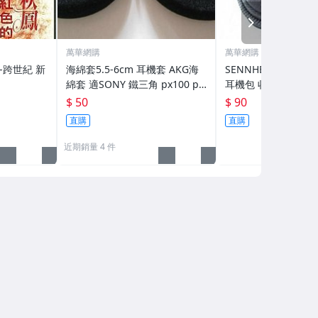
NEXT
萬華網購
萬華網購
海綿套5.5-6cm 耳機套 AKG海
SENNHEISER 方
綿套 適SONY 鐵三角 px100 px
耳機包 收納包 耳機袋,
200 K414 H320 G57
IE8 ex90 IE7 UE CX
$ 50
$ 90
CX500 MX500
直購
直購
近期銷量 4 件