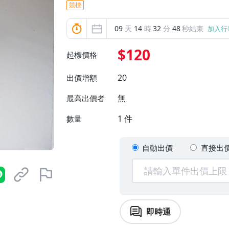
競標
09
天
14
時
32
分
46
秒結束
加入行
$120
起標價格
20
出價增額
無
最高出價者
1
件
數量
自動出價
直接出
即時通