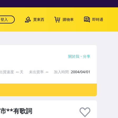
登入
賣東西
購物車
即時通
關於我
分享
出貨速度
--
天
未出貨率
--
加入時間
2004/04/01
城市**有歌詞