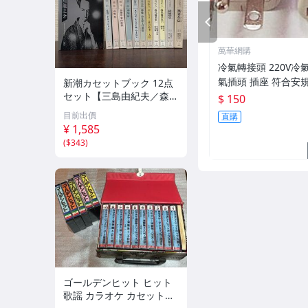
PREV
萬華網購
冷氣轉接頭 220V冷
氣插頭 插座 符合安規 
新潮カセットブック 12点
萬用 轉接 插座 2P+
セット【三島由紀夫／森外
$ 150
／太宰治／芥川龍之介／谷
目前出價
直購
崎潤一郎／宮沢賢治／他】
¥ 1,585
新潮社
(
$343
)
ゴールデンヒット ヒット
歌謡 カラオケ カセットテ