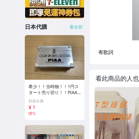
日本代購
看全部
看此商品的人也
希少！！当時物！！1円ス
タート売り切り！！PIAA
CLUB SPORTS GOODS ア
目前出價
ルミケース 収納
¥ 1
(
$1
)