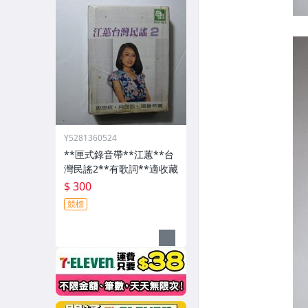
Y5281360524
**匣式錄音帶**江蕙**台
灣民謠2**有歌詞**適收藏
$ 300
競標