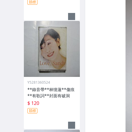
競標
Y5281360524
**錄音帶**林憶蓮**傷痕
**有歌詞**封面有破洞
$ 120
競標