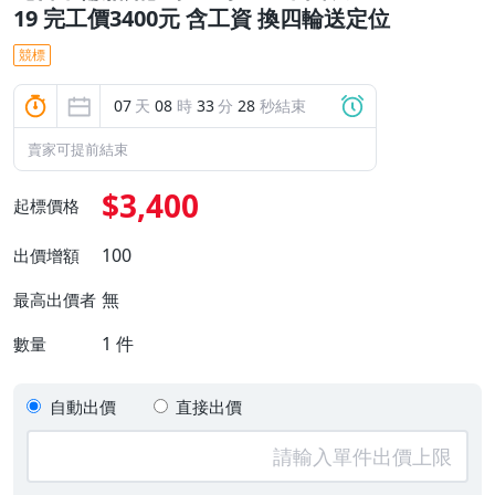
19 完工價3400元 含工資 換四輪送定位
競標
07
天
08
時
33
分
28
秒結束
賣家可提前結束
$3,400
起標價格
100
出價增額
無
最高出價者
1
件
數量
自動出價
直接出價