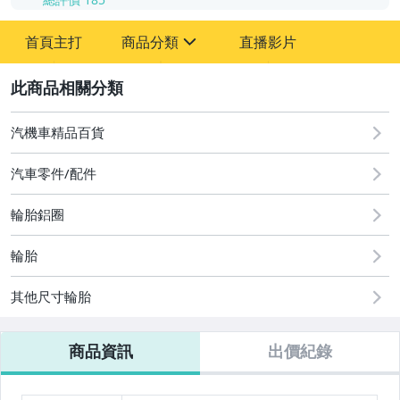
-
首頁主打
商品分類
直播影片
-
sign
2
胎感TPMS 賣場
汽機車精品百貨
13吋輪胎 賣場
汽車零件/配件
14吋輪胎 賣場
輪胎鋁圈
15吋輪胎 賣場
輪胎
16吋輪胎 賣場
其他尺寸輪胎
17吋輪胎 賣場
18吋輪胎 賣場
商品資訊
出價紀錄
19吋輪胎 賣場