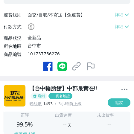
運費規則
面交/自取/不寄送【免運費】
付款方式
全新品
商品狀況
台中市
所在地區
101737756276
商品編號
【台中輪胎館】中部最實在!!
店鋪
實名驗證
追蹤
粉絲數
1493
3小時前上線
-
-
正評
出貨速度
未出貨率
99.5%
--
--
天
總評價
185