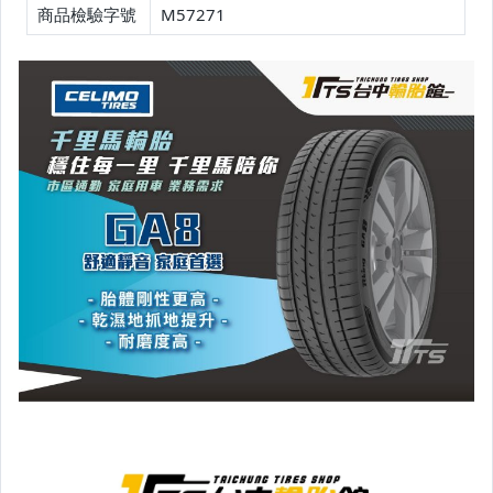
商品檢驗字號
M57271
20吋輪胎 賣場
21吋輪胎 賣場
22吋輪胎 賣場