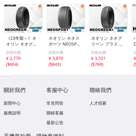
《23年製～》ネ
ネオリン ネオス
ネオリン ネオグ
オリン ネオグリ
ポーツ NEOSPOR
リーン プラス NE
D
ーン NEOGREEN
T 235/50R18 101
OGREEN+ 205/6
目前出價
目前出價
目前出價
185/60R14 82H 4
W XL 4本送料込
0R16 92H 4本送
¥ 2,770
¥ 3,870
¥ 3,531
¥
本送料込み総額 1
み総額 21,480円
料込み総額 20,12
(
$604
)
(
$843
)
(
$769
)
(
7,080円～
～
0円～
關於我們
客服中心
聯絡我們
新聞中心
常見問答
人才招募
服務說明
聯絡客服
最新公告