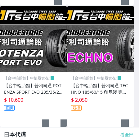
【台中輪胎館】中部最實在!!
【台中輪胎館】中部最實在!!
【台中輪胎館】普利司通 POT
【台中輪胎館】普利司通 TEC
ENZA SPORT EVO 235/35/20
HNO 185/60/15 印尼製 完工
歐洲製 完工價10600 含工資
價2050 含工資 換四輪送定位
$ 10,600
$ 2,050
四輪送定位
直購
競標
日本代購
看全部