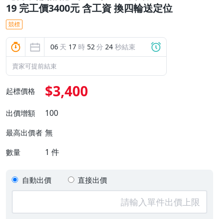
19 完工價3400元 含工資 換四輪送定位
競標
06
天
17
時
52
分
23
秒結束
賣家可提前結束
$3,400
起標價格
100
出價增額
無
最高出價者
1
件
數量
自動出價
直接出價