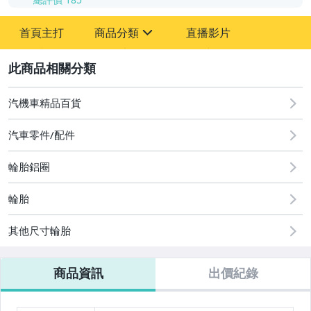
-
首頁主打
商品分類
直播影片
-
sign
13吋輪胎 賣場
2
14吋輪胎 賣場
汽機車精品百貨
15吋輪胎 賣場
汽車零件/配件
16吋輪胎 賣場
輪胎鋁圈
17吋輪胎 賣場
輪胎
18吋輪胎 賣場
其他尺寸輪胎
19吋輪胎 賣場
20吋輪胎 賣場
商品資訊
出價紀錄
21吋輪胎 賣場