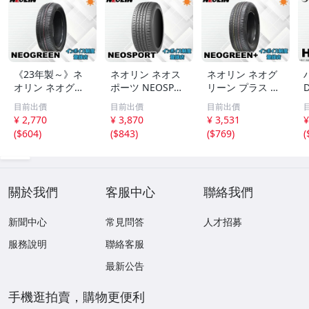
《23年製～》ネ
ネオリン ネオス
ネオリン ネオグ
オリン ネオグリ
ポーツ NEOSPOR
リーン プラス NE
D
ーン NEOGREEN
T 235/50R18 101
OGREEN+ 205/6
目前出價
目前出價
目前出價
185/60R14 82H 4
W XL 4本送料込
0R16 92H 4本送
¥ 2,770
¥ 3,870
¥ 3,531
¥
本送料込み総額 1
み総額 21,480円
料込み総額 20,12
(
$604
)
(
$843
)
(
$769
)
(
7,080円～
～
0円～
關於我們
客服中心
聯絡我們
新聞中心
常見問答
人才招募
服務說明
聯絡客服
最新公告
手機逛拍賣，購物更便利