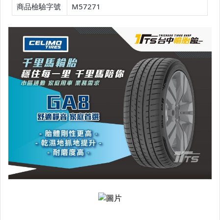
商品檢驗字號
M57271
22吋輪胎 賣場