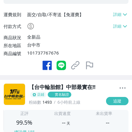
運費規則
面交/自取/不寄送【免運費】
付款方式
全新品
商品狀況
台中市
所在地區
101737767676
商品編號
【台中輪胎館】中部最實在!!
店鋪
實名驗證
追蹤
粉絲數
1493
6小時前上線
-
-
正評
出貨速度
未出貨率
99.5%
--
--
天
總評價
185