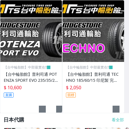
【台中輪胎館】中部最實在!!
【台中輪胎館】中部最實在!!
【台中輪胎館】普利司通 POT
【台中輪胎館】普利司通 TEC
ENZA SPORT EVO 235/35/20
HNO 185/60/15 印尼製 完工
歐洲製 完工價10600 含工資
價2050 含工資 換四輪送定位
$ 10,600
$ 2,050
四輪送定位
直購
競標
日本代購
看全部