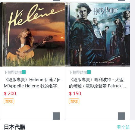
下標即結標
下標即結標
《絕版專賣》Helene 伊蓮 / Je
《絕版專賣》哈利波特 - 火盃
M'Appelle Helene 我的名字
的考驗 / 電影原聲帶 Patrick D
叫伊蓮 (無IFPI)
oyle
$ 200
$ 150
競標
競標
日本代購
看全部