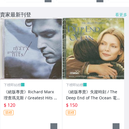
賣家最新刊登
看更多
下標即結標
下標即結標
《絕版專賣》Richard Marx
《絕版專賣》失蹤時刻 / The
理查瑪克斯 / Greatest Hits 精
Deep End of The Ocean 電影
選輯
原聲帶
$ 120
$ 150
競標
競標