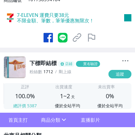
商品編號
7-ELEVEN 運費只要
38
元
不限金額、筆數，筆筆優惠無限次！
下標即結標
店鋪
實名驗證
粉絲數
1712
剛上線
追蹤
1
正評
出貨速度
未出貨率
100.0%
1~2
0%
天
總評價
5387
優於全站平均
優於全站平均
首頁主打
商品分類
直播影片
sign
2