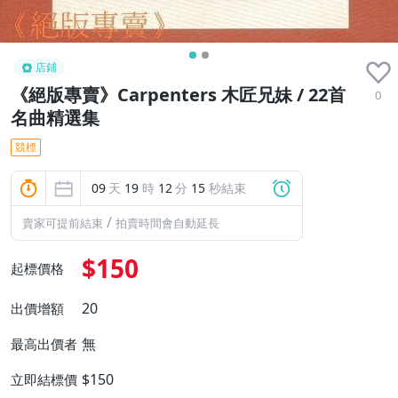
店鋪
《絕版專賣》Carpenters 木匠兄妹 / 22首
0
名曲精選集
競標
09
天
19
時
12
分
14
秒結束
/
賣家可提前結束
拍賣時間會自動延長
$150
起標價格
20
出價增額
無
最高出價者
$150
立即結標價