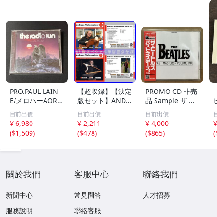
PRO.PAUL LAIN
【超収録】【決定
PROMO CD 非売
E/メロハーAOR◆
版セット】ANDR
品 Sample ザ ビ
THE RADIO SUN/
EAS VOLLENWEI
ートルズ パスト
目前出價
目前出價
目前出價
UNSTOPPABLE
DER CD1+2+3 厳
マスターズ VOL.2
¥ 6,980
¥ 2,211
¥ 4,000
¥
選プレミア音源集
CP32-5602 THE
(
$1,509
)
(
$478
)
(
$865
)
(
MP3CD-DLVer 3
BEATLES / PAST
ディスク♪
MASTERS VOLU
ME TWO 見本盤
關於我們
客服中心
聯絡我們
新聞中心
常見問答
人才招募
服務說明
聯絡客服