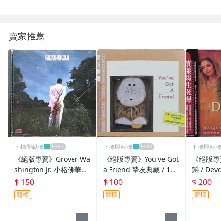
賣家推薦
下標即結標
下標即結標
下標即結
《絕版專賣》Grover Wa
《絕版專賣》You've Got
《絕版專
shington Jr. 小格佛華盛
a Friend 摯友典藏 / 17
戀 / De
頓 / Time Out of Mind
首電影主題曲、插曲 (有
(歐版.側
$ 150
$ 100
$ 200
迷失的時間
外紙盒.歌詞冊)
競標
競標
競標