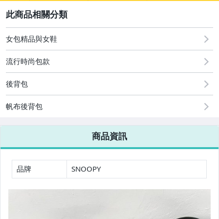
圖書/影音/文具
2
居家、家具與園藝
女包精品與女鞋
男性精品與服飾
流行時尚包款
女裝與服飾配件
後背包
手錶與飾品配件
帆布後背包
女包精品與女鞋
商品資訊
電腦、平板與周邊
相機、攝影與周邊
品牌
SNOOPY
運動、戶外與休閒