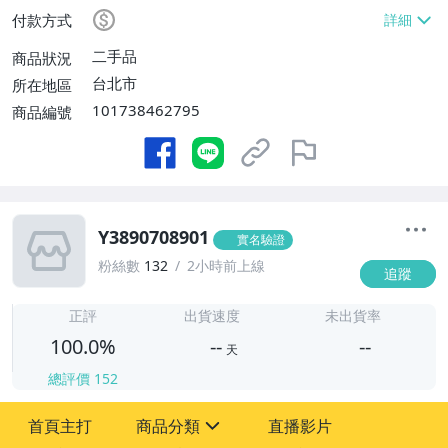
付款方式
二手品
商品狀況
台北市
所在地區
101738462795
商品編號
Y3890708901
實名驗證
粉絲數
132
2小時前上線
追蹤
-
-
正評
出貨速度
未出貨率
100.0%
--
--
天
總評價
152
-
首頁主打
商品分類
直播影片
-
sign