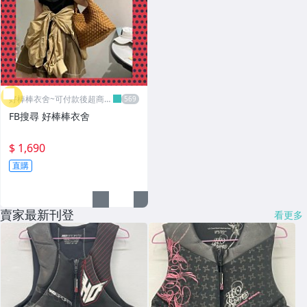
好棒棒衣舍~可付款後超商取
貨
FB搜尋 好棒棒衣舍
$ 1,690
直購
賣家最新刊登
看更多