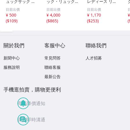
ュックサック グ
ック・リュック
レディース リュ
レー メッシュポ
レディース キプ
ック 防水 ミニバ
目前出價
目前出價
目前出價
ケット付き デイ
リング 中古 古
ックパック PUレ
¥ 500
¥ 4,000
¥ 1,170
¥
パック
着
ザー デイパック
(
$109
)
(
$865
)
(
$253
)
(
ブラック
關於我們
客服中心
聯絡我們
新聞中心
常見問答
人才招募
服務說明
聯絡客服
最新公告
手機逛拍賣，購物更便利
商品降價通知
買賣即時溝通