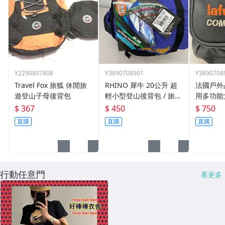
Y2290807808
Y3890708901
Y3890708
Travel Fox 旅狐 休閒旅
RHINO 犀牛 20公升 超
法國戶外品
遊登山子母後背包
輕小型登山後背包 / 旅遊
用多功能
後背包 /休閒後背包【❖
容量背包
$ 367
$ 450
$ 750
全場任選三件以上免運費
山背包 6
直購
直購
直購
❖】
【❖全場
運費❖】
行動任意門
看更多