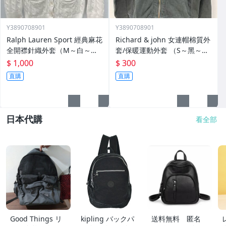
Y3890708901
Y3890708901
Ralph Lauren Sport 經典麻花
Richard & john 女連帽棉質外
全開襟針織外套（M～白～）
套/保暖運動外套 （S～黑～）
【❖全場任選三件免運費❖】
【❖全場任選三件以上免運費
$ 1,000
$ 300
❖】
直購
直購
日本代購
看全部
Good Things リ
kipling バックパ
送料無料 匿名