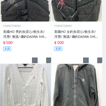
Y3890708901
Y3890708901
美國HO 男釣魚背心/救生衣/
美國HO 女釣魚背心/救生衣/
浮潛/ 溯溪/ 磯釣DAIWA SHIM
浮潛/ 溯溪/ 磯釣DAIWA SHIM
ANO可參考（XL～黑～）【❖
ANO可參考（M～黑～）【❖
$ 500
$ 500
全場任選三件以上免運費❖】
全場任選三件以上免運費❖】
直購
直購