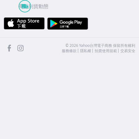
商品到貨動態
APP Store
Google Play
facebook
Instagram
©
2026
Yahoo台灣電子商務 保留所有權利
服務條款
隱私權
拍賣使用規範
交易安全