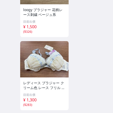
loogy ブラジャー 花柄レ
ース刺繍 ベージュ系
目前出價
¥ 1,500
(
$326
)
レディース ブラジャー ク
リーム色 レース フリル リ
ボン付き
目前出價
¥ 1,300
(
$283
)