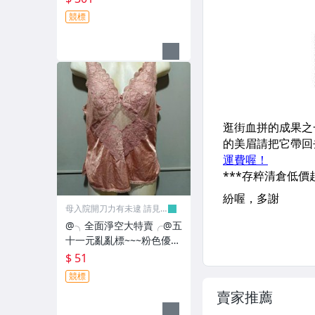
競標
母入院開刀力有未逮 請見
諒
@╮全面淨空大特賣╭@五
十一元亂亂標~~~粉色優雅
性感時尚睡衣
$ 51
競標
賣家推薦