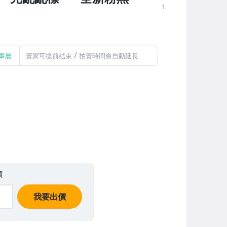
1
/
事曆
賣家可提前結束
拍賣時間會自動延長
價
我要出價