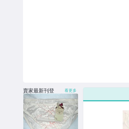
泳褲
褲褲
肚皮舞
背心
裙
襪襪
飾品
馬甲
賣家最新刊登
看更多
雕塑型內衣
連身服
外套