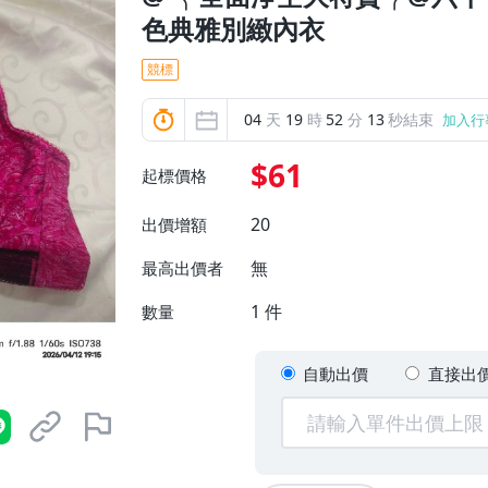
色典雅別緻內衣
競標
04
天
19
時
52
分
11
秒結束
加入行
$61
起標價格
20
出價增額
無
最高出價者
1
件
數量
自動出價
直接出