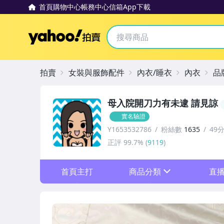
首頁
購物中心
帳務中心
信箱
App下載
Yahoo拍賣
拍賣
女裝與服飾配件
內衣/睡衣
內衣
品
母入院開刀力有未逮 請見諒
實名驗證
Y1653532786
粉絲數
1635
49
正評
99.7%
(
9119
)
首頁主打
商品分類
直
sign