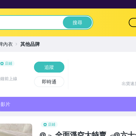
搜尋
牌內衣
其他品牌
店鋪
追蹤
分鐘前上線
即時通
出貨速
播影片
店鋪
@ ╮全面淨空大特賣╭@六十