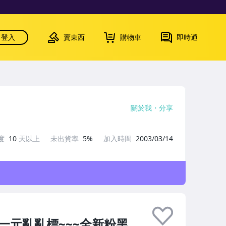
登入
賣東西
購物車
即時通
關於我
分享
度
10
天以上
未出貨率
5%
加入時間
2003/03/14
一元亂亂標~~~全新粉黑