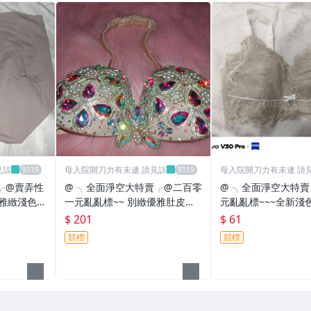
未逮 請見諒
母入院開刀力有未逮 請見諒
母入院開刀力有
╭@賣弄性
@ ╮全面淨空大特賣╭@二百零
@ ╮全面淨空大特
~雅緻淺色小
一元亂亂標~~ 別緻優雅肚皮舞
元亂亂標~~~全新淺
上衣
內衣
$ 201
$ 61
競標
競標