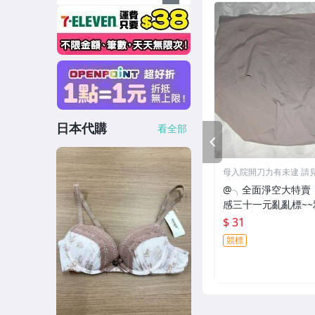
日本代購
看全部
PREV
母入院開刀力有
@╮全面淨空大特賣
感三十一元亂亂標~
褲褲
$ 31
競標