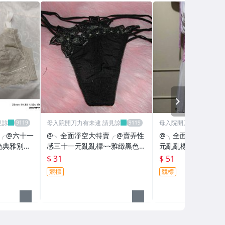
NEXT
未逮 請見諒
母入院開刀力有未逮 請見諒
母入院開刀力有
賣╭@六十一
@╮全面淨空大特賣╭@賣弄性
@╮全面淨空大特賣
色典雅別緻
感三十一元亂亂標~~雅緻黑色小
元亂亂標~~~淺紫色
褲褲
尚睡衣
$ 31
$ 51
競標
競標