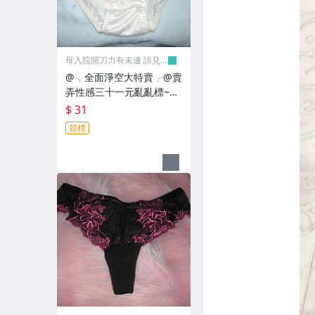
吊襪帶
披肩斗篷
母入院開刀力有未逮 請見
比基尼
諒
@╮全面淨空大特賣╭@賣
弄性感三十一元亂亂標~~
帽帽
雅緻粉白色小褲褲
$ 31
其他
競標
其它