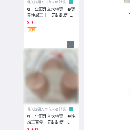
母入院開刀力有未逮 請見
諒
@╮全面淨空大特賣╭@賣
弄性感三十一元亂亂標~~
雅緻粉黑色小褲褲
$ 31
競標
母入院開刀力有未逮 請見
諒
@╮全面淨空大特賣╭@性
感三百零一元亂亂標~~老
闆託賣的成人情趣用品
$ 301