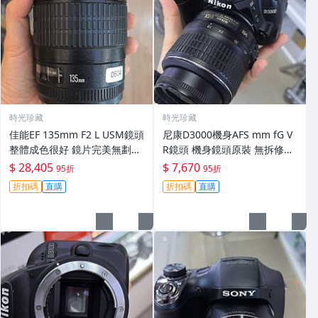
時光珍藏
時光珍藏
佳能EF 135mm F2 L USM鏡頭
尼康D3000機身AFS mm fG V
整體成色很好 鏡片完美無劃痕
R鏡頭 機身鏡頭原裝 無拆修無
功能一切正常 無拆修無-3430
翻新 有輕微使用痕跡 鏡頭-34
$ 28,405
$ 7,670
95折
95折
30
折扣碼
直購
折扣碼
直購