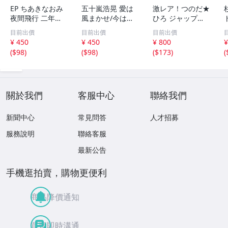
EP ちあきなおみ
五十嵐浩晃 愛は
激レア！つのだ★
夜間飛行 二年前
風まかせ/今はひ
ひろ ジャップ
の秋
とりで EPレコー
ス・ギャップス/
目前出價
目前出價
目前出價
ド シングル 06SH
プリーズ EPレコ
¥ 450
¥ 450
¥ 800
¥
771/1980 スプラ
ード シングル
(
$98
)
(
$98
)
(
$173
)
(
イトのCMソング
『ハートの詩が聴
昭和レトロ 名曲
こえるか』1981
年テクニクスCM
使用された楽曲
關於我們
客服中心
聯絡我們
新聞中心
常見問答
人才招募
服務說明
聯絡客服
最新公告
手機逛拍賣，購物更便利
商品降價通知
買賣即時溝通