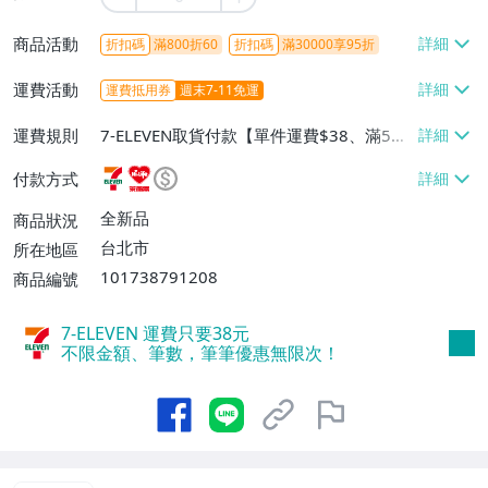
商品活動
折扣碼
滿800折60
折扣碼
滿30000享95折
運費活動
運費抵用券
週末7-11免運
運費規則
7-ELEVEN取貨付款【單件運費$38、滿5件
或消費滿$1298免運費】、7-ELEVEN取貨
付款方式
不付款【免運費】、萊爾富取貨付款【單件
運費$60、滿5件或消費滿$1298免運
全新品
商品狀況
費】、宅配/貨運【單件運費$120、滿5件
台北市
所在地區
或消費滿$1598免運費】
101738791208
商品編號
7-ELEVEN 運費只要
38
元
不限金額、筆數，筆筆優惠無限次！