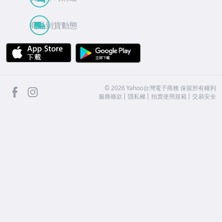
商品到貨動態
APP Store
Google Play
facebook
Instagram
©
2026
Yahoo台灣電子商務 保留所有權利
服務條款
隱私權
拍賣使用規範
交易安全