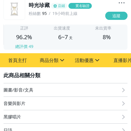
時光珍藏
店鋪
實名驗證
粉絲數
95
19小時前上線
追蹤
6
正評
出貨速度
未出貨率
96.2%
6~7
8%
天
總評價
49
首頁主打
商品分類
活動優惠
直播影
sign
sign
2
其它
[全店] 粉絲專享
[全店] 週年慶
圖書/影音/文具
音樂與影片
黑膠唱片
日語