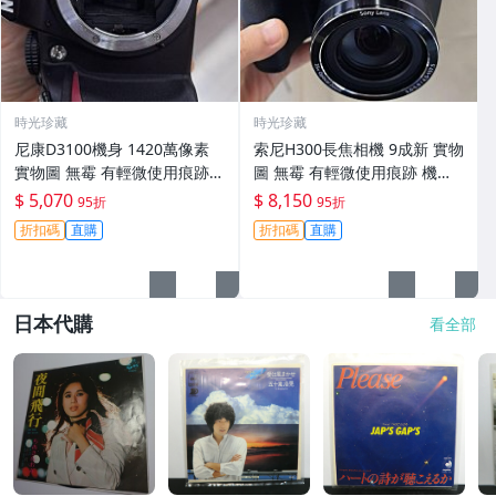
時光珍藏
時光珍藏
尼康D3100機身 1420萬像素
索尼H300長焦相機 9成新 實物
實物圖 無霉 有輕微使用痕跡
圖 無霉 有輕微使用痕跡 機身
機身原裝 無拆修無翻新 臨-34
鏡頭原裝 無拆修無翻新-3430
$ 5,070
$ 8,150
95折
95折
3
折扣碼
直購
折扣碼
直購
日本代購
看全部